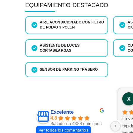
EQUIPAMIENTO DESTACADO
AIRE ACONDICIONADO CON FILTRO
AS
DE POLVO Y POLEN
CI
ASISTENTE DE LUCES
CU
CORTAS/LARGAS
CO
SENSOR DE PARKING TRASERO
Excelente
4.8
La ve
Basado en 4388 opiniones
rápid
Ver todos los comentarios
graci