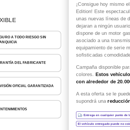
¡Consigue hoy mismo el 
Edition! Este espectacu
unas nuevas líneas de 
XIBLE
dejaran a ningún usuario
dispone de un motor gas
GURO A TODO RIESGO SIN
asociado a una transmis
ANQUICIA
equipamiento de serie 
sofisticadas comodidade
RANTÍA DEL FABRICANTE
Campaña disponible para
colores.
Estos vehículo
con alrededor de 20.00
VISIÓN OFICIAL GARANTIZADA
A esta oferta se le pue
supondrá una
reducció
NTENIMIENTOS
Entrega en cualquier punto de l
El vehículo entregado puede no co