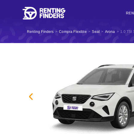
REN
Renting Finders
>
Compra Flexible
>
Seat
>
Arona
>
1.0 TSI 