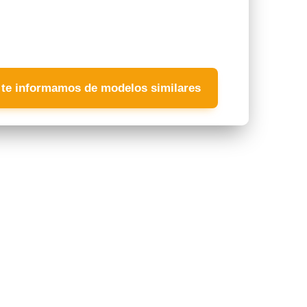
 te informamos de modelos similares
Jesus Pereira
Nahuel Scaglia
hace 1 semana
hace 1 semana
Me atendió dolores todo
La Atención recibida por
súper pero que súper
Beatriz a sido excelente,
perfecto muy amable con
amable, rápida y