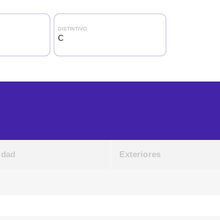
DISTINTIVO
C
idad
Exteriores