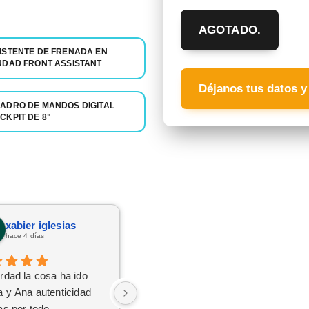
AGOTADO.
ISTENTE DE FRENADA EN
UDAD FRONT ASSISTANT
Déjanos tus datos y
ADRO DE MANDOS DIGITAL
CKPIT DE 8"
xabier iglesias
Rosa Andreu Martinez
hace 4 días
hace 3 días
rdad la cosa ha ido
Muy atenta y disponible para
a y Ana autenticidad
todo
as por todo