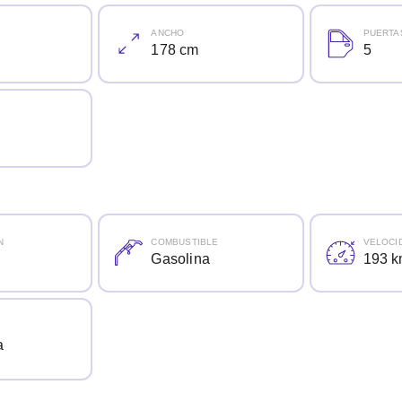
ANCHO
PUERTA
178 cm
5
N
COMBUSTIBLE
VELOCI
Gasolina
193 k
a