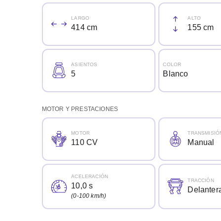
LARGO
ALTO
414 cm
155 cm
ASIENTOS
COLOR
5
Blanco
MOTOR Y PRESTACIONES
MOTOR
TRANSMISIÓ
110 CV
Manual
ACELERACIÓN
TRACCIÓN
10,0 s
Delanter
(0-100 km/h)