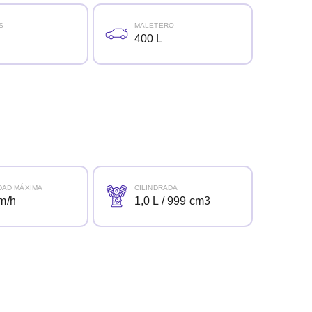
S
MALETERO
400 L
DAD MÁXIMA
CILINDRADA
m/h
1,0 L / 999 cm3