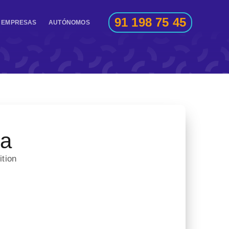
91 198 75 45
EMPRESAS
AUTÓNOMOS
na
ition