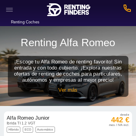
Renting Coches
Renting Alfa Romeo
¡Escoge tu Alfa Romeo de renting favorito! Sin
entrada y con todo cubierto. ¡Explora nuestras
ofertas de renting de coches para particulares,
autónomos y empresas al mejor precio!
Ver más
desde
Alfa Romeo Junior
442 €
Ibrida TI 1.2 VGT
mes / IVA incl.
Híbrido
ECO
Automático