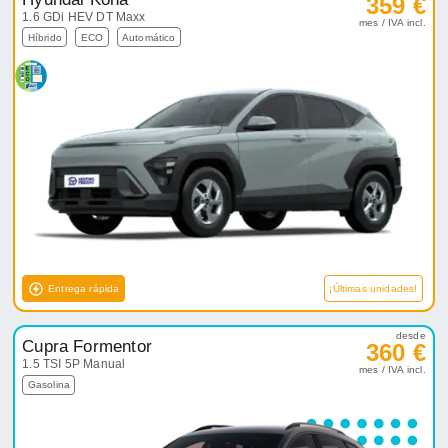
359 €
1.6 GDi HEV DT Maxx
mes / IVA incl.
Híbrido
ECO
Automático
Entrega rápida
¡Últimas unidades!
desde
Cupra Formentor
360 €
1.5 TSI 5P Manual
mes / IVA incl.
Gasolina