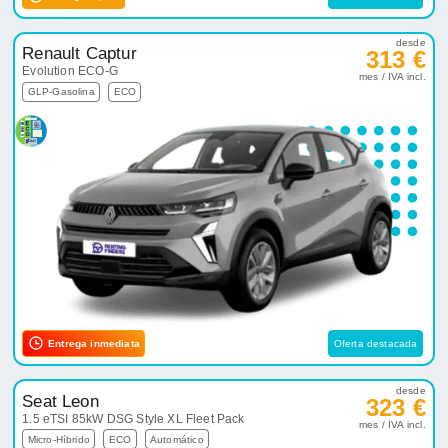
desde
Renault Captur
313 €
Evolution ECO-G
mes / IVA incl.
GLP-Gasolina
ECO
Entrega inmediata
Oferta destacada
desde
Seat Leon
323 €
1.5 eTSI 85kW DSG Style XL Fleet Pack
mes / IVA incl.
Micro-Híbrido
ECO
Automático