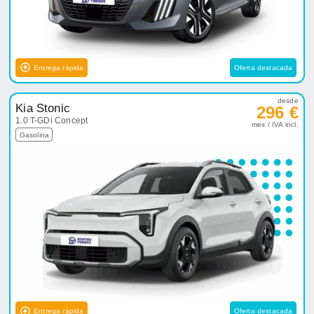
Entrega rápida
Oferta destacada
desde
Kia Stonic
296 €
1.0 T-GDi Concept
mes / IVA incl.
Gasolina
Entrega rápida
Oferta destacada