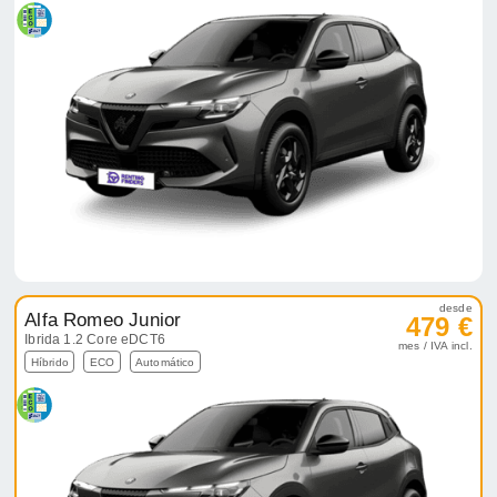
desde
Alfa Romeo Junior
479 €
Ibrida 1.2 Core eDCT6
mes / IVA incl.
Híbrido
ECO
Automático