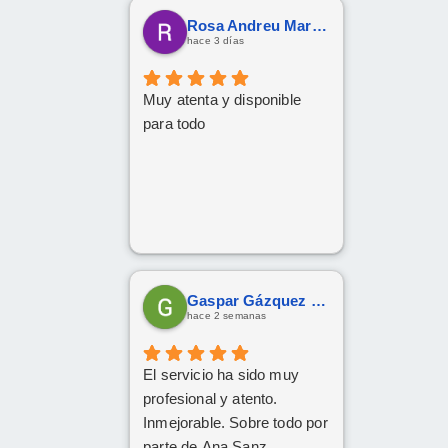
tenido una paciencia
Rosa Andreu Martinez
increíble y un trato cercano
hace 3 días
y amable. Gracias a su
implicación y
Muy atenta y disponible
profesionalidad, al final han
para todo
conseguido sacar adelante
la operación de renting.
Da gusto encontrarse con
personas así. ¡Mil gracias
por todo!
Gaspar Gázquez Galera
hace 2 semanas
El servicio ha sido muy
profesional y atento.
Inmejorable. Sobre todo por
parte de Ana Sanz.