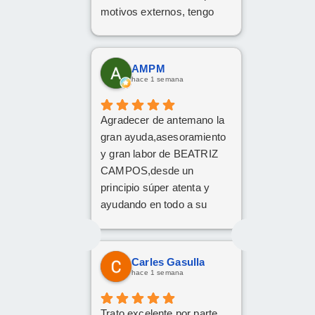
motivos externos, tengo
claro que si en el futuro
decido dar el paso, volveré
a ponerme en sus manos
AMPM
sin dudarlo. Da gusto
hace 1 semana
encontrar profesionales tan
atentas, profesionales y
Agradecer de antemano la
cercanas. ¡Muchísimas
gran ayuda,asesoramiento
gracias por todo!
y gran labor de BEATRIZ
CAMPOS,desde un
principio súper atenta y
ayudando en todo a su
disposición,muy
recomendable,grandes
profesionales
Carles Gasulla
hace 1 semana
Trato excelente por parte