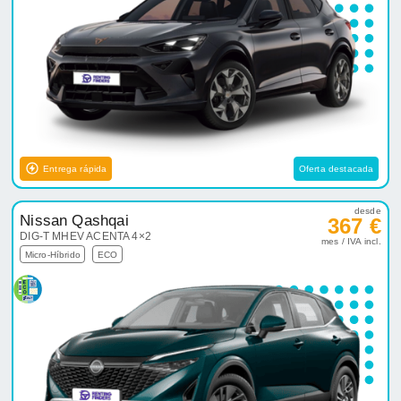
Entrega rápida
Oferta destacada
desde
Nissan Qashqai
367 €
DIG-T MHEV ACENTA 4×2
mes / IVA incl.
Micro-Híbrido
ECO