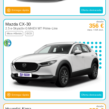
Entrega rápida
Oferta destacada
desde
Mazda CX-30
356 €
2.5 e-Skyactiv G MHEV MT Prime-Line
mes / IVA incl.
Micro-Híbrido
ECO
Entrega rápida
Oferta destacada
desde
Hyundai Kona