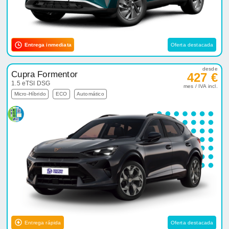
Entrega inmediata
Oferta destacada
desde
Cupra Formentor
427 €
1.5 eTSI DSG
mes / IVA incl.
Micro-Híbrido
ECO
Automático
Entrega rápida
Oferta destacada