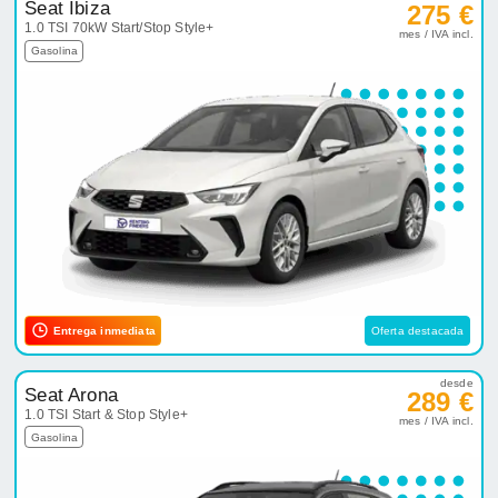
Seat Ibiza
275 €
1.0 TSI 70kW Start/Stop Style+
mes / IVA incl.
Gasolina
Entrega inmediata
Oferta destacada
desde
Seat Arona
289 €
1.0 TSI Start & Stop Style+
mes / IVA incl.
Gasolina