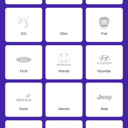
DS
Ebro
Fiat
Ford
Honda
Hyundai
Isuzu
Jaecoo
Jeep