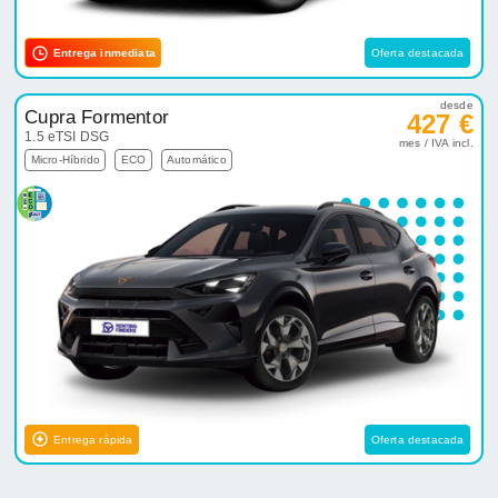
Entrega inmediata
Oferta destacada
desde
Cupra Formentor
427 €
1.5 eTSI DSG
mes / IVA incl.
Micro-Híbrido
ECO
Automático
Entrega rápida
Oferta destacada