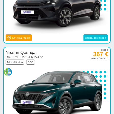
Entrega rápida
Oferta destacada
desde
Nissan Qashqai
367 €
DIG-T MHEV ACENTA 4×2
mes / IVA incl.
Micro-Híbrido
ECO