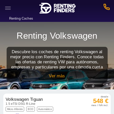
Renting Coches
Renting Volkswagen
Descubre los coches de renting Volkswagen al
mejor precio con Renting Finders. Conoce todas
las ofertas de renting VW para autónomos,
empresas y particulares por una cómoda cuota
mensual.
Ver más
desde
Volkswagen Tiguan
548 €
1.5 eTSI DSG R-Line
mes / IVA incl.
Micro-Híbrido
ECO
Automático