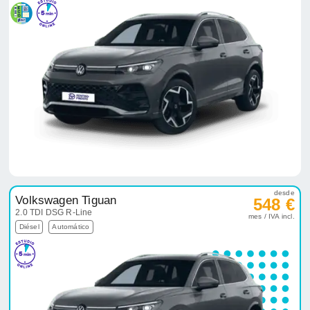
desde
Volkswagen Tiguan
548 €
2.0 TDI DSG R-Line
mes / IVA incl.
Diésel
Automático