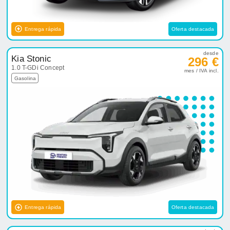
Entrega rápida
Oferta destacada
desde
Kia Stonic
296 €
1.0 T-GDi Concept
mes / IVA incl.
Gasolina
Entrega rápida
Oferta destacada