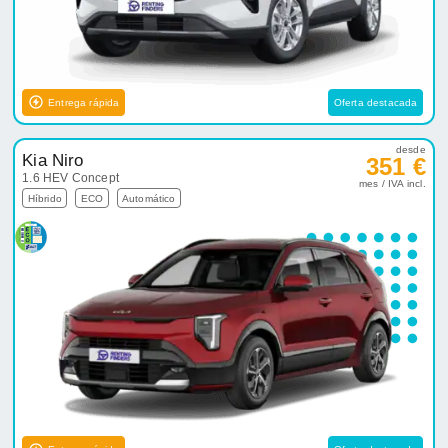
Entrega rápida
Oferta destacada
desde
Kia Niro
351 €
1.6 HEV Concept
mes / IVA incl.
Híbrido
ECO
Automático