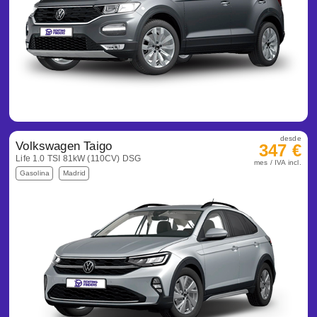
desde
Volkswagen Taigo
347 €
Life 1.0 TSI 81kW (110CV) DSG
mes / IVA incl.
Gasolina
Madrid