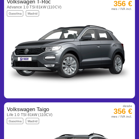
Volkswagen T-Roc
356 €
Advance 1.0 TSI 81kW (110CV)
mes / IVA incl.
Gasolina
Madrid
desde
Volkswagen Taigo
356 €
Life 1.0 TSI 81kW (110CV)
mes / IVA incl.
Gasolina
Madrid