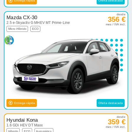
Entrega rápida
Oferta destacada
desde
Mazda CX-30
356 €
2.5 e-Skyactiv G MHEV MT Prime-Line
mes / IVA incl.
Micro-Híbrido
ECO
Entrega rápida
Oferta destacada
desde
Hyundai Kona
359 €
1.6 GDi HEV DT Maxx
mes / IVA incl.
Híbrido
ECO
Automático