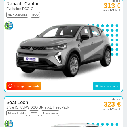
desde
Renault Captur
313 €
Evolution ECO-G
mes / IVA incl.
GLP-Gasolina
ECO
Entrega inmediata
Oferta destacada
desde
Seat Leon
323 €
1.5 eTSI 85kW DSG Style XL Fleet Pack
mes / IVA incl.
Micro-Híbrido
ECO
Automático