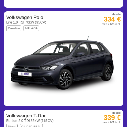
desde
Volkswagen Polo
334 €
Life 1.0 TSI 70kW (95CV)
mes / IVA incl.
Gasolina
MALAGA
desde
Volkswagen T-Roc
339 €
Edition 2.0 TDI 85kW (115CV)
mes / IVA incl.
Diesel
CIUDAD REAL