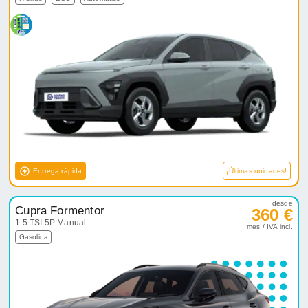
Entrega rápida
¡Últimas unidades!
desde
Cupra Formentor
360 €
1.5 TSI 5P Manual
mes / IVA incl.
Gasolina