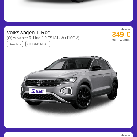
desde
Volkswagen T-Roc
349 €
(O) Advance R-Line 1.0 TSI 81kW (110CV)
mes / IVA incl.
Gasolina
CIUDAD REAL
desde