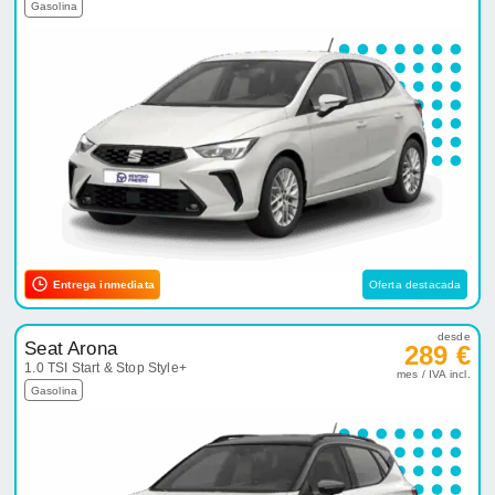
Gasolina
Entrega inmediata
Oferta destacada
desde
Seat Arona
289 €
1.0 TSI Start & Stop Style+
mes / IVA incl.
Gasolina