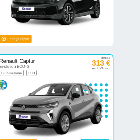
Entrega rápida
desde
Renault Captur
313 €
Evolution ECO-G
mes / IVA incl.
GLP-Gasolina
ECO