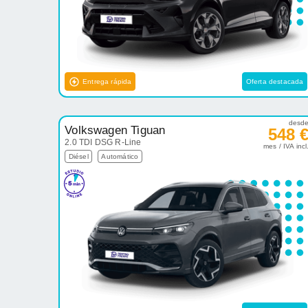
Entrega rápida
Oferta destacada
desd
Volkswagen Tiguan
548 
2.0 TDI DSG R-Line
mes / IVA incl
Diésel
Automático