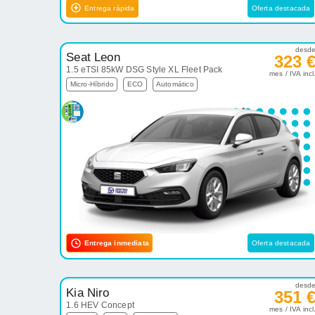
Entrega rápida
Oferta destacada
desd
Seat Leon
323 
1.5 eTSI 85kW DSG Style XL Fleet Pack
mes / IVA incl
Micro-Híbrido
ECO
Automático
Entrega inmediata
Oferta destacada
desd
Kia Niro
351 
1.6 HEV Concept
mes / IVA incl