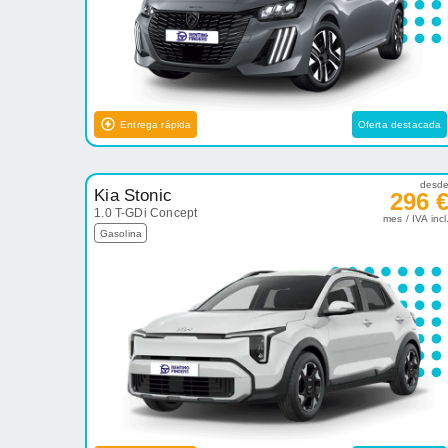
Entrega rápida
Oferta destacada
desd
Kia Stonic
296 
1.0 T-GDi Concept
mes / IVA incl
Gasolina