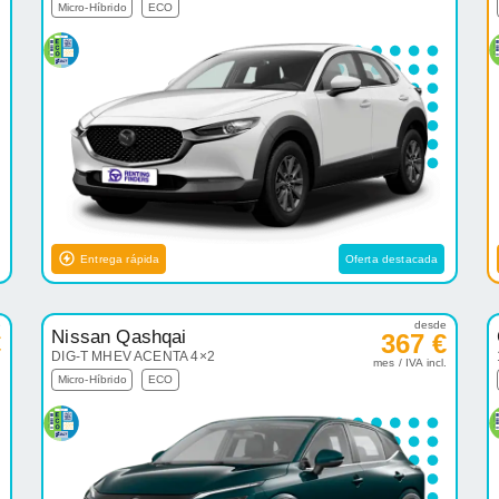
Micro-Híbrido
ECO
Entrega rápida
Oferta destacada
e
desde
Nissan Qashqai
€
367 €
DIG-T MHEV ACENTA 4×2
.
mes / IVA incl.
Micro-Híbrido
ECO