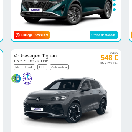
Entrega inmediata
Oferta destacada
e
desde
Volkswagen Tiguan
€
548 €
1.5 eTSI DSG R-Line
.
mes / IVA incl.
Micro-Híbrido
ECO
Automático