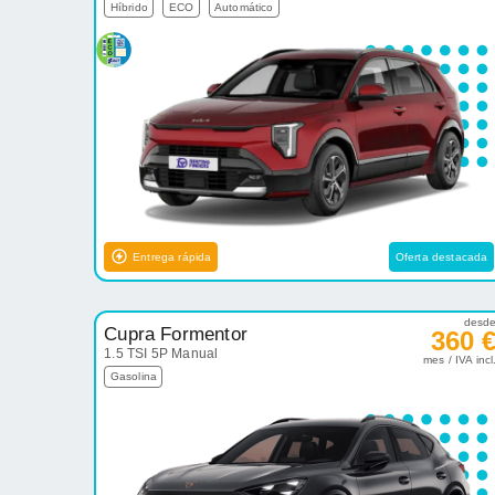
Híbrido
ECO
Automático
Entrega rápida
Oferta destacada
desd
Cupra Formentor
360 
1.5 TSI 5P Manual
mes / IVA incl
Gasolina