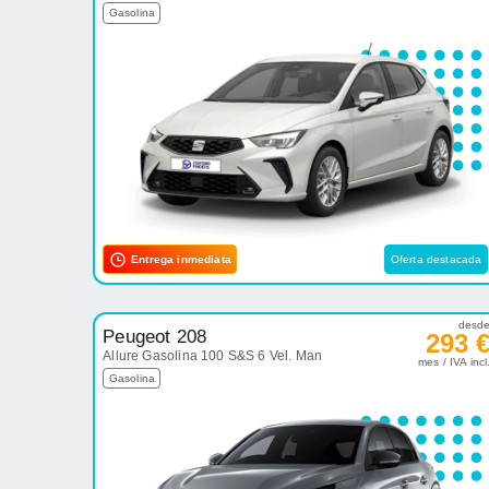
Gasolina
Entrega inmediata
Oferta destacada
desd
Peugeot 208
293 
Allure Gasolina 100 S&S 6 Vel. Man
mes / IVA incl
Gasolina