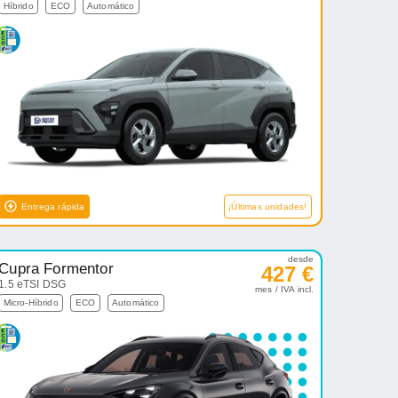
Híbrido
ECO
Automático
Entrega rápida
¡Últimas unidades!
desde
Cupra Formentor
427 €
1.5 eTSI DSG
mes / IVA incl.
Micro-Híbrido
ECO
Automático