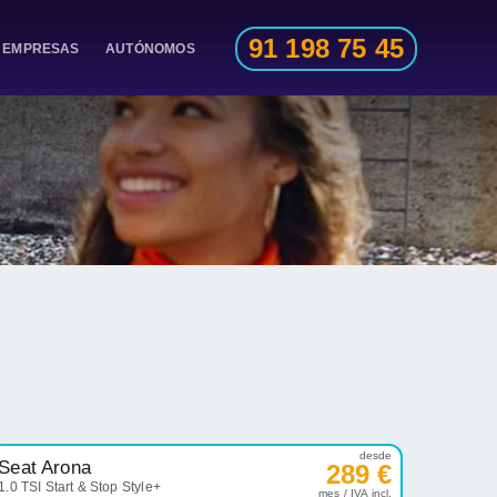
91 198 75 45
EMPRESAS
AUTÓNOMOS
desde
Seat Arona
289 €
1.0 TSI Start & Stop Style+
mes / IVA incl.