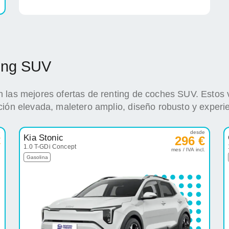
ting SUV
 las mejores ofertas de renting de coches SUV. Estos 
ción elevada, maletero amplio, diseño robusto y experi
e
desde
Kia Stonic
€
296 €
1.0 T-GDi Concept
.
mes / IVA incl.
Gasolina