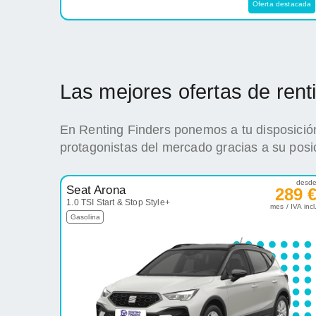
Oferta destacada
Las mejores ofertas de ren
En Renting Finders ponemos a tu disposición
protagonistas del mercado gracias a su posi
desd
Seat Arona
289 
1.0 TSI Start & Stop Style+
mes / IVA incl
Gasolina