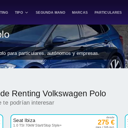
TING
TIPO
SEGUNDA MANO
MARCAS
PARTICULARES
lo
olo para particulares, autónomos y empresas.
k de Renting Volkswagen Polo
 te podrían interesar
e
desde
Seat Ibiza
€
275 €
1.0 TSI 70kW Start/Stop Style+
.
mes / IVA incl.