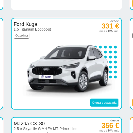
e
desde
Ford Kuga
€
331 €
1.5 Titanium Ecoboost
.
mes / IVA incl.
Gasolina
Oferta destacada
e
desde
Mazda CX-30
€
356 €
2.5 e-Skyactiv G MHEV MT Prime-Line
.
mes / IVA incl.