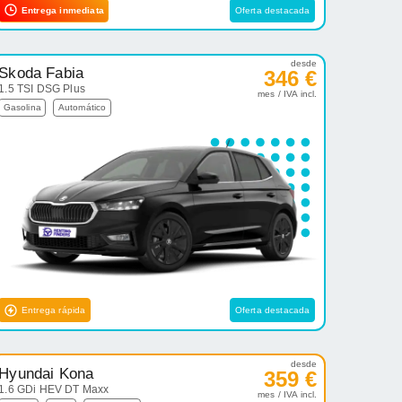
Entrega inmediata
Oferta destacada
desde
Skoda Fabia
346 €
1.5 TSI DSG Plus
mes / IVA incl.
Gasolina
Automático
Entrega rápida
Oferta destacada
desde
Hyundai Kona
359 €
1.6 GDi HEV DT Maxx
mes / IVA incl.