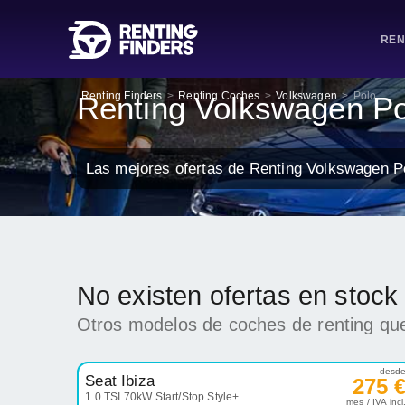
REN
Renting Finders
>
Renting Coches
>
Volkswagen
>
Polo
Renting Volkswagen Po
Las mejores ofertas de Renting Volkswagen P
No existen ofertas en stoc
Otros modelos de coches de renting que
desd
Seat Ibiza
275 
1.0 TSI 70kW Start/Stop Style+
mes / IVA incl