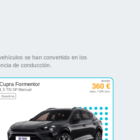
vehículos se han convertido en los
encia de conducción.
desde
Cupra Formentor
360 €
1.5 TSI 5P Manual
mes / IVA incl.
Gasolina