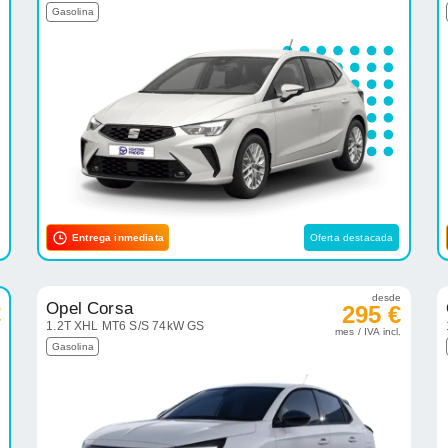
Gasolina
Entrega inmediata
Oferta destacada
e
desde
Opel Corsa
€
295 €
1.2T XHL MT6 S/S 74kW GS
.
mes / IVA incl.
Gasolina