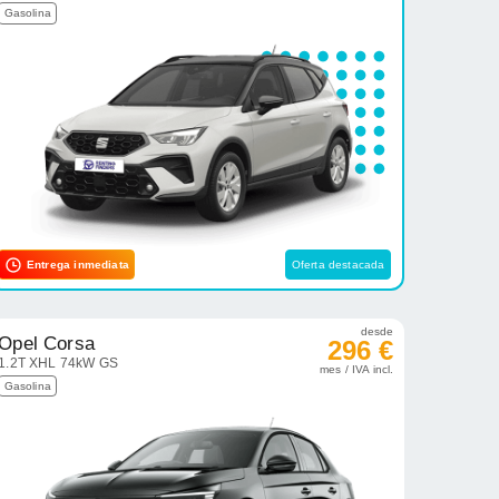
Gasolina
Entrega inmediata
Oferta destacada
desde
Opel Corsa
296 €
1.2T XHL 74kW GS
mes / IVA incl.
Gasolina