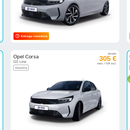
Entrega inmediata
e
desde
Opel Corsa
€
305 €
GS Line
.
mes / IVA incl.
Gasolina