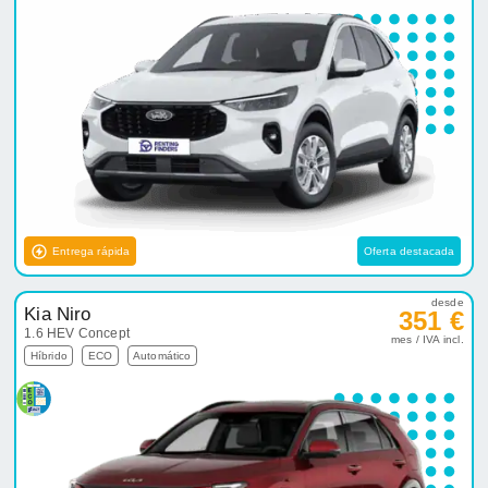
Entrega rápida
Oferta destacada
desde
Kia Niro
351 €
1.6 HEV Concept
mes / IVA incl.
Híbrido
ECO
Automático