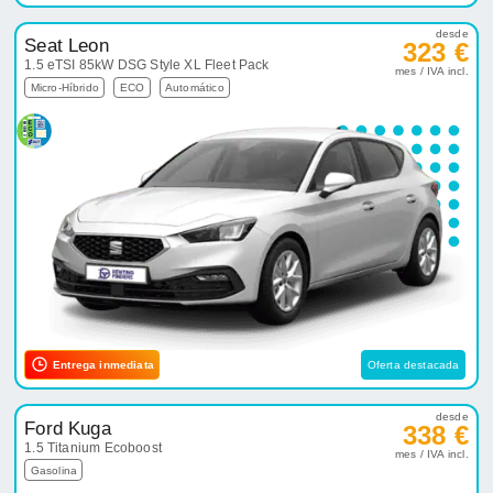
desde
Seat Leon
323 €
1.5 eTSI 85kW DSG Style XL Fleet Pack
mes / IVA incl.
Micro-Híbrido
ECO
Automático
Entrega inmediata
Oferta destacada
desde
Ford Kuga
338 €
1.5 Titanium Ecoboost
mes / IVA incl.
Gasolina