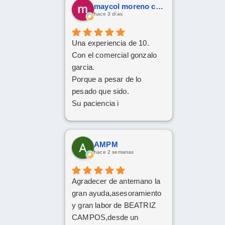
maycol moreno cuervo
hace 3 días
Una experiencia de 10.
Con el comercial gonzalo
garcia.
Porque a pesar de lo
pesado que sido.
Su paciencia i
perseverancia.
Han cumplido el sueño de
mi familia
AMPM
De tener el coche deseado.
hace 2 semanas
Un trato siempre amable i
cordial
Agradecer de antemano la
Da gusto comunicarse con
gran ayuda,asesoramiento
personas asi.
y gran labor de BEATRIZ
CAMPOS,desde un