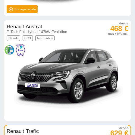
Entrega rápida
desde
Renault Austral
468 €
E-Tech Full Hybrid 147kW Evolution
mes / IVA incl.
Híbrido
ECO
Automático
desde
Renault Trafic
629 €