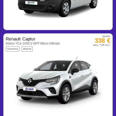
desde
Renault Captur
338 €
Intens TCe 140CV GPF Micro Híbrido
mes / IVA incl.
Gasolina
Madrid