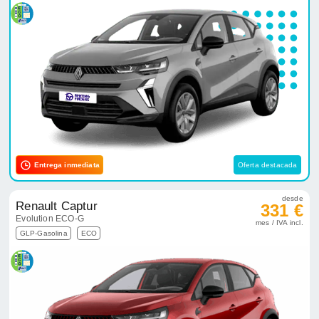
Entrega inmediata
Oferta destacada
desde
Renault Captur
331 €
Evolution ECO-G
mes / IVA incl.
GLP-Gasolina
ECO