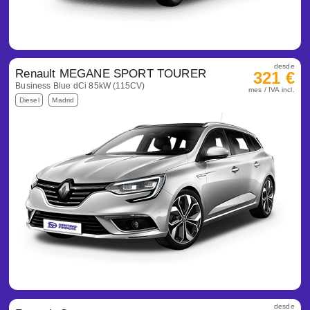
desde
Renault MEGANE SPORT TOURER
321 €
Business Blue dCi 85kW (115CV)
mes / IVA incl.
Diesel
Madrid
desde