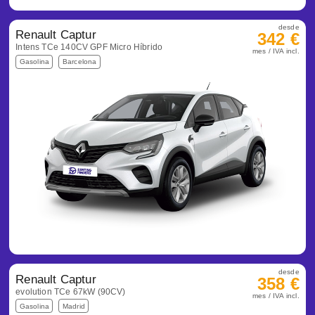
desde
Renault Captur
342 €
Intens TCe 140CV GPF Micro Híbrido
mes / IVA incl.
Gasolina
Barcelona
desde
Renault Captur
358 €
evolution TCe 67kW (90CV)
mes / IVA incl.
Gasolina
Madrid