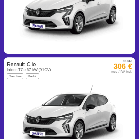
desde
Renault Clio
306 €
Intens TCe 67 kW (91CV)
mes / IVA incl.
Gasolina
Madrid