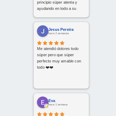
principio súper atenta y
ayudando en todo a su
disposición,muy
recomendable,grandes
profesionales
Jesus Pereira
hace 2 semanas
Me atendió dolores todo
súper pero que súper
perfecto muy amable con
todo ❤️❤️
Eva
hace 1 semana