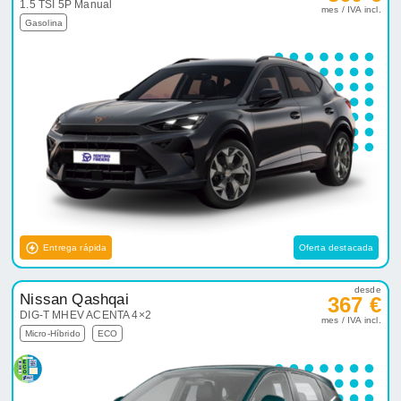
1.5 TSI 5P Manual
mes / IVA incl.
Gasolina
Entrega rápida
Oferta destacada
desde
Nissan Qashqai
367 €
DIG-T MHEV ACENTA 4×2
mes / IVA incl.
Micro-Híbrido
ECO