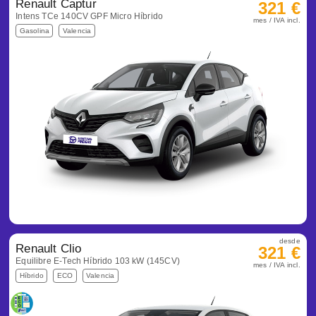
Renault Captur
321 €
Intens TCe 140CV GPF Micro Híbrido
mes / IVA incl.
Gasolina
Valencia
desde
Renault Clio
321 €
Equilibre E-Tech Híbrido 103 kW (145CV)
mes / IVA incl.
Híbrido
ECO
Valencia