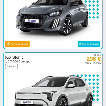
Entrega rápida
Oferta destacada
desde
Kia Stonic
296 €
1.0 T-GDi Concept
mes / IVA incl.
Gasolina