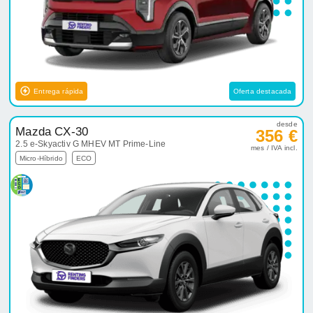
Entrega rápida
Oferta destacada
desde
Mazda CX-30
356 €
2.5 e-Skyactiv G MHEV MT Prime-Line
mes / IVA incl.
Micro-Híbrido
ECO