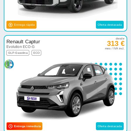
Entrega rápida
Oferta destacada
desde
Renault Captur
313 €
Evolution ECO-G
mes / IVA incl.
GLP-Gasolina
ECO
Entrega inmediata
Oferta destacada