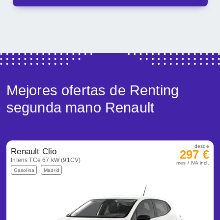
Mejores ofertas de Renting
segunda mano Renault
desde
Renault Clio
297 €
Intens TCe 67 kW (91CV)
mes / IVA incl.
Gasolina
Madrid