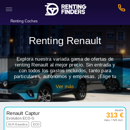
Renting Coches
Renting Renault
Explora nuestra variada gama de ofertas de
renting Renault al mejor precio. Sin entrada y
con todos los gastos incluidos, tanto para
particulares, autónomos y empresas. ¡Elige tu
Renault favorito y disfruta de las ventajas del
Ver más
renting de coches!
desde
Renault Captur
313 €
Evolution ECO-G
mes / IVA incl.
GLP-Gasolina
ECO