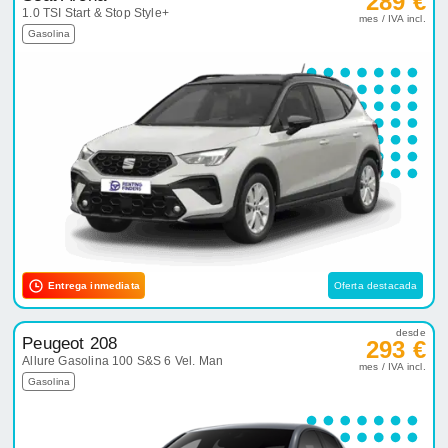
289 €
1.0 TSI Start & Stop Style+
mes / IVA incl.
Gasolina
Entrega inmediata
Oferta destacada
desde
Peugeot 208
293 €
Allure Gasolina 100 S&S 6 Vel. Man
mes / IVA incl.
Gasolina