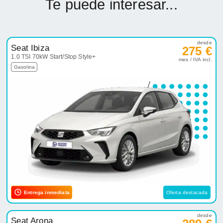
Te puede interesar...
desde
Seat Ibiza
275 €
1.0 TSI 70kW Start/Stop Style+
mes / IVA incl.
Gasolina
Entrega inmediata
Oferta destacada
desde
Seat Arona