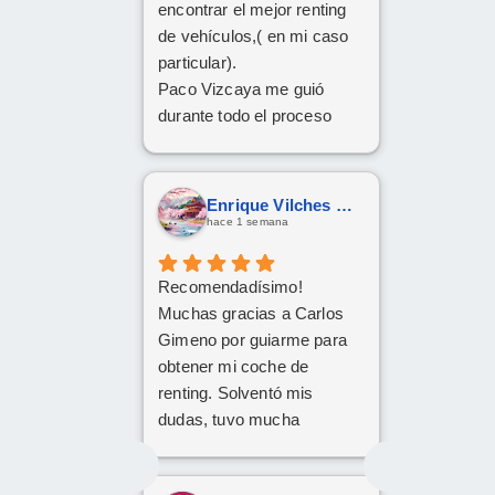
encontrar el mejor renting
de vehículos,( en mi caso
particular).
Paco Vizcaya me guió
durante todo el proceso
para conseguir mi Cupra
Formentor al mejor precio.
Ahora a esperar la entrega
Enrique Vilches García
que esperamos sea lo más
hace 1 semana
rápida posible.
Recomendadísimo!
Muchas gracias a Carlos
Gimeno por guiarme para
obtener mi coche de
renting. Solventó mis
dudas, tuvo mucha
paciencia y he quedado
encantado. Gracias Carlos!