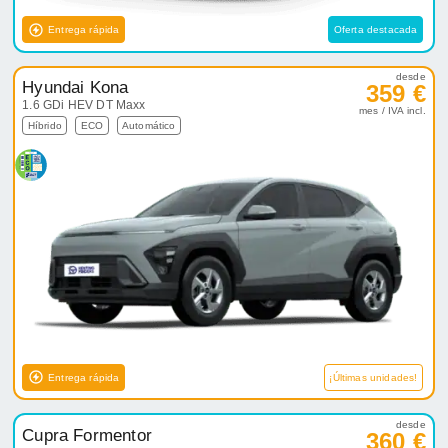
Entrega rápida
Oferta destacada
desde
Hyundai Kona
359 €
1.6 GDi HEV DT Maxx
mes / IVA incl.
Híbrido
ECO
Automático
Entrega rápida
¡Últimas unidades!
desde
Cupra Formentor
360 €