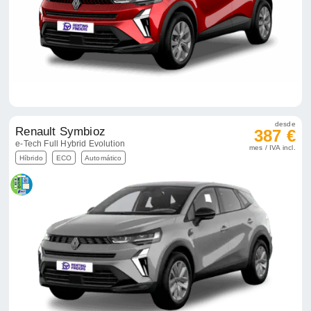
desde
Renault Symbioz
387 €
e-Tech Full Hybrid Evolution
mes / IVA incl.
Híbrido
ECO
Automático