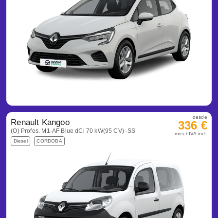
desde
Renault Kangoo
336 €
(O) Profes. M1-AF Blue dCi 70 kW(95 CV) -SS
mes / IVA incl.
Diesel
CORDOBA