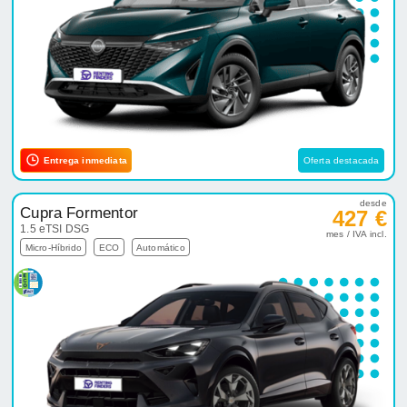
Entrega inmediata
Oferta destacada
desde
Cupra Formentor
427 €
1.5 eTSI DSG
mes / IVA incl.
Micro-Híbrido
ECO
Automático