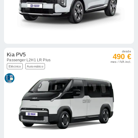
desde
Kia PV5
490 €
Passenger L2H1 LR Plus
mes / IVA incl.
Eléctrico
Automático