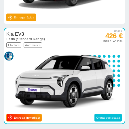
Entrega rápida
desde
Kia EV3
426 €
Earth (Standard Range)
mes / IVA incl.
Eléctrico
Automático
Entrega inmediata
Oferta destacada