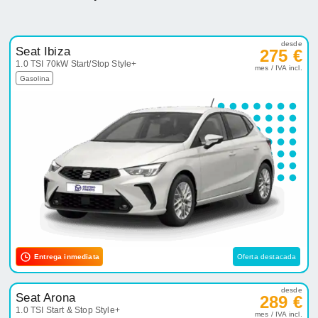
desde
Seat Ibiza
275 €
1.0 TSI 70kW Start/Stop Style+
mes / IVA incl.
Gasolina
Entrega inmediata
Oferta destacada
desde
Seat Arona
289 €
1.0 TSI Start & Stop Style+
mes / IVA incl.