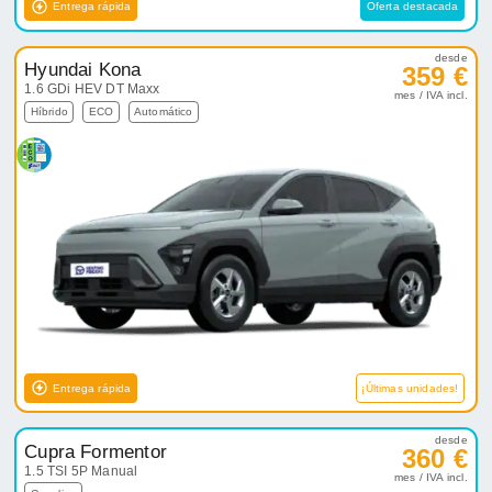
Entrega rápida
Oferta destacada
desde
Hyundai Kona
359 €
1.6 GDi HEV DT Maxx
mes / IVA incl.
Híbrido
ECO
Automático
Entrega rápida
¡Últimas unidades!
desde
Cupra Formentor
360 €
1.5 TSI 5P Manual
mes / IVA incl.