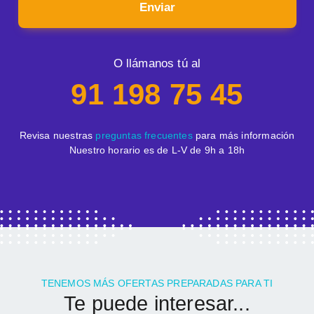
Enviar
O llámanos tú al
91 198 75 45
Revisa nuestras
preguntas frecuentes
para más información
Nuestro horario es de L-V de 9h a 18h
TENEMOS MÁS OFERTAS PREPARADAS PARA TI
Te puede interesar...