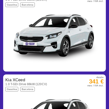
mes / IVA incl.
Gasolina
Barcelona
desde
Kia XCeed
341 €
1.0 T-GDi Drive 88kW (120CV)
mes / IVA incl.
Gasolina
Barcelona