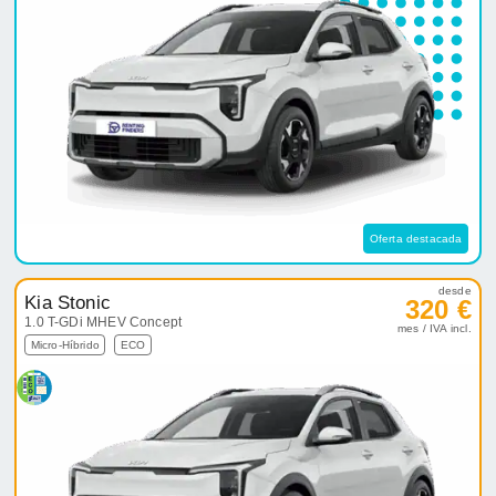
Oferta destacada
desde
Kia Stonic
320 €
1.0 T-GDi MHEV Concept
mes / IVA incl.
Micro-Híbrido
ECO