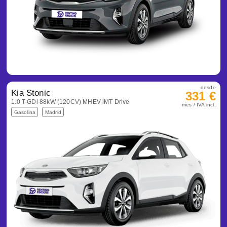
desde
Kia Stonic
331 €
1.0 T-GDi 88kW (120CV) MHEV iMT Drive
mes / IVA incl.
Gasolina
Madrid