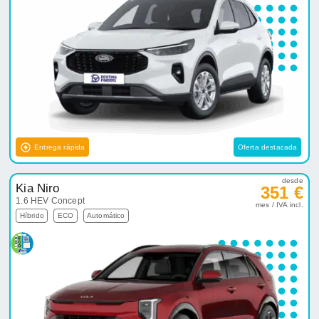
Entrega rápida
Oferta destacada
desde
Kia Niro
351 €
1.6 HEV Concept
mes / IVA incl.
Híbrido
ECO
Automático