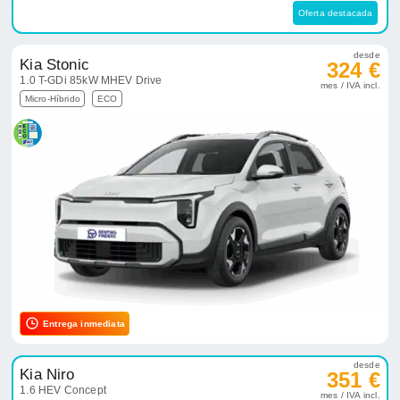
Oferta destacada
desde
Kia Stonic
324 €
1.0 T-GDi 85kW MHEV Drive
mes / IVA incl.
Micro-Híbrido
ECO
Entrega inmediata
desde
Kia Niro
351 €
1.6 HEV Concept
mes / IVA incl.