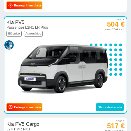
Entrega inmediata
desde
Kia PV5
504 €
Passenger L2H1 LR Plus
mes / IVA incl.
Eléctrico
Automático
Entrega inmediata
Oferta destacada
desde
Kia PV5 Cargo
517 €
L2H1 MR Plus
mes / IVA incl.