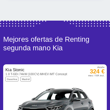
Mejores ofertas de Renting
segunda mano Kia
desde
Kia Stonic
324 €
1.0 T-GDi 74kW (100CV) MHEV iMT Concept
mes / IVA incl.
Gasolina
Madrid