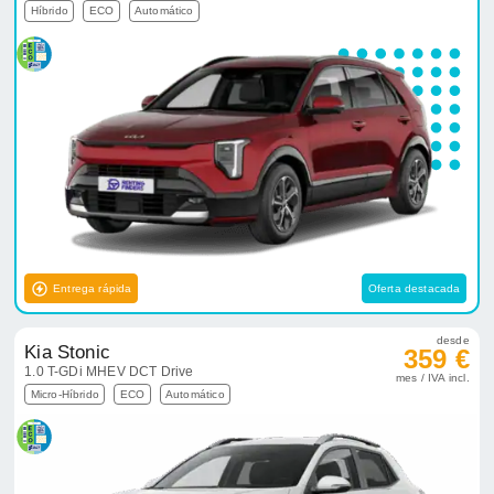
Híbrido
ECO
Automático
Entrega rápida
Oferta destacada
desde
Kia Stonic
359 €
1.0 T-GDi MHEV DCT Drive
mes / IVA incl.
Micro-Híbrido
ECO
Automático