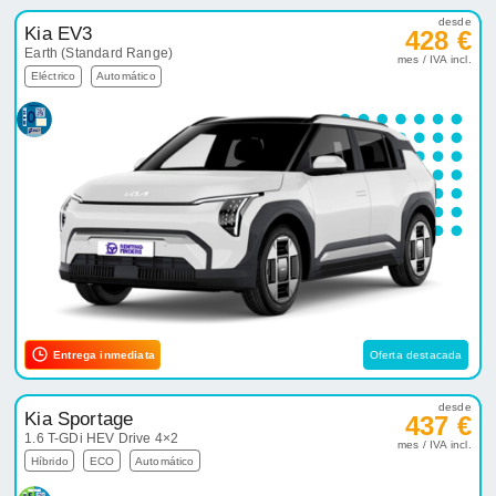
desde
Kia EV3
428 €
Earth (Standard Range)
mes / IVA incl.
Eléctrico
Automático
Entrega inmediata
Oferta destacada
desde
Kia Sportage
437 €
1.6 T-GDi HEV Drive 4×2
mes / IVA incl.
Híbrido
ECO
Automático