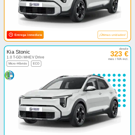
Entrega inmediata
¡Últimas unidades!
desde
Kia Stonic
323 €
1.0 T-GDi MHEV Drive
mes / IVA incl.
Micro-Híbrido
ECO