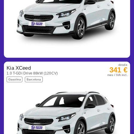
desde
Kia XCeed
341 €
1.0 T-GDi Drive 88kW (120CV)
mes / IVA incl.
Gasolina
Barcelona