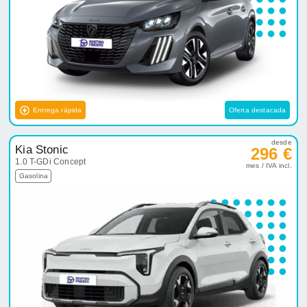
Entrega rápida
Oferta destacada
desde
Kia Stonic
296 €
1.0 T-GDi Concept
mes / IVA incl.
Gasolina