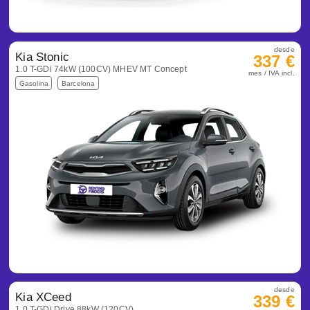
desde
Kia Stonic
337 €
1.0 T-GDi 74kW (100CV) MHEV MT Concept
mes / IVA incl.
Gasolina
Barcelona
desde
Kia XCeed
339 €
1.0 T-GDi Drive 88kW (120CV)