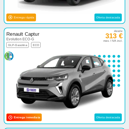
Entrega rápida
Oferta destacada
desde
Renault Captur
313 €
Evolution ECO-G
mes / IVA incl.
GLP-Gasolina
ECO
Entrega inmediata
Oferta destacada