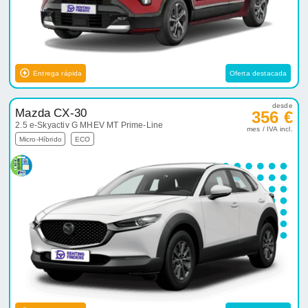
Entrega rápida
Oferta destacada
desde
Mazda CX-30
356 €
2.5 e-Skyactiv G MHEV MT Prime-Line
mes / IVA incl.
Micro-Híbrido
ECO