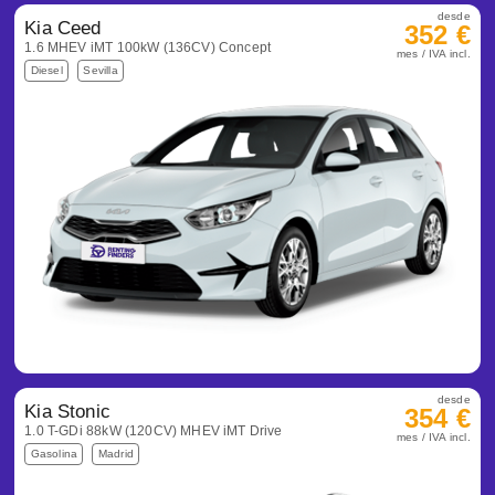
desde
Kia Ceed
352 €
1.6 MHEV iMT 100kW (136CV) Concept
mes / IVA incl.
Diesel
Sevilla
desde
Kia Stonic
354 €
1.0 T-GDi 88kW (120CV) MHEV iMT Drive
mes / IVA incl.
Gasolina
Madrid