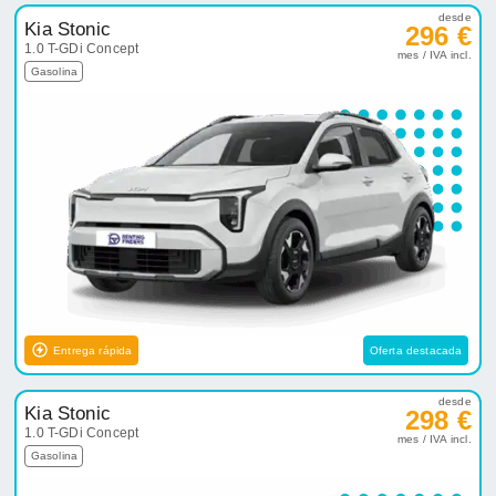
desde
Kia Stonic
296 €
1.0 T-GDi Concept
mes / IVA incl.
Gasolina
Entrega rápida
Oferta destacada
desde
Kia Stonic
298 €
1.0 T-GDi Concept
mes / IVA incl.
Gasolina