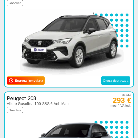
Gasolina
Entrega inmediata
Oferta destacada
desde
Peugeot 208
293 €
Allure Gasolina 100 S&S 6 Vel. Man
mes / IVA incl.
Gasolina