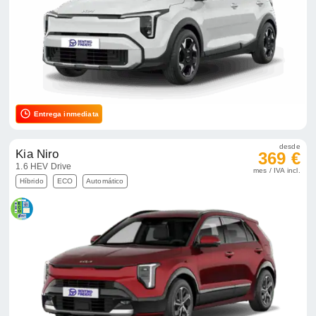
Entrega inmediata
desde
Kia Niro
369 €
1.6 HEV Drive
mes / IVA incl.
Híbrido
ECO
Automático