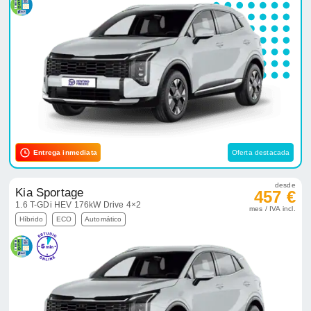
Entrega inmediata
Oferta destacada
desde
Kia Sportage
457 €
1.6 T-GDi HEV 176kW Drive 4×2
mes / IVA incl.
Híbrido
ECO
Automático