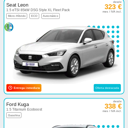
desde
Seat Leon
323 €
1.5 eTSI 85kW DSG Style XL Fleet Pack
mes / IVA incl.
Micro-Híbrido
ECO
Automático
Entrega inmediata
Oferta destacada
desde
Ford Kuga
338 €
1.5 Titanium Ecoboost
mes / IVA incl.
Gasolina