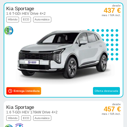
desde
Kia Sportage
437 €
1.6 T-GDi HEV Drive 4×2
mes / IVA incl.
Híbrido
ECO
Automático
Entrega inmediata
Oferta destacada
desde
Kia Sportage
457 €
1.6 T-GDi HEV 176kW Drive 4×2
mes / IVA incl.
Híbrido
ECO
Automático