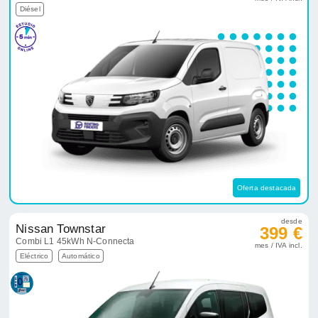
Diésel
Oferta destacada
desde
Nissan Townstar
399 €
Combi L1 45kWh N-Connecta
mes / IVA incl.
Eléctrico
Automático