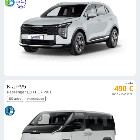
desde
Kia PV5
490 €
Passenger L2H1 LR Plus
mes / IVA incl.
Eléctrico
Automático