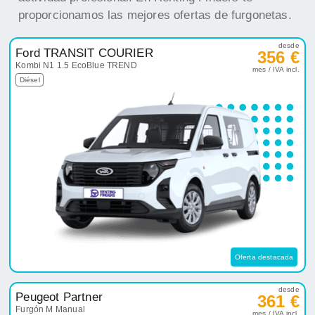
proporcionamos las mejores ofertas de furgonetas.
desde
Ford TRANSIT COURIER
356 €
Kombi N1 1.5 EcoBlue TREND
mes / IVA incl.
Diésel
Oferta destacada
desde
Peugeot Partner
361 €
Furgón M Manual
mes / IVA incl.