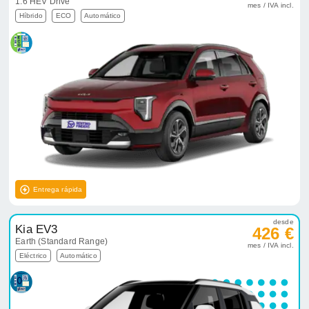
1.6 HEV Drive
mes / IVA incl.
Híbrido
ECO
Automático
Entrega rápida
desde
Kia EV3
426 €
Earth (Standard Range)
mes / IVA incl.
Eléctrico
Automático