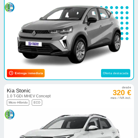
Entrega inmediata
Oferta destacada
desde
Kia Stonic
320 €
1.0 T-GDi MHEV Concept
mes / IVA incl.
Micro-Híbrido
ECO