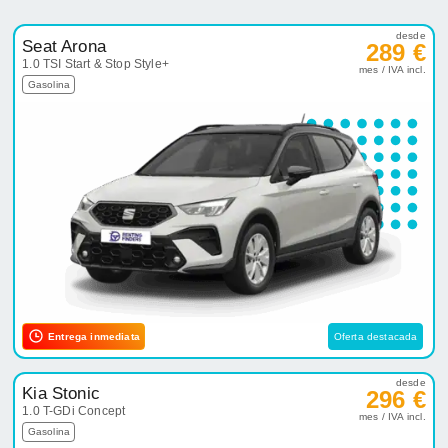
desde
Seat Arona
289 €
1.0 TSI Start & Stop Style+
mes / IVA incl.
Gasolina
Entrega inmediata
Oferta destacada
desde
Kia Stonic
296 €
1.0 T-GDi Concept
mes / IVA incl.
Gasolina