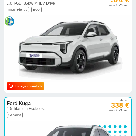
1.0 T-GDi 85kW MHEV Drive
mes / IVA incl.
Micro-Híbrido
ECO
Entrega inmediata
desde
Ford Kuga
338 €
1.5 Titanium Ecoboost
mes / IVA incl.
Gasolina