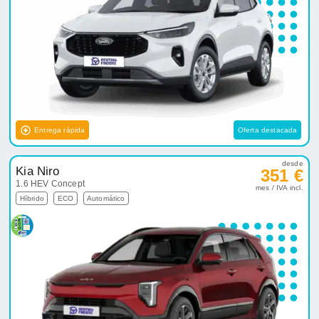
Entrega rápida
Oferta destacada
desde
Kia Niro
351 €
1.6 HEV Concept
mes / IVA incl.
Híbrido
ECO
Automático