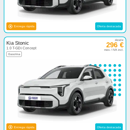
Entrega rápida
Oferta destacada
desde
Kia Stonic
296 €
1.0 T-GDi Concept
mes / IVA incl.
Gasolina
Entrega rápida
Oferta destacada