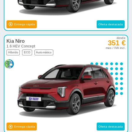
Entrega rápida
Oferta destacada
desde
Kia Niro
351 €
1.6 HEV Concept
mes / IVA incl.
Híbrido
ECO
Automático
Entrega rápida
Oferta destacada