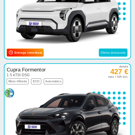
Entrega inmediata
Oferta destacada
desde
Cupra Formentor
427 €
1.5 eTSI DSG
mes / IVA incl.
Micro-Híbrido
ECO
Automático