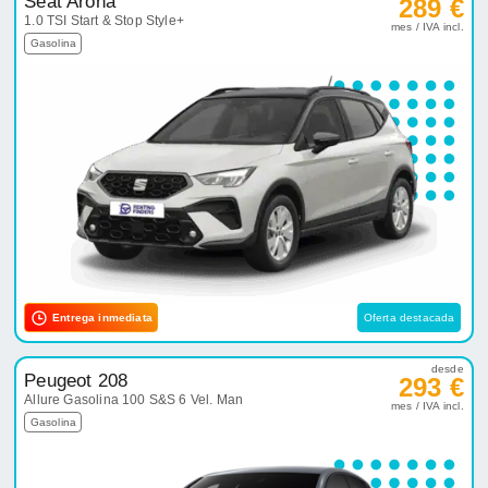
Seat Arona
289 €
1.0 TSI Start & Stop Style+
mes / IVA incl.
Gasolina
Entrega inmediata
Oferta destacada
desde
Peugeot 208
293 €
Allure Gasolina 100 S&S 6 Vel. Man
mes / IVA incl.
Gasolina