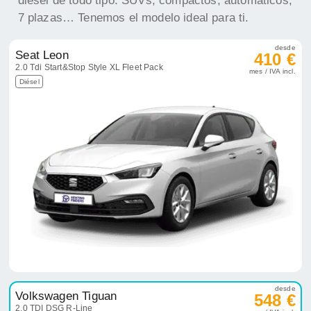
diésel de todo tipo: SUVs, compactos, automáticos,
7 plazas… Tenemos el modelo ideal para ti.
desde
Seat Leon
410 €
2.0 Tdi Start&Stop Style XL Fleet Pack
mes / IVA incl.
Diésel
desde
Volkswagen Tiguan
548 €
2.0 TDI DSG R-Line