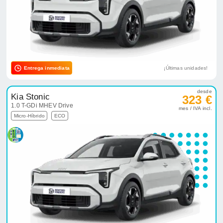
Entrega inmediata
¡Últimas unidades!
desde
Kia Stonic
323 €
1.0 T-GDi MHEV Drive
mes / IVA incl.
Micro-Híbrido
ECO