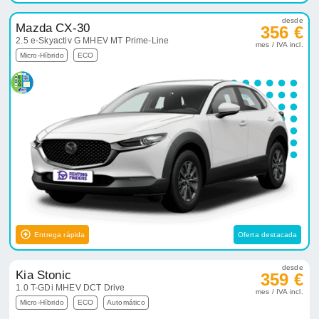
desde
Mazda CX-30
356 €
2.5 e-Skyactiv G MHEV MT Prime-Line
mes / IVA incl.
Micro-Híbrido
ECO
Entrega rápida
Oferta destacada
desde
Kia Stonic
359 €
1.0 T-GDi MHEV DCT Drive
mes / IVA incl.
Micro-Híbrido
ECO
Automático