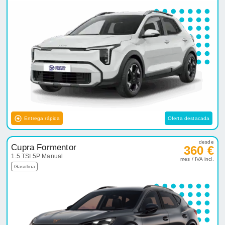
Entrega rápida
Oferta destacada
desde
Cupra Formentor
360 €
1.5 TSI 5P Manual
mes / IVA incl.
Gasolina