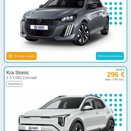
Entrega rápida
Oferta destacada
desde
Kia Stonic
296 €
1.0 T-GDi Concept
mes / IVA incl.
Gasolina