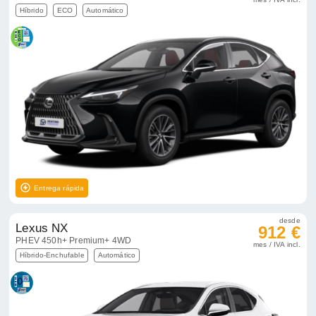
Híbrido
ECO
Automático
Entrega rápida
desde
Lexus NX
912 €
PHEV 450h+ Premium+ 4WD
mes / IVA incl.
Híbrido-Enchufable
Automático