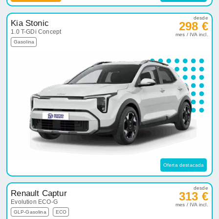
desde
Kia Stonic
298 €
1.0 T-GDi Concept
mes / IVA incl.
Gasolina
Oferta destacada
desde
Renault Captur
313 €
Evolution ECO-G
mes / IVA incl.
GLP-Gasolina
ECO