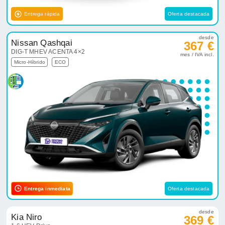
Entrega rápida
Oferta destacada
desde
Nissan Qashqai
367 €
DIG-T MHEV ACENTA 4×2
mes / IVA incl.
Micro-Híbrido
ECO
Entrega inmediata
Oferta destacada
desde
Kia Niro
369 €