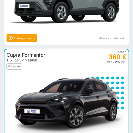
Entrega rápida
¡Últimas unidades!
desde
Cupra Formentor
360 €
1.5 TSI 5P Manual
mes / IVA incl.
Gasolina