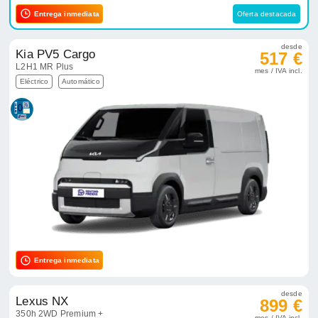
Entrega inmediata
Oferta destacada
desde
Kia PV5 Cargo
517 €
L2H1 MR Plus
mes / IVA incl.
Eléctrico
Automático
Entrega inmediata
desde
Lexus NX
899 €
350h 2WD Premium +
mes / IVA incl.