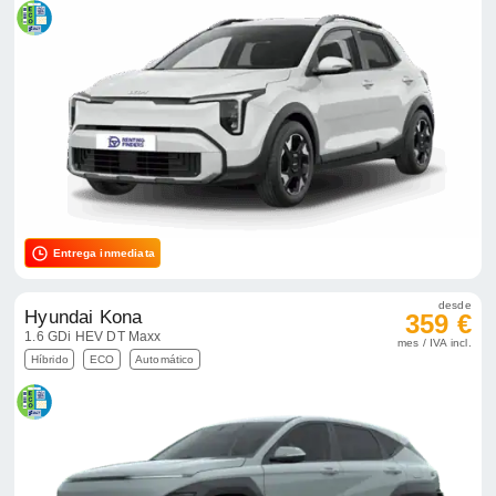
Entrega inmediata
desde
Hyundai Kona
359 €
1.6 GDi HEV DT Maxx
mes / IVA incl.
Híbrido
ECO
Automático