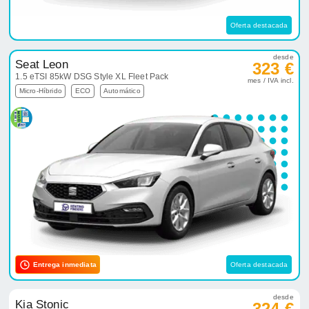
Oferta destacada
desde
Seat Leon
323 €
1.5 eTSI 85kW DSG Style XL Fleet Pack
mes / IVA incl.
Micro-Híbrido
ECO
Automático
Entrega inmediata
Oferta destacada
desde
Kia Stonic
324 €