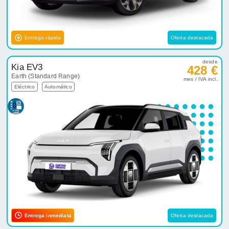
Entrega rápida
Oferta destacada
desde
Kia EV3
428 €
Earth (Standard Range)
mes / IVA incl.
Eléctrico
Automático
Entrega inmediata
Oferta destacada