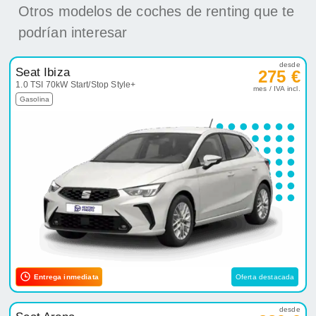
Otros modelos de coches de renting que te
podrían interesar
desde
Seat Ibiza
275 €
1.0 TSI 70kW Start/Stop Style+
mes / IVA incl.
Gasolina
Entrega inmediata
Oferta destacada
desde