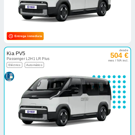
Entrega inmediata
desde
Kia PV5
504 €
Passenger L2H1 LR Plus
mes / IVA incl.
Eléctrico
Automático