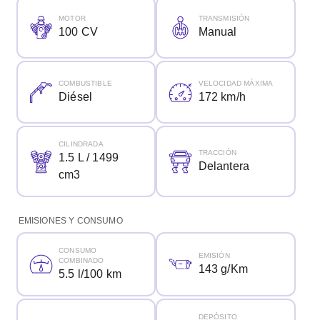
MOTOR
TRANSMISIÓN
100 CV
Manual
COMBUSTIBLE
VELOCIDAD MÁXIMA
Diésel
172 km/h
CILINDRADA
TRACCIÓN
1.5 L / 1499
Delantera
cm3
EMISIONES Y CONSUMO
CONSUMO
EMISIÓN
COMBINADO
143 g/Km
5.5 l/100 km
DEPÓSITO