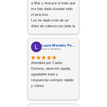
cercanas. ¡Muchísimas
a Mar y Ana por el trato que
gracias por todo!
me han dado durante todo
el proceso.
Les he dado más de un
dolor de cabeza con toda la
documentación y los
trámites, pero siempre han
tenido una paciencia
Laura Morales Porras
increíble y un trato cercano
hace 2 semanas
y amable. Gracias a su
implicación y
Atendida por Carlos
profesionalidad, al final han
Gimeno, atención rápida,
conseguido sacar adelante
agradable trato y
la operación de renting.
respuestas siempre rápido
Da gusto encontrarse con
y claras
personas así. ¡Mil gracias
por todo!