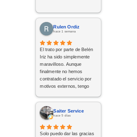
Rulen Ordiz
hace 1 semana
El trato por parte de Belén
Iriz ha sido simplemente
maravilloso. Aunque
finalmente no hemos
contratado el servicio por
motivos externos, tengo
claro que si en el futuro
decido dar el paso, volveré
a ponerme en sus manos
Saiter Service
sin dudarlo. Da gusto
hace 5 días
encontrar profesionales tan
atentas, profesionales y
Solo puedo dar las gracias