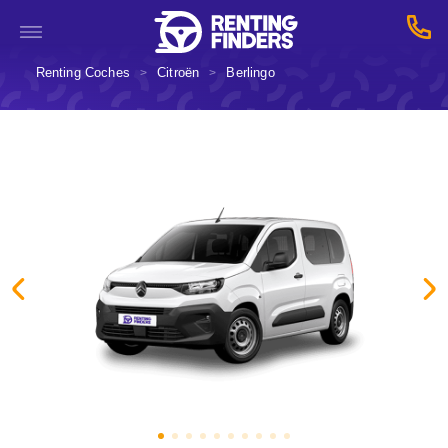
Renting Coches
Citroën
Berlingo
>
>