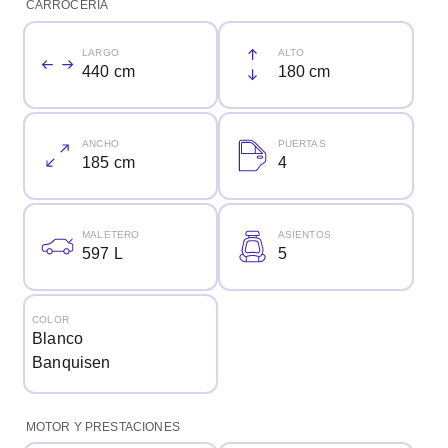
CARROCERÍA
LARGO
ALTO
440 cm
180 cm
ANCHO
PUERTAS
185 cm
4
MALETERO
ASIENTOS
597 L
5
COLOR
Blanco
Banquisen
MOTOR Y PRESTACIONES