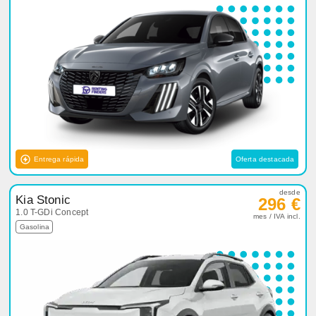
Entrega rápida
Oferta destacada
desde
Kia Stonic
296 €
1.0 T-GDi Concept
mes / IVA incl.
Gasolina