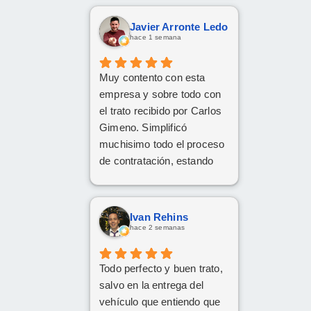
Javier Arronte Ledo
hace 1 semana
Muy contento con esta
empresa y sobre todo con
el trato recibido por Carlos
Gimeno. Simplificó
muchisimo todo el proceso
de contratación, estando
disponible en todo
momento y aclarando
cualquier posible duda.
Ivan Rehins
Gracias Carlos!
hace 2 semanas
Todo perfecto y buen trato,
salvo en la entrega del
vehículo que entiendo que