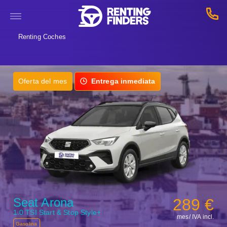
Renting Coches
Oferta del mes
Entrega inmediata
Seat Arona
289 €
1.0 TSI Start & Stop Style+
mes/ IVA incl.
Gasolina