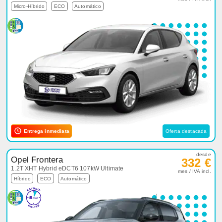
Micro-Híbrido
ECO
Automático
Entrega inmediata
Oferta destacada
desde
Opel Frontera
332 €
1.2T XHT Hybrid eDCT6 107kW Ultimate
mes / IVA incl.
Híbrido
ECO
Automático