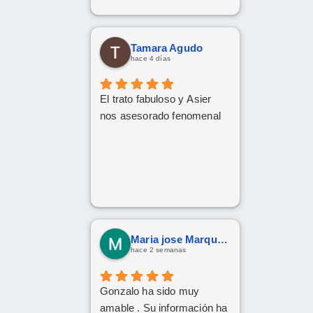
volveré a repetir, gracias.
Tamara Agudo
hace 4 días
El trato fabuloso y Asier
nos asesorado fenomenal
Maria jose Marquez Gonzalez
hace 2 semanas
Gonzalo ha sido muy
amable . Su información ha