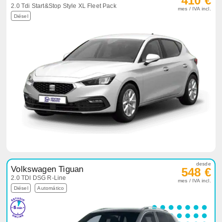
410 €
2.0 Tdi Start&Stop Style XL Fleet Pack
mes / IVA incl.
Diésel
desde
Volkswagen Tiguan
548 €
2.0 TDI DSG R-Line
mes / IVA incl.
Diésel
Automático