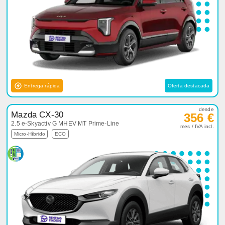
Entrega rápida
Oferta destacada
desde
Mazda CX-30
356 €
2.5 e-Skyactiv G MHEV MT Prime-Line
mes / IVA incl.
Micro-Híbrido
ECO