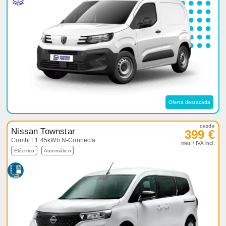
Oferta destacada
desde
Nissan Townstar
399 €
Combi L1 45kWh N-Connecta
mes / IVA incl.
Eléctrico
Automático