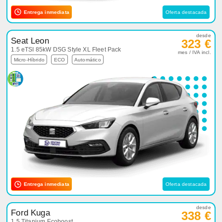
Entrega inmediata
Oferta destacada
desde
Seat Leon
323 €
1.5 eTSI 85kW DSG Style XL Fleet Pack
mes / IVA incl.
Micro-Híbrido
ECO
Automático
Entrega inmediata
Oferta destacada
desde
Ford Kuga
338 €
1.5 Titanium Ecoboost