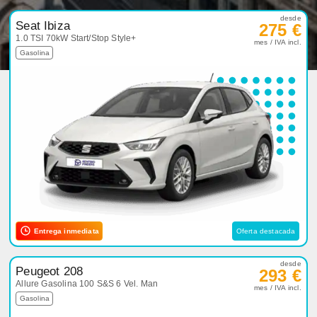
desde
Seat Ibiza
275 €
1.0 TSI 70kW Start/Stop Style+
mes / IVA incl.
Gasolina
Entrega inmediata
Oferta destacada
desde
Peugeot 208
293 €
Allure Gasolina 100 S&S 6 Vel. Man
mes / IVA incl.
Gasolina