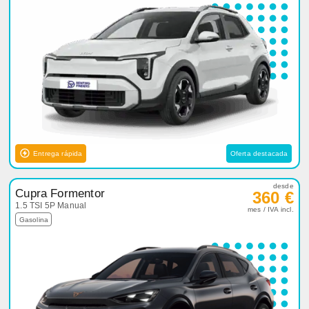
Entrega rápida
Oferta destacada
desde
Cupra Formentor
360 €
1.5 TSI 5P Manual
mes / IVA incl.
Gasolina