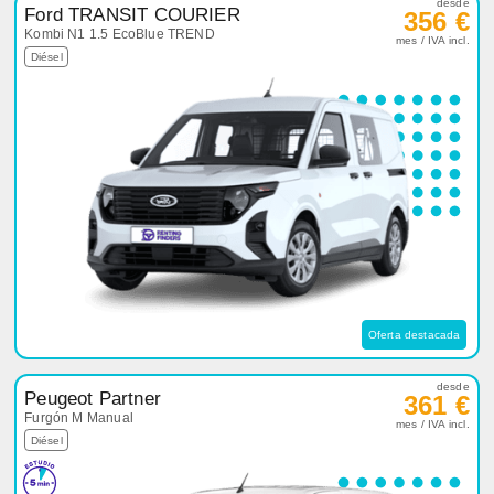
desde
Ford TRANSIT COURIER
356 €
Kombi N1 1.5 EcoBlue TREND
mes / IVA incl.
Diésel
Oferta destacada
desde
Peugeot Partner
361 €
Furgón M Manual
mes / IVA incl.
Diésel