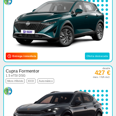
Entrega inmediata
Oferta destacada
desde
Cupra Formentor
427 €
1.5 eTSI DSG
mes / IVA incl.
Micro-Híbrido
ECO
Automático