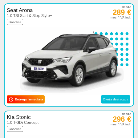
desde
Seat Arona
289 €
1.0 TSI Start & Stop Style+
mes / IVA incl.
Gasolina
Entrega inmediata
Oferta destacada
desde
Kia Stonic
296 €
1.0 T-GDi Concept
mes / IVA incl.
Gasolina