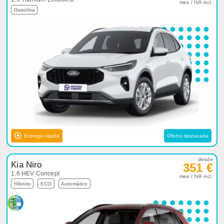
mes / IVA incl.
Gasolina
Entrega rápida
Oferta destacada
desde
Kia Niro
351 €
1.6 HEV Concept
mes / IVA incl.
Híbrido
ECO
Automático