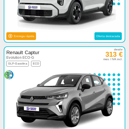
Entrega rápida
Oferta destacada
desde
Renault Captur
313 €
Evolution ECO-G
mes / IVA incl.
GLP-Gasolina
ECO