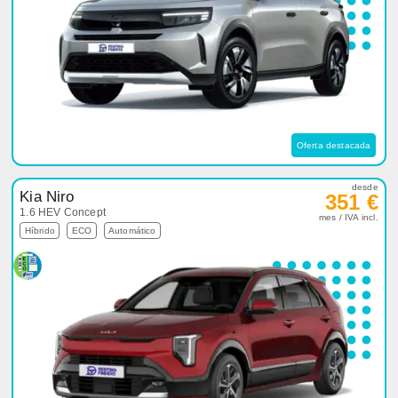
Oferta destacada
desde
Kia Niro
351 €
1.6 HEV Concept
mes / IVA incl.
Híbrido
ECO
Automático