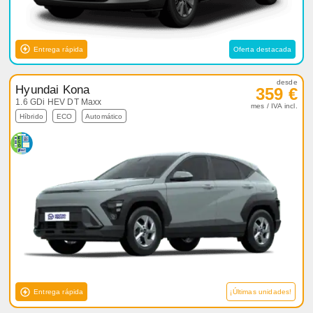
Entrega rápida
Oferta destacada
desde
Hyundai Kona
359 €
1.6 GDi HEV DT Maxx
mes / IVA incl.
Híbrido
ECO
Automático
Entrega rápida
¡Últimas unidades!