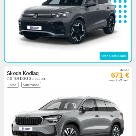
Oferta destacada
desde
Skoda Kodiaq
671 €
2.0 TDI DSG Selection
mes / IVA incl.
Diésel
Automático