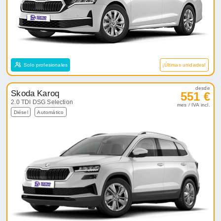
Solo profesionales
¡Últimas unidades!
desde
Skoda Karoq
551 €
2.0 TDI DSG Selection
mes / IVA incl.
Diésel
Automático