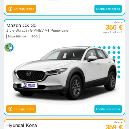
Entrega rápida
Oferta destacada
desde
Mazda CX-30
356 €
2.5 e-Skyactiv G MHEV MT Prime-Line
mes / IVA incl.
Micro-Híbrido
ECO
Entrega rápida
Oferta destacada
desde
Hyundai Kona
359 €