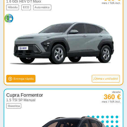
1.6 GDi HEV DT Maxx
mes / IVA incl.
Híbrido
ECO
Automático
Entrega rápida
¡Últimas unidades!
desde
Cupra Formentor
360 €
1.5 TSI 5P Manual
mes / IVA incl.
Gasolina