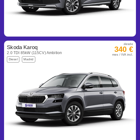
desde
Skoda Karoq
340 €
2.0 TDI 85kW (115CV) Ambition
mes / IVA incl.
Diesel
Madrid