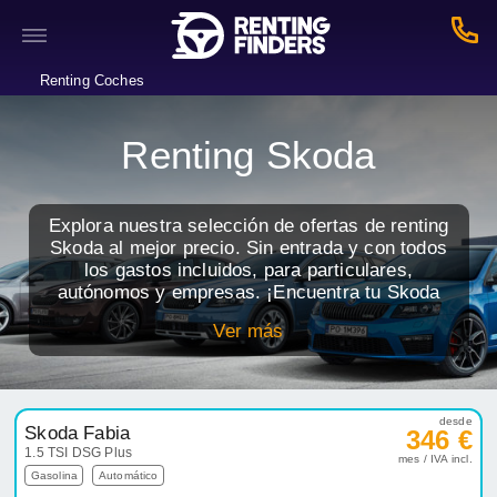
Renting Coches
Renting Skoda
Explora nuestra selección de ofertas de renting
Skoda al mejor precio. Sin entrada y con todos
los gastos incluidos, para particulares,
autónomos y empresas. ¡Encuentra tu Skoda
perfecto mediante el renting de coches!
Ver más
desde
Skoda Fabia
346 €
1.5 TSI DSG Plus
mes / IVA incl.
Gasolina
Automático