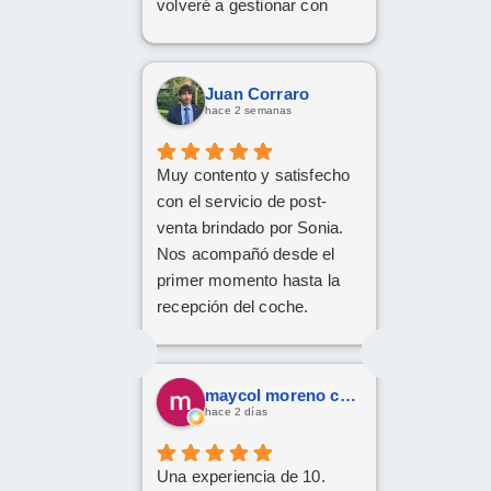
volveré a gestionar con
ellos las próximas
contrataciones.
Juan Corraro
hace 2 semanas
Muy contento y satisfecho
con el servicio de post-
venta brindado por Sonia.
Nos acompañó desde el
primer momento hasta la
recepción del coche.
Respondió a todas
nuestras consultas y nos
mantuvo constantemente
maycol moreno cuervo
informados.
hace 2 días
Muy contentos con el
nuevo coche.
Una experiencia de 10.