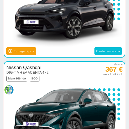
Entrega rápida
Oferta destacada
desde
Nissan Qashqai
367 €
DIG-T MHEV ACENTA 4×2
mes / IVA incl.
Micro-Híbrido
ECO