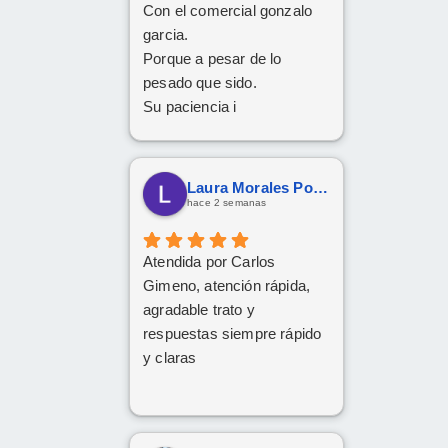
Con el comercial gonzalo
garcia.
Porque a pesar de lo
pesado que sido.
Su paciencia i
perseverancia.
Han cumplido el sueño de
mi familia
Laura Morales Porras
De tener el coche deseado.
hace 2 semanas
Un trato siempre amable i
cordial
Atendida por Carlos
Da gusto comunicarse con
Gimeno, atención rápida,
personas asi.
agradable trato y
respuestas siempre rápido
y claras