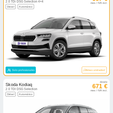
2.0 TDi DSG Selection 4×4
mes / IVA incl.
Diesel
Automático
Solo profesionales
¡Últimas unidades!
desde
Skoda Kodiaq
671 €
2.0 TDI DSG Selection
mes / IVA incl.
Diésel
Automático