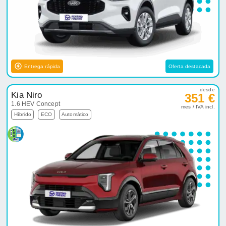
Entrega rápida
Oferta destacada
desde
Kia Niro
351 €
1.6 HEV Concept
mes / IVA incl.
Híbrido
ECO
Automático