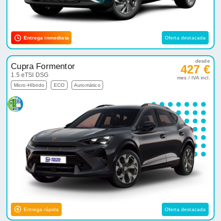
Entrega inmediata
Oferta destacada
desde
Cupra Formentor
427 €
1.5 eTSI DSG
mes / IVA incl.
Micro-Híbrido
ECO
Automático
Entrega rápida
Oferta destacada