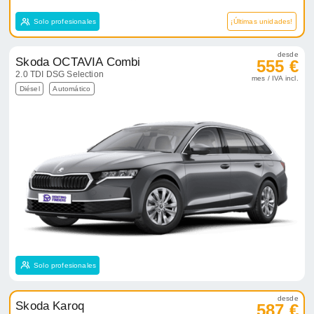
Solo profesionales
¡Últimas unidades!
desde
Skoda OCTAVIA Combi
555 €
2.0 TDI DSG Selection
mes / IVA incl.
Diésel
Automático
Solo profesionales
desde
Skoda Karoq
587 €