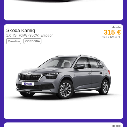
desde
Skoda Kamiq
315 €
1.0 TSI 70kW (95CV) Emotion
mes / IVA incl.
Gasolina
CORDOBA
desde