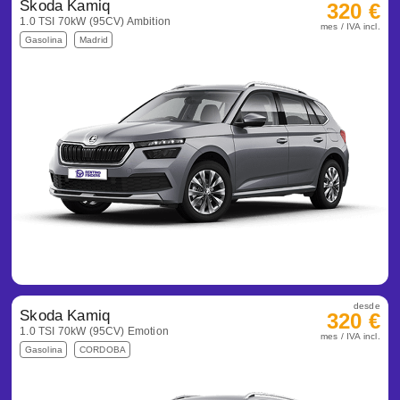
Skoda Kamiq
320 €
1.0 TSI 70kW (95CV) Ambition
mes / IVA incl.
Gasolina
Madrid
desde
Skoda Kamiq
320 €
1.0 TSI 70kW (95CV) Emotion
mes / IVA incl.
Gasolina
CORDOBA