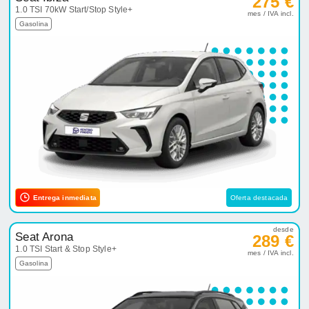
275 €
1.0 TSI 70kW Start/Stop Style+
mes / IVA incl.
Gasolina
Entrega inmediata
Oferta destacada
desde
Seat Arona
289 €
1.0 TSI Start & Stop Style+
mes / IVA incl.
Gasolina