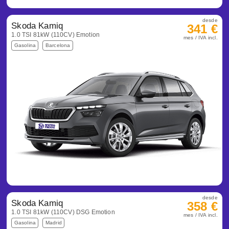
desde
Skoda Kamiq
341 €
1.0 TSI 81kW (110CV) Emotion
mes / IVA incl.
Gasolina
Barcelona
desde
Skoda Kamiq
358 €
1.0 TSI 81kW (110CV) DSG Emotion
mes / IVA incl.
Gasolina
Madrid