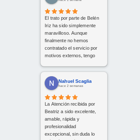
El trato por parte de Belén
Iriz ha sido simplemente
maravilloso. Aunque
finalmente no hemos
contratado el servicio por
motivos externos, tengo
claro que si en el futuro
decido dar el paso, volveré
a ponerme en sus manos
Nahuel Scaglia
sin dudarlo. Da gusto
hace 2 semanas
encontrar profesionales tan
atentas, profesionales y
La Atención recibida por
cercanas. ¡Muchísimas
Beatriz a sido excelente,
gracias por todo!
amable, rápida y
profesionalidad
excepcional, sin duda lo