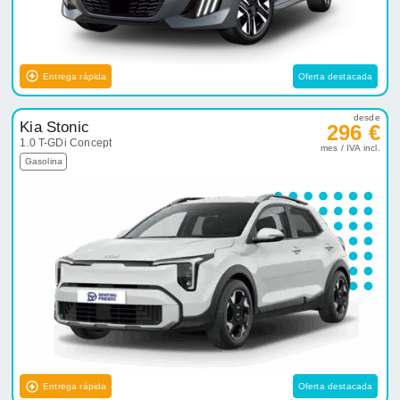
Entrega rápida
Oferta destacada
desde
Kia Stonic
296 €
1.0 T-GDi Concept
mes / IVA incl.
Gasolina
Entrega rápida
Oferta destacada