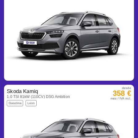
desde
Skoda Kamiq
358 €
1.0 TSI 81kW (110CV) DSG Ambition
mes / IVA incl.
Gasolina
Leon