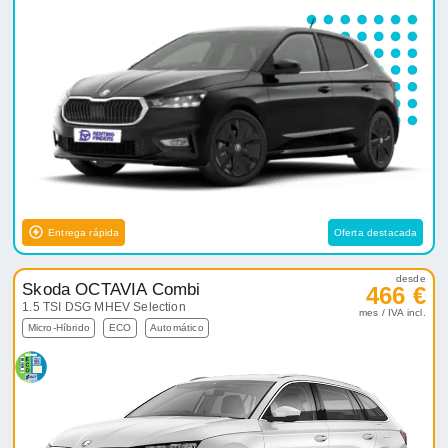
Entrega rápida
Oferta destacada
desde
Skoda OCTAVIA Combi
466 €
1.5 TSI DSG MHEV Selection
mes / IVA incl.
Micro-Híbrido
ECO
Automático