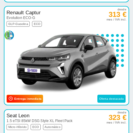
desde
Renault Captur
313 €
Evolution ECO-G
mes / IVA incl.
GLP-Gasolina
ECO
Entrega inmediata
Oferta destacada
desde
Seat Leon
323 €
1.5 eTSI 85kW DSG Style XL Fleet Pack
mes / IVA incl.
Micro-Híbrido
ECO
Automático