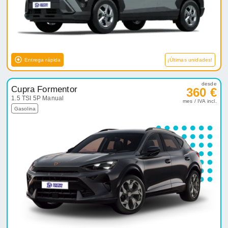
Entrega rápida
¡Últimas unidades!
desde
Cupra Formentor
360 €
1.5 TSI 5P Manual
mes / IVA incl.
Gasolina