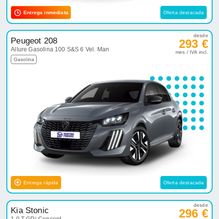
Entrega inmediata
Oferta destacada
desde
Peugeot 208
293 €
Allure Gasolina 100 S&S 6 Vel. Man
mes / IVA incl.
Gasolina
Entrega rápida
Oferta destacada
desde
Kia Stonic
296 €