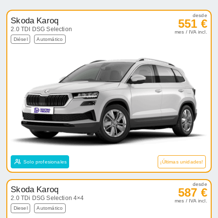
desde
Skoda Karoq
551 €
2.0 TDI DSG Selection
mes / IVA incl.
Diésel
Automático
Solo profesionales
¡Últimas unidades!
desde
Skoda Karoq
587 €
2.0 TDi DSG Selection 4×4
mes / IVA incl.
Diesel
Automático