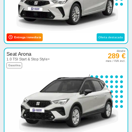
Entrega inmediata
Oferta destacada
desde
Seat Arona
289 €
1.0 TSI Start & Stop Style+
mes / IVA incl.
Gasolina