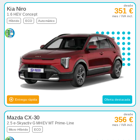
desde
Kia Niro
351 €
1.6 HEV Concept
mes / IVA incl.
Híbrido
ECO
Automático
Entrega rápida
Oferta destacada
desde
Mazda CX-30
356 €
2.5 e-Skyactiv G MHEV MT Prime-Line
mes / IVA incl.
Micro-Híbrido
ECO