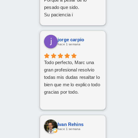
pesado que sido.
Su paciencia i
perseverancia.
Han cumplido el sueño de
mi familia
jorge carpio
De tener el coche deseado.
hace 1 semana
Un trato siempre amable i
cordial
Todo perfecto, Marc una
Da gusto comunicarse con
gran profesional resolvio
personas asi.
todas mis dudas resaltar lo
bien que me lo explico todo
gracias por todo.
Ivan Rehins
hace 1 semana