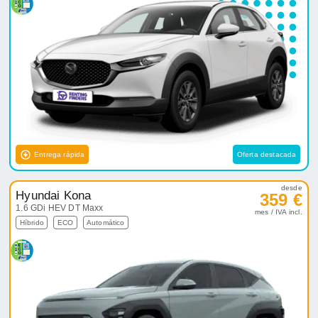
Entrega rápida
Oferta destacada
desde
Hyundai Kona
359 €
1.6 GDi HEV DT Maxx
mes / IVA incl.
Híbrido
ECO
Automático