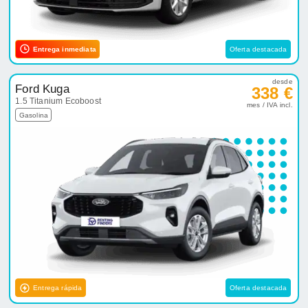
Entrega inmediata
Oferta destacada
desde
Ford Kuga
338 €
1.5 Titanium Ecoboost
mes / IVA incl.
Gasolina
Entrega rápida
Oferta destacada