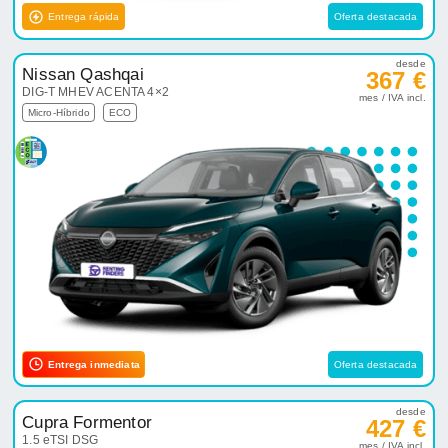
Entrega rápida
Oferta destacada
desde
Nissan Qashqai
367 €
DIG-T MHEV ACENTA 4×2
mes / IVA incl.
Micro-Híbrido
ECO
Entrega inmediata
Oferta destacada
desde
Cupra Formentor
427 €
1.5 eTSI DSG
mes / IVA incl.