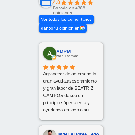
4.8
Basado en 4388
opiniones
Ver todos los comentarios
danos tu opinión en
AMPM
hace 1 semana
Agradecer de antemano la
gran ayuda,asesoramiento
y gran labor de BEATRIZ
CAMPOS,desde un
principio súper atenta y
ayudando en todo a su
disposición,muy
recomendable,grandes
profesionales
Javier Arronte Ledo