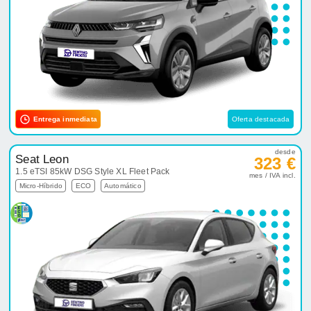
Entrega inmediata
Oferta destacada
desde
Seat Leon
323 €
1.5 eTSI 85kW DSG Style XL Fleet Pack
mes / IVA incl.
Micro-Híbrido
ECO
Automático