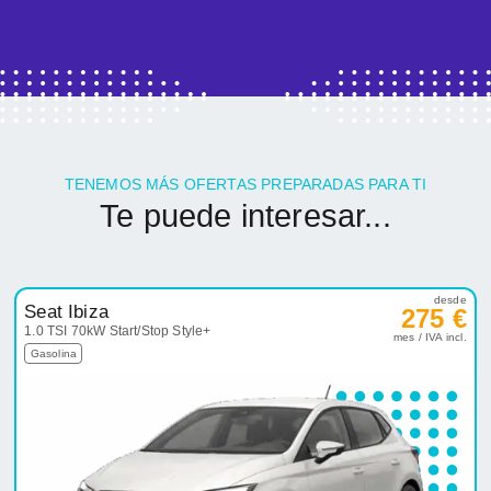
TENEMOS MÁS OFERTAS PREPARADAS PARA TI
Te puede interesar...
desde
Seat Ibiza
275 €
1.0 TSI 70kW Start/Stop Style+
mes / IVA incl.
Gasolina