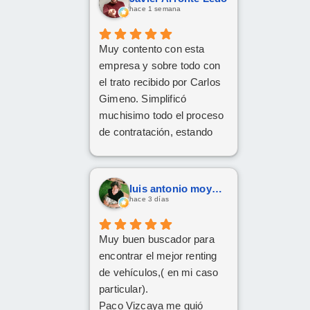
hace 1 semana
Muy contento con esta
empresa y sobre todo con
el trato recibido por Carlos
Gimeno. Simplificó
muchisimo todo el proceso
de contratación, estando
disponible en todo
momento y aclarando
cualquier posible duda.
luis antonio moya fernandez
Gracias Carlos!
hace 3 días
Muy buen buscador para
encontrar el mejor renting
de vehículos,( en mi caso
particular).
Paco Vizcaya me guió