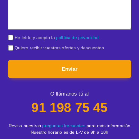
He leído y acepto la
política de privacidad
.
Quiero recibir vuestras ofertas y descuentos
Enviar
O llámanos tú al
91 198 75 45
Revisa nuestras
preguntas frecuentes
para más información
Nuestro horario es de L-V de 9h a 18h