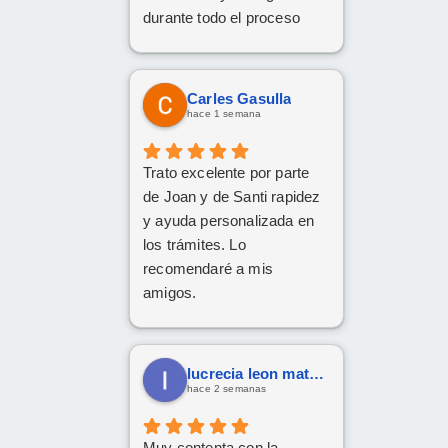
durante todo el proceso
para conseguir mi Cupra
Formentor al mejor precio.
Ahora a esperar la entrega
Carles Gasulla
que esperamos sea lo más
hace 1 semana
rápida posible.
Trato excelente por parte
de Joan y de Santi rapidez
y ayuda personalizada en
los trámites. Lo
recomendaré a mis
amigos.
lucrecia leon mateos
hace 2 semanas
Muy contenta con la