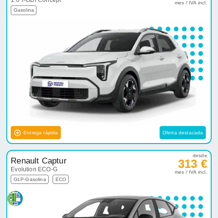
1.0 T-GDi Concept
mes / IVA incl.
Gasolina
Entrega rápida
Oferta destacada
desde
Renault Captur
313 €
Evolution ECO-G
mes / IVA incl.
GLP-Gasolina
ECO