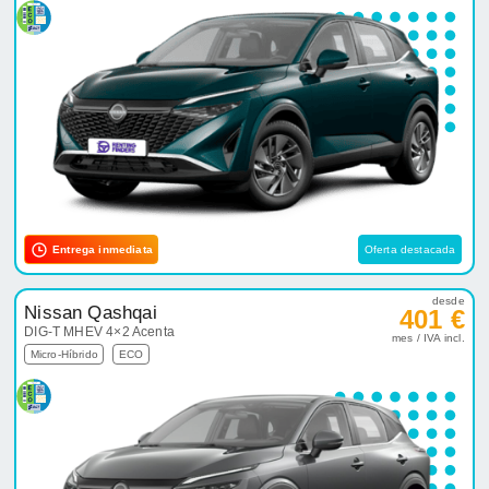
Entrega inmediata
Oferta destacada
desde
Nissan Qashqai
401 €
DIG-T MHEV 4×2 Acenta
mes / IVA incl.
Micro-Híbrido
ECO