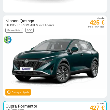
desde
Nissan Qashqai
425 €
5P DIG-T 117KW MHEV 4×2 Acenta
mes / IVA incl.
Micro-Híbrido
ECO
Entrega rápida
desde
Cupra Formentor
427 €