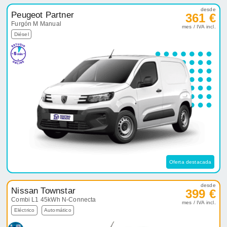
desde
Peugeot Partner
361 €
Furgón M Manual
mes / IVA incl.
Diésel
Oferta destacada
desde
Nissan Townstar
399 €
Combi L1 45kWh N-Connecta
mes / IVA incl.
Eléctrico
Automático