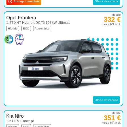
Entrega inmediata
Oferta destacada
desde
Opel Frontera
332 €
1.2T XHT Hybrid eDCT6 107kW Ultimate
mes / IVA incl.
Híbrido
ECO
Automático
Oferta destacada
desde
Kia Niro
351 €
1.6 HEV Concept
mes / IVA incl.
Híbrido
ECO
Automático