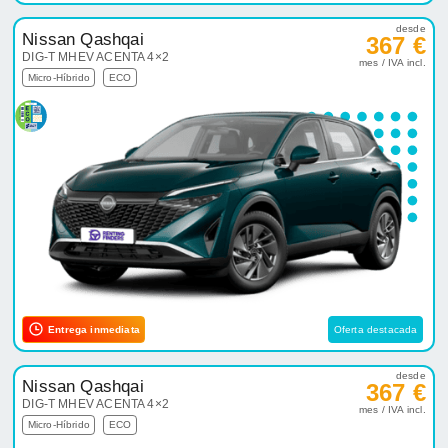
desde
Nissan Qashqai
367 €
DIG-T MHEV ACENTA 4×2
mes / IVA incl.
Micro-Híbrido
ECO
Entrega inmediata
Oferta destacada
desde
Nissan Qashqai
367 €
DIG-T MHEV ACENTA 4×2
mes / IVA incl.
Micro-Híbrido
ECO