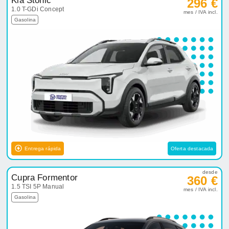
Kia Stonic
296 €
1.0 T-GDi Concept
mes / IVA incl.
Gasolina
Entrega rápida
Oferta destacada
desde
Cupra Formentor
360 €
1.5 TSI 5P Manual
mes / IVA incl.
Gasolina