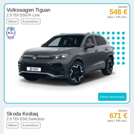
desde
Volkswagen Tiguan
548 €
2.0 TDI DSG R-Line
mes / IVA incl.
Diésel
Automático
Oferta destacada
desde
Skoda Kodiaq
671 €
2.0 TDI DSG Selection
mes / IVA incl.
Diésel
Automático