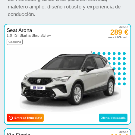
maletero amplio, diseño robusto y experiencia de
conducción.
desde
Seat Arona
289 €
1.0 TSI Start & Stop Style+
mes / IVA incl.
Gasolina
Entrega inmediata
Oferta destacada
desde