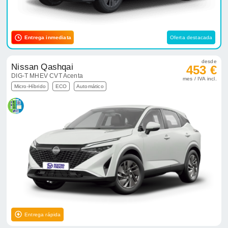
Entrega inmediata
Oferta destacada
desde
Nissan Qashqai
453 €
DIG-T MHEV CVT Acenta
mes / IVA incl.
Micro-Híbrido
ECO
Automático
Entrega rápida