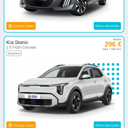
Entrega rápida
Oferta destacada
desde
Kia Stonic
296 €
1.0 T-GDi Concept
mes / IVA incl.
Gasolina
Entrega rápida
Oferta destacada