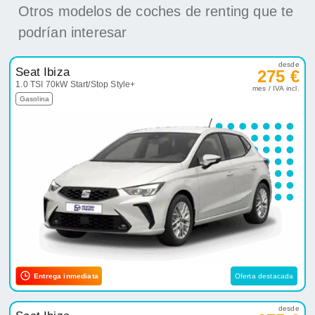
Otros modelos de coches de renting que te
podrían interesar
desde
Seat Ibiza
275 €
1.0 TSI 70kW Start/Stop Style+
mes / IVA incl.
Gasolina
Entrega inmediata
Oferta destacada
desde