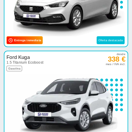
Entrega inmediata
Oferta destacada
desde
Ford Kuga
338 €
1.5 Titanium Ecoboost
mes / IVA incl.
Gasolina