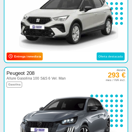
Entrega inmediata
Oferta destacada
desde
Peugeot 208
293 €
Allure Gasolina 100 S&S 6 Vel. Man
mes / IVA incl.
Gasolina