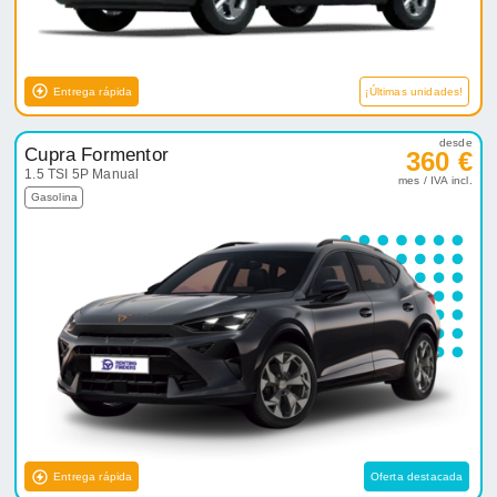
Entrega rápida
¡Últimas unidades!
desde
Cupra Formentor
360 €
1.5 TSI 5P Manual
mes / IVA incl.
Gasolina
Entrega rápida
Oferta destacada