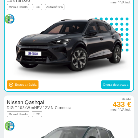
1.5 eTSI DSG
mes / IVA incl.
Micro-Híbrido
ECO
Automático
Entrega rápida
Oferta destacada
desde
Nissan Qashqai
433 €
DIG-T 103kW mHEV 12V N-Connecta
mes / IVA incl.
Micro-Híbrido
ECO