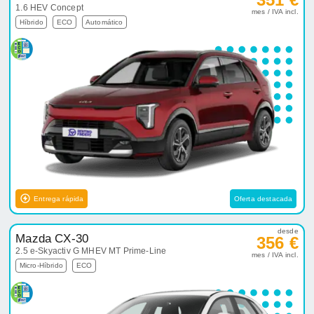
1.6 HEV Concept
mes / IVA incl.
Híbrido
ECO
Automático
Entrega rápida
Oferta destacada
desde
Mazda CX-30
356 €
2.5 e-Skyactiv G MHEV MT Prime-Line
mes / IVA incl.
Micro-Híbrido
ECO