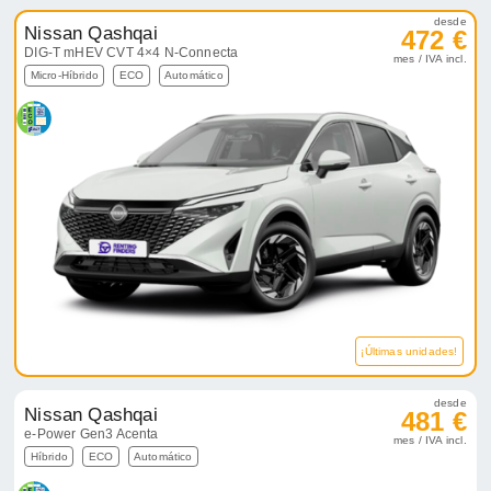
desde
Nissan Qashqai
472 €
DIG-T mHEV CVT 4×4 N-Connecta
mes / IVA incl.
Micro-Híbrido
ECO
Automático
¡Últimas unidades!
desde
Nissan Qashqai
481 €
e-Power Gen3 Acenta
mes / IVA incl.
Híbrido
ECO
Automático