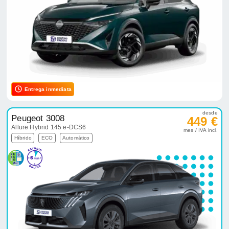
Entrega inmediata
desde
Peugeot 3008
449 €
Allure Hybrid 145 e-DCS6
mes / IVA incl.
Híbrido
ECO
Automático