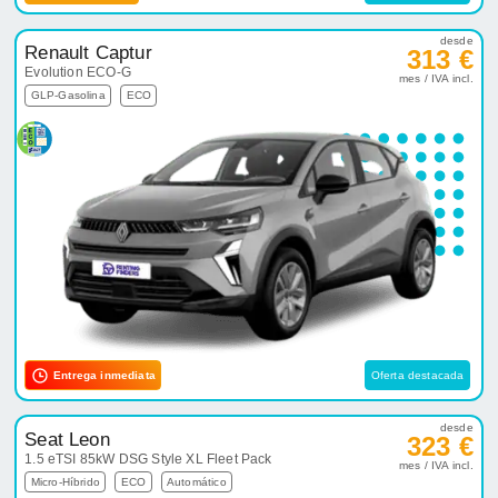
desde
Renault Captur
313 €
Evolution ECO-G
mes / IVA incl.
GLP-Gasolina
ECO
Entrega inmediata
Oferta destacada
desde
Seat Leon
323 €
1.5 eTSI 85kW DSG Style XL Fleet Pack
mes / IVA incl.
Micro-Híbrido
ECO
Automático