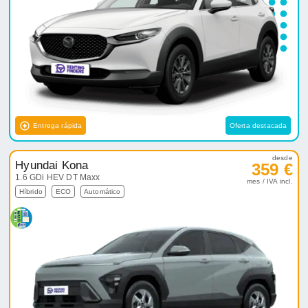
Entrega rápida
Oferta destacada
desde
Hyundai Kona
359 €
1.6 GDi HEV DT Maxx
mes / IVA incl.
Híbrido
ECO
Automático