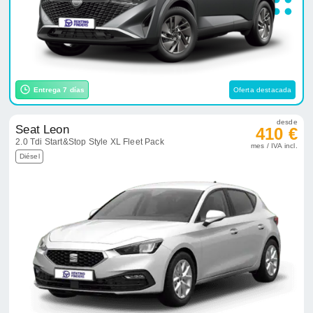
Entrega 7 días
Oferta destacada
desde
Seat Leon
410 €
2.0 Tdi Start&Stop Style XL Fleet Pack
mes / IVA incl.
Diésel