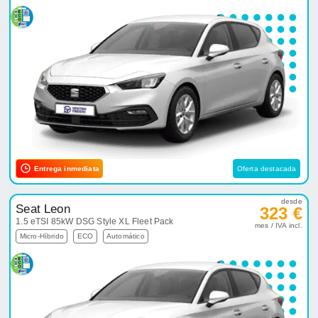
Entrega inmediata
Oferta destacada
desde
Seat Leon
323 €
1.5 eTSI 85kW DSG Style XL Fleet Pack
mes / IVA incl.
Micro-Híbrido
ECO
Automático