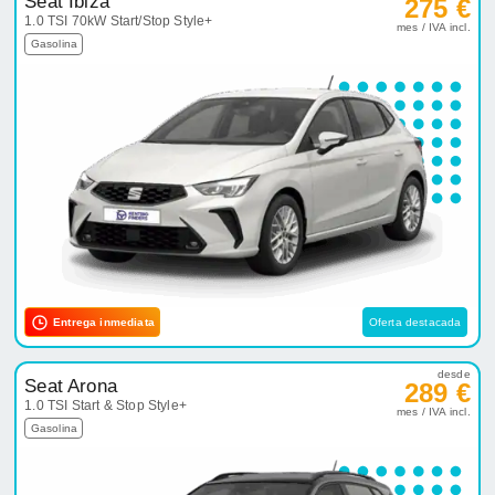
Seat Ibiza
275 €
1.0 TSI 70kW Start/Stop Style+
mes / IVA incl.
Gasolina
Entrega inmediata
Oferta destacada
desde
Seat Arona
289 €
1.0 TSI Start & Stop Style+
mes / IVA incl.
Gasolina