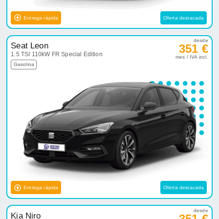
Entrega rápida
Oferta destacada
desde
Seat Leon
351 €
1.5 TSI 110kW FR Special Edition
mes / IVA incl.
Gasolina
Entrega rápida
Oferta destacada
desde
Kia Niro
351 €