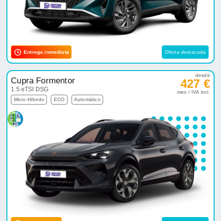
Entrega inmediata
Oferta destacada
desde
Cupra Formentor
427 €
1.5 eTSI DSG
mes / IVA incl.
Micro-Híbrido
ECO
Automático