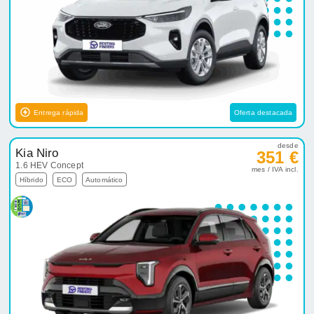
Entrega rápida
Oferta destacada
desde
Kia Niro
351 €
1.6 HEV Concept
mes / IVA incl.
Híbrido
ECO
Automático