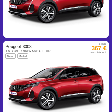
desde
Peugeot 3008
367 €
1.5 BlueHDi 96kW S&S GT EAT8
mes / IVA incl.
Diesel
Madrid