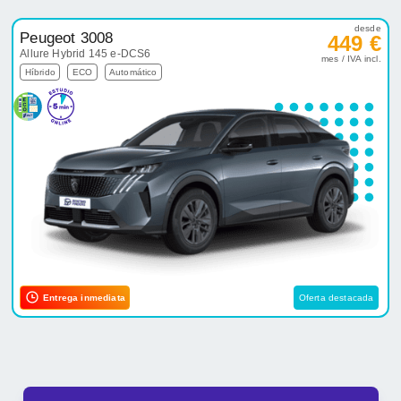
desde
Peugeot 3008
449 €
Allure Hybrid 145 e-DCS6
mes / IVA incl.
Híbrido
ECO
Automático
Entrega inmediata
Oferta destacada