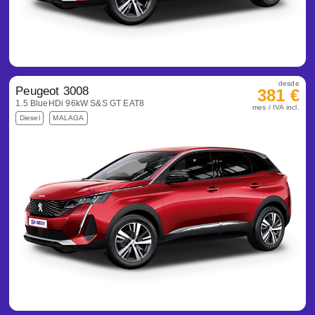
desde
Peugeot 3008
381 €
1.5 BlueHDi 96kW S&S GT EAT8
mes / IVA incl.
Diesel
MALAGA