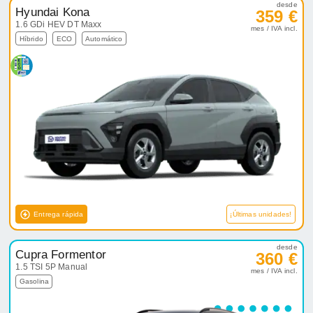
desde
Hyundai Kona
359 €
1.6 GDi HEV DT Maxx
mes / IVA incl.
Híbrido
ECO
Automático
Entrega rápida
¡Últimas unidades!
desde
Cupra Formentor
360 €
1.5 TSI 5P Manual
mes / IVA incl.
Gasolina