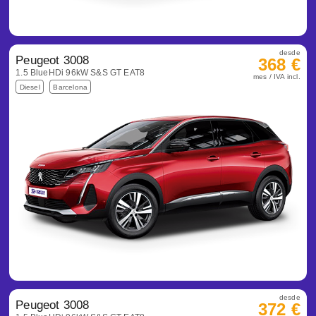
desde
Peugeot 3008
368 €
1.5 BlueHDi 96kW S&S GT EAT8
mes / IVA incl.
Diesel
Barcelona
desde
Peugeot 3008
372 €