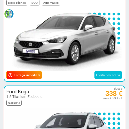
Micro-Híbrido
ECO
Automático
Entrega inmediata
Oferta destacada
desde
Ford Kuga
338 €
1.5 Titanium Ecoboost
mes / IVA incl.
Gasolina