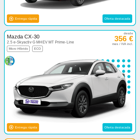
Entrega rápida
Oferta destacada
desde
Mazda CX-30
356 €
2.5 e-Skyactiv G MHEV MT Prime-Line
mes / IVA incl.
Micro-Híbrido
ECO
Entrega rápida
Oferta destacada