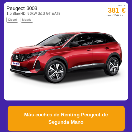
desde
Peugeot 3008
381 €
1.5 BlueHDi 96kW S&S GT EAT8
mes / IVA incl.
Diesel
Madrid
Más coches de Renting Peugeot de
Segunda Mano