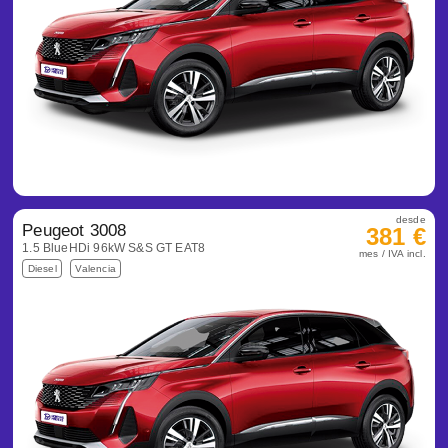
desde
Peugeot 3008
381 €
1.5 BlueHDi 96kW S&S GT EAT8
mes / IVA incl.
Diesel
Valencia