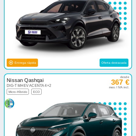
Entrega rápida
Oferta destacada
desde
Nissan Qashqai
367 €
DIG-T MHEV ACENTA 4×2
mes / IVA incl.
Micro-Híbrido
ECO