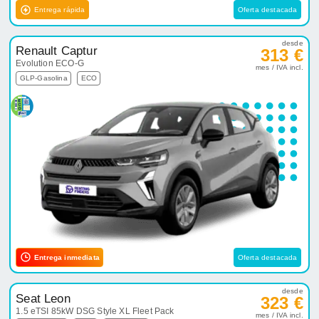
Entrega rápida
Oferta destacada
desde
Renault Captur
313 €
Evolution ECO-G
mes / IVA incl.
GLP-Gasolina
ECO
Entrega inmediata
Oferta destacada
desde
Seat Leon
323 €
1.5 eTSI 85kW DSG Style XL Fleet Pack
mes / IVA incl.