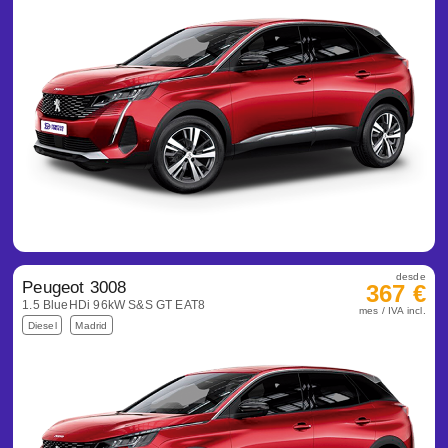
desde
Peugeot 3008
367 €
1.5 BlueHDi 96kW S&S GT EAT8
mes / IVA incl.
Diesel
Madrid