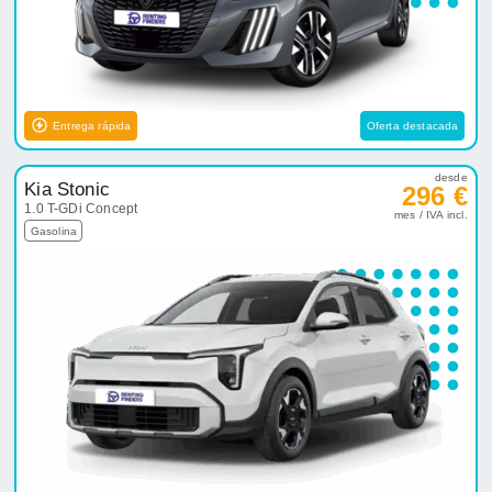
Entrega rápida
Oferta destacada
desde
Kia Stonic
296 €
1.0 T-GDi Concept
mes / IVA incl.
Gasolina