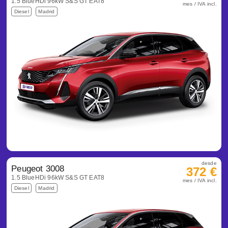
1.5 BlueHDi 96kW S&S GT EAT8
mes / IVA incl.
Diesel
Madrid
desde
Peugeot 3008
372 €
1.5 BlueHDi 96kW S&S GT EAT8
mes / IVA incl.
Diesel
Madrid