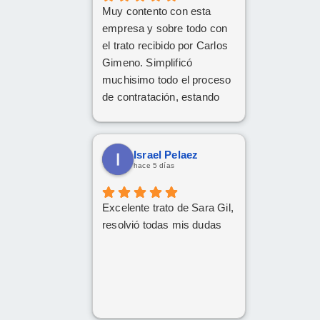
Muy contento con esta
empresa y sobre todo con
el trato recibido por Carlos
Gimeno. Simplificó
muchisimo todo el proceso
de contratación, estando
disponible en todo
momento y aclarando
cualquier posible duda.
Israel Pelaez
Gracias Carlos!
hace 5 días
Excelente trato de Sara Gil,
resolvió todas mis dudas