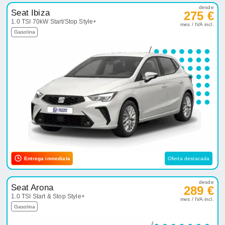
desde
Seat Ibiza
275 €
1.0 TSI 70kW Start/Stop Style+
mes / IVA incl.
Gasolina
Entrega inmediata
Oferta destacada
desde
Seat Arona
289 €
1.0 TSI Start & Stop Style+
mes / IVA incl.
Gasolina