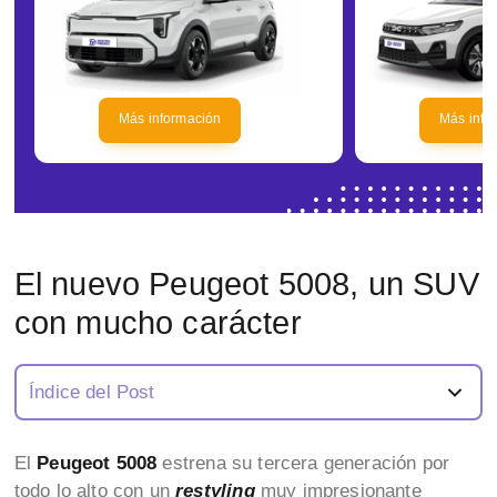
Más información
Más info
El nuevo Peugeot 5008, un SUV
con mucho carácter
Índice del Post
El
Peugeot 5008
estrena su tercera generación por
todo lo alto con un
restyling
muy impresionante