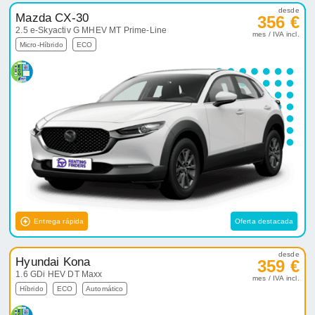
desde
Mazda CX-30
356 €
2.5 e-Skyactiv G MHEV MT Prime-Line
mes / IVA incl.
Micro-Híbrido
ECO
Entrega rápida
Oferta destacada
desde
Hyundai Kona
359 €
1.6 GDi HEV DT Maxx
mes / IVA incl.
Híbrido
ECO
Automático