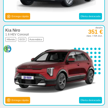
Entrega rápida
Oferta destacada
desde
Kia Niro
351 €
1.6 HEV Concept
mes / IVA incl.
Híbrido
ECO
Automático
Entrega rápida
Oferta destacada