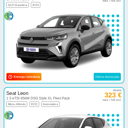
mes / IVA incl.
GLP-Gasolina
ECO
Entrega inmediata
Oferta destacada
desde
Seat Leon
323 €
1.5 eTSI 85kW DSG Style XL Fleet Pack
mes / IVA incl.
Micro-Híbrido
ECO
Automático