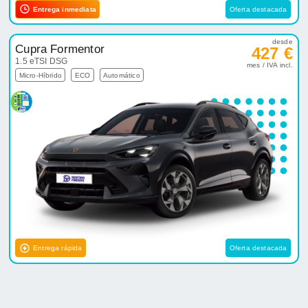
Entrega inmediata
Oferta destacada
desde
Cupra Formentor
427 €
1.5 eTSI DSG
mes / IVA incl.
Micro-Híbrido
ECO
Automático
Entrega rápida
Oferta destacada