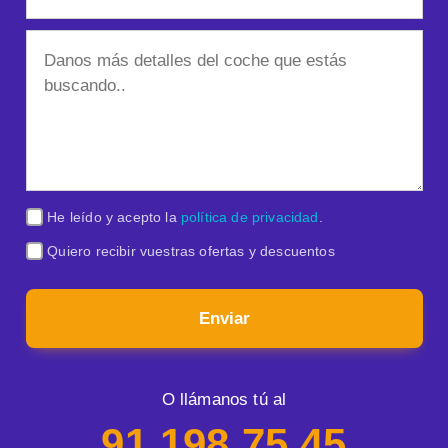
He leído y acepto la
política de privacidad
.
Quiero recibir vuestras ofertas y descuentos
Enviar
O llámanos tú al
91 198 75 45