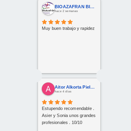
Ahora a esperar la entrega
BIOAZAFRAN BIOAZAFRAN
que esperamos sea lo más
hace 2 semanas
rápida posible.
Muy buen trabajo y rapidez
Aitor Alkorta Pielago
hace 4 días
Estupendo recomendable .
Asier y Sonia unos grandes
profesionales . 10/10