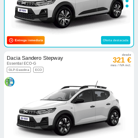
Entrega inmediata
Oferta destacada
desde
Dacia Sandero Stepway
321 €
Essential ECO-G
mes / IVA incl.
GLP-Gasolina
ECO