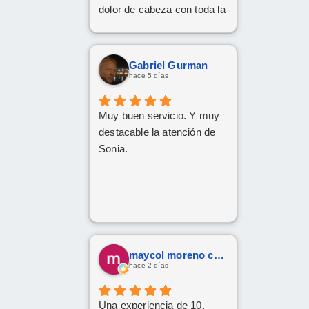
dolor de cabeza con toda la
documentación y los
trámites, pero siempre han
tenido una paciencia
Gabriel Gurman
increíble y un trato cercano
hace 5 días
y amable. Gracias a su
implicación y
Muy buen servicio. Y muy
profesionalidad, al final han
destacable la atención de
conseguido sacar adelante
Sonia.
la operación de renting.
Da gusto encontrarse con
personas así. ¡Mil gracias
por todo!
maycol moreno cuervo
hace 2 días
Una experiencia de 10.