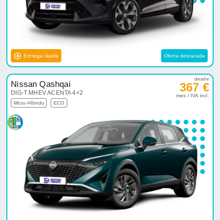
Entrega rápida
Oferta destacada
desde
Nissan Qashqai
367 €
DIG-T MHEV ACENTA 4×2
mes / IVA incl.
Micro-Híbrido
ECO