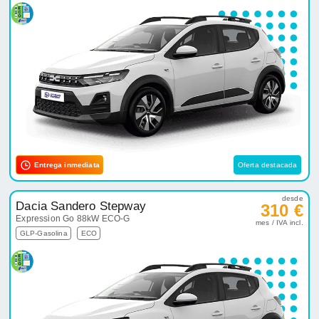
Entrega inmediata
Oferta destacada
desde
Dacia Sandero Stepway
310 €
Expression Go 88kW ECO-G
mes / IVA incl.
GLP-Gasolina
ECO