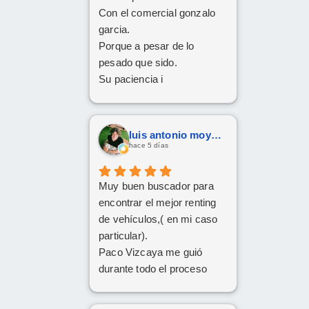
Con el comercial gonzalo
garcia.
Porque a pesar de lo
pesado que sido.
Su paciencia i
perseverancia.
Han cumplido el sueño de
mi familia
luis antonio moya fernandez
De tener el coche deseado.
hace 5 días
Un trato siempre amable i
cordial
Muy buen buscador para
Da gusto comunicarse con
encontrar el mejor renting
personas asi.
de vehículos,( en mi caso
particular).
Paco Vizcaya me guió
durante todo el proceso
para conseguir mi Cupra
Formentor al mejor precio.