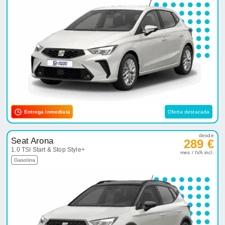
Entrega inmediata
Oferta destacada
desde
Seat Arona
289 €
1.0 TSI Start & Stop Style+
mes / IVA incl.
Gasolina