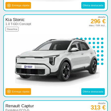
Entrega rápida
Oferta destacada
desde
Kia Stonic
296 €
1.0 T-GDi Concept
mes / IVA incl.
Gasolina
Entrega rápida
Oferta destacada
desde
Renault Captur
313 €
Evolution ECO-G