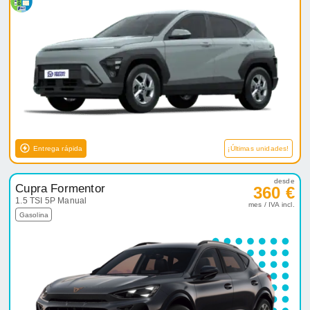
Entrega rápida
¡Últimas unidades!
desde
Cupra Formentor
360 €
1.5 TSI 5P Manual
mes / IVA incl.
Gasolina