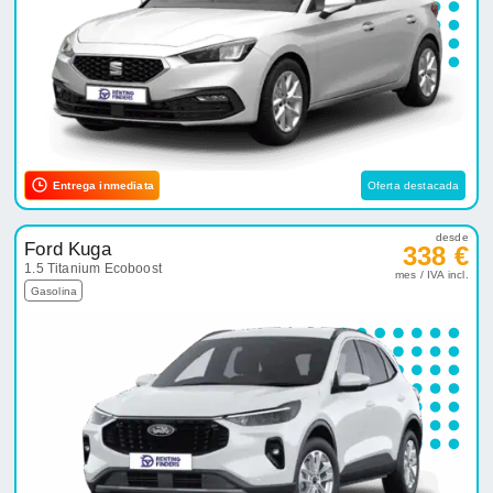
Entrega inmediata
Oferta destacada
desde
Ford Kuga
338 €
1.5 Titanium Ecoboost
mes / IVA incl.
Gasolina