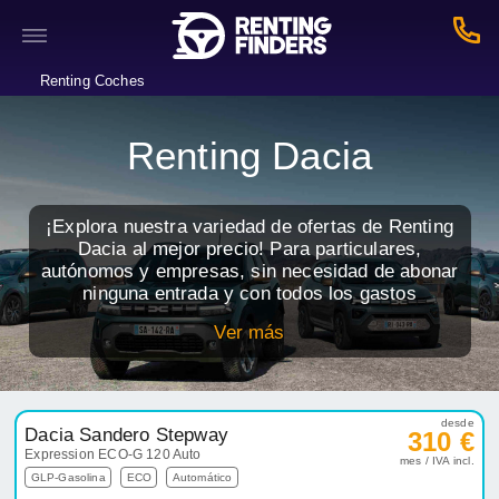
Renting Coches
Renting Dacia
¡Explora nuestra variedad de ofertas de Renting
Dacia al mejor precio! Para particulares,
autónomos y empresas, sin necesidad de abonar
ninguna entrada y con todos los gastos
incluidos. ¡Hazte con tu coche soñado de Dacia
Ver más
gracias al renting de coches!
desde
Dacia Sandero Stepway
310 €
Expression ECO-G 120 Auto
mes / IVA incl.
GLP-Gasolina
ECO
Automático