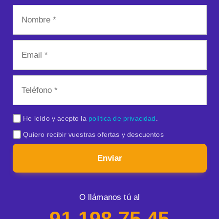
He leído y acepto la
política de privacidad
.
Quiero recibir vuestras ofertas y descuentos
Enviar
O llámanos tú al
91 198 75 45