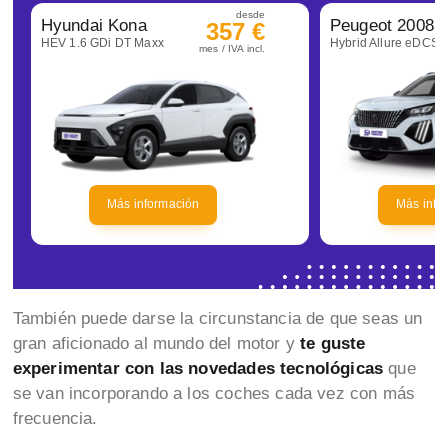
desde
Hyundai Kona
Peugeot 2008
357 €
HEV 1.6 GDi DT Maxx
Hybrid Allure eDCS6
mes / IVA incl.
Más información
Más info
También puede darse la circunstancia de que seas un
gran aficionado al mundo del motor y
te guste
experimentar con las novedades tecnológicas
que
se van incorporando a los coches cada vez con más
frecuencia.