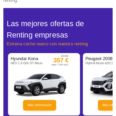
renting.
Las mejores ofertas de
Renting empresas
Estrena coche nuevo con nuestro renting
desde
Hyundai Kona
Peugeot 2008
357 €
HEV 1.6 GDi DT Maxx
Hybrid Allure eDCS6
mes / IVA incl.
Más información
Más info