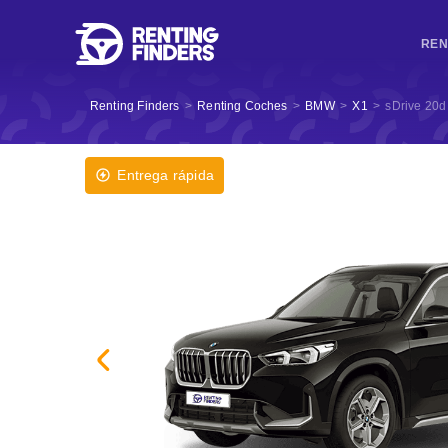
REN
Renting Finders
>
Renting Coches
>
BMW
>
X1
>
sDrive 20d
Entrega rápida