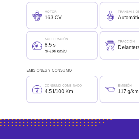
MOTOR
TRANSMISIÓ
163 CV
Automáti
ACELERACIÓN
TRACCIÓN
8,5 s
Delanter
(0-100 km/h)
EMISIONES Y CONSUMO
CONSUMO COMBINADO
EMISIÓN
4.5 l/100 Km
117 g/km