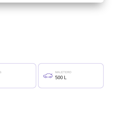
S
MALETERO
500 L