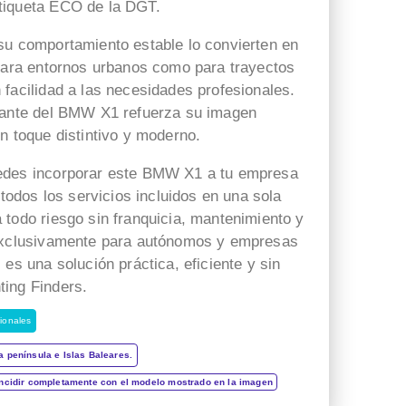
Atención de la señorita Nelly,
todo
tiqueta ECO de la DGT.
hoy me e dedicado a llamar
su comportamiento estable lo convierten en
y preguntar a unas cuestas
 para entornos urbanos como para trayectos
empresas de rending,
 facilidad a las necesidades profesionales.
desastre con todas hasta
que me a contesta
egante del BMW X1 refuerza su imagen
hamablemente una chica
n toque distintivo y moderno.
llamada Nelly. No me a
edes incorporar este BMW X1 a tu empresa
puesta ni el más pequeño
 todos los servicios incluidos en una sola
problema ni duda en todas
 todo riesgo sin franquicia, mantenimiento y
las preguntas que le e echo.
 exclusivamente para autónomos y empresas
Una atención fantástica
 es una solución práctica, eficiente y sin
ing Finders.
ionales
a península e Islas Baleares.
incidir completamente con el modelo mostrado en la imagen