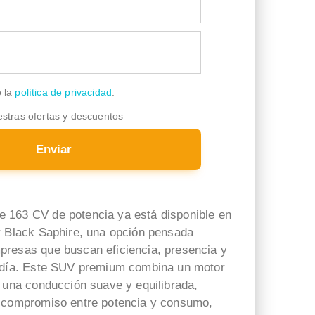
o la
política de privacidad
.
estras ofertas y descuentos
Enviar
 163 CV de potencia ya está disponible en
r Black Saphire, una opción pensada
ESTEVE ARQUES SENDRA
Rosa Andreu Martinez
resas que buscan eficiencia, presencia y
hace 4 días
hace 3 días
a día. Este SUV premium combina un motor
n una conducción suave y equilibrada,
Una gran experiencia con la
Muy atenta y disponible para
e compromiso entre potencia y consumo,