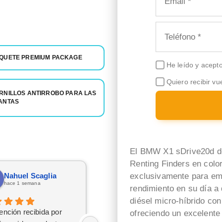
QUETE PREMIUM PACKAGE
He leído y acept
Quiero recibir vu
RNILLOS ANTIRROBO PARA LAS
ANTAS
El BMW X1 sDrive20d de
Renting Finders en colo
Nahuel Scaglia
xabier iglesias
exclusivamente para emp
hace 1 semana
hace 4 días
rendimiento en su día 
diésel micro-híbrido co
ención recibida por
La verdad la cosa ha ido
ofreciendo un excelent