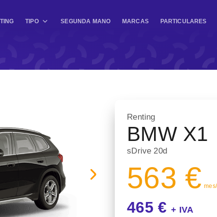
TING
TIPO
SEGUNDA MANO
MARCAS
PARTICULARES
Renting
BMW X1
sDrive 20d
563 €
mes/ 
465 €
+ IVA