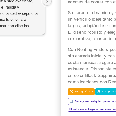
iz a sido excelente,
rápida y Ana autenticidad
además de contar con e
e, rápida y
gracias por todo
Su carácter dinámico y 
sionalidad excepcional,
un vehículo ideal tanto
uda lo volveré a
largos, adaptándose con
onar con ellos las
mas contrataciones.
El diseño robusto y el
corporativa, aportando u
Con Renting Finders pu
sin entrada inicial y con
cuota mensual: seguro a
asistencia. Disponible
en color Black Sapphire,
complicaciones con Rent
Entrega rápida
Solo profes
Entrega en cualquier punto de l
El vehículo entregado puede no co