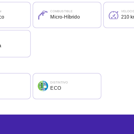
N
COMBUSTIBLE
VELOCI
co
Micro-Híbrido
210 k
a
DISTINTIVO
ECO