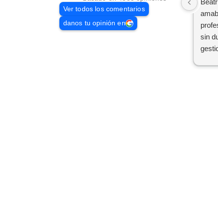
Beatr
Ver todos los comentarios
amabl
danos tu opinión en
profe
sin d
gesti
próxi