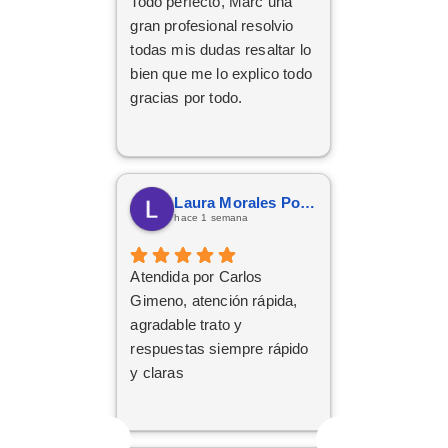
Todo perfecto, Marc una
profesionalidad, al final han
gran profesional resolvio
conseguido sacar adelante
todas mis dudas resaltar lo
la operación de renting.
bien que me lo explico todo
Da gusto encontrarse con
gracias por todo.
personas así. ¡Mil gracias
por todo!
Laura Morales Porras
hace 1 semana
Atendida por Carlos
Gimeno, atención rápida,
agradable trato y
respuestas siempre rápido
y claras