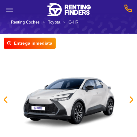
Renting Coches
Toyota
C-HR
>
>
Entrega inmediata