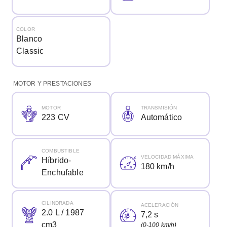
COLOR
Blanco
Classic
MOTOR Y PRESTACIONES
MOTOR
TRANSMISIÓN
223 CV
Automático
COMBUSTIBLE
VELOCIDAD MÁXIMA
Híbrido-
180 km/h
Enchufable
CILINDRADA
ACELERACIÓN
2.0 L / 1987
7,2 s
cm3
(0-100 km/h)