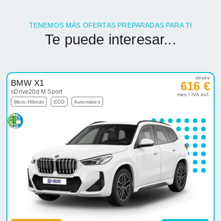
TENEMOS MÁS OFERTAS PREPARADAS PARA TI
Te puede interesar...
desde
BMW X1
616 €
sDrive20d M Sport
mes / IVA incl.
Micro-Híbrido
ECO
Automático