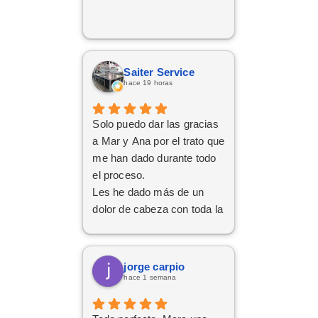
Saiter Service
hace 19 horas
Solo puedo dar las gracias
a Mar y Ana por el trato que
me han dado durante todo
el proceso.
Les he dado más de un
dolor de cabeza con toda la
documentación y los
trámites, pero siempre han
tenido una paciencia
jorge carpio
increíble y un trato cercano
hace 1 semana
y amable. Gracias a su
implicación y