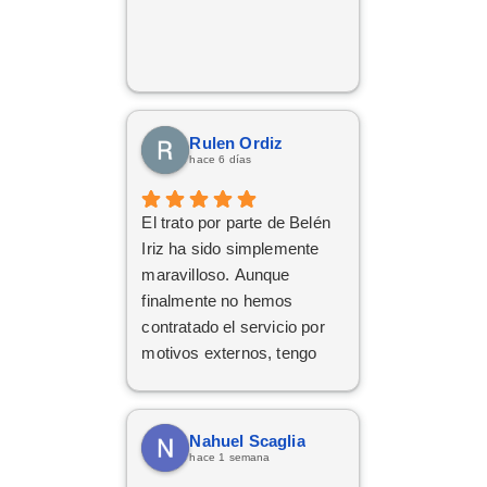
Rulen Ordiz
hace 6 días
El trato por parte de Belén
Iriz ha sido simplemente
maravilloso. Aunque
finalmente no hemos
contratado el servicio por
motivos externos, tengo
claro que si en el futuro
decido dar el paso, volveré
a ponerme en sus manos
Nahuel Scaglia
sin dudarlo. Da gusto
hace 1 semana
encontrar profesionales tan