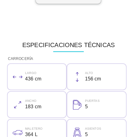
disponible en todo
momento y aclarando
cualquier posible duda.
Gracias Carlos!
ESPECIFICACIONES TÉCNICAS
CARROCERÍA
LARGO
ALTO
436 cm
156 cm
ANCHO
PUERTAS
183 cm
5
MALETERO
ASIENTOS
364 L
5