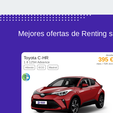
Mejores ofertas de Renting
desd
Toyota C-HR
395 
1.8 125H Advance
mes / IVA incl
Híbrido
ECO
Madrid