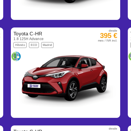
e
desde
Toyota C-HR
€
395 €
1.8 125H Advance
.
mes / IVA incl.
Híbrido
ECO
Madrid
e
desde