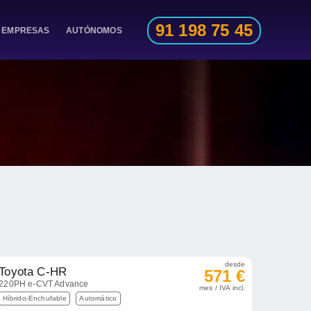
91 198 75 45
EMPRESAS
AUTÓNOMOS
desde
Toyota C-HR
571 €
220PH e-CVT Advance
mes / IVA incl.
Híbrido-Enchufable
Automático