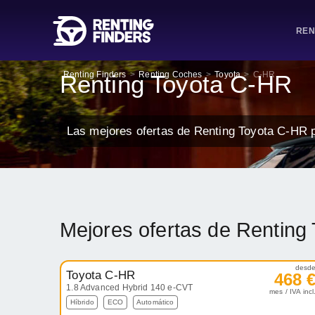
REN
Renting Finders
>
Renting Coches
>
Toyota
>
C-HR
Renting Toyota C-HR
Las mejores ofertas de Renting Toyota C-HR 
Mejores ofertas de Renting
desd
Toyota C-HR
468 
1.8 Advanced Hybrid 140 e-CVT
mes / IVA incl
Híbrido
ECO
Automático