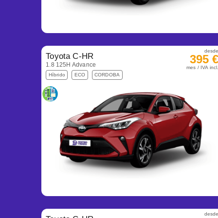
desd
Toyota C-HR
395 
1.8 125H Advance
mes / IVA incl
Híbrido
ECO
CORDOBA
desd