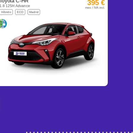
Toyota C-HR
395 €
1.8 125H Advance
mes / IVA incl.
Híbrido
ECO
Madrid