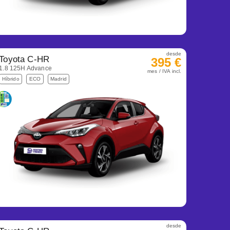
desde
Toyota C-HR
395 €
1.8 125H Advance
mes / IVA incl.
Híbrido
ECO
Madrid
desde