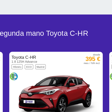
 segunda mano Toyota C-HR
e
desde
Toyota C-HR
€
395 €
1.8 125H Advance
.
mes / IVA incl.
Híbrido
ECO
Madrid