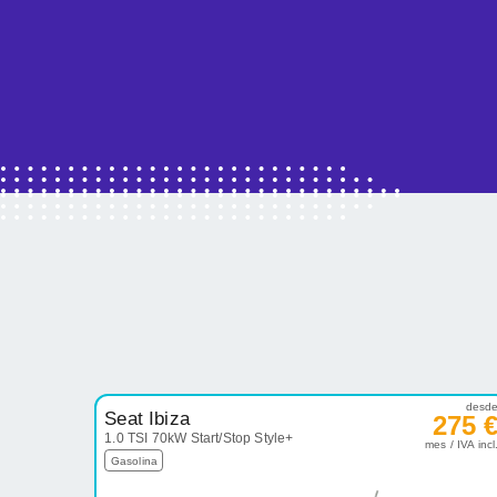
desd
Seat Ibiza
275 
1.0 TSI 70kW Start/Stop Style+
mes / IVA incl
Gasolina