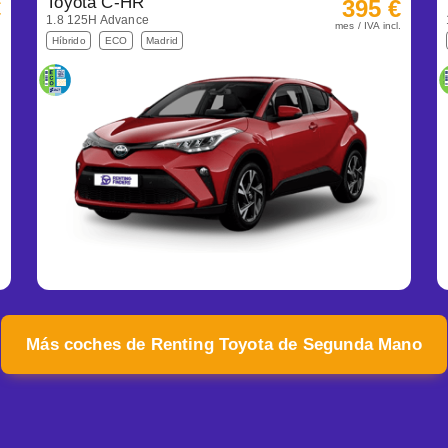
Toyota C-HR
€
395 €
1.8 125H Advance
.
mes / IVA incl.
Híbrido
ECO
Madrid
Más coches de Renting Toyota de Segunda Mano