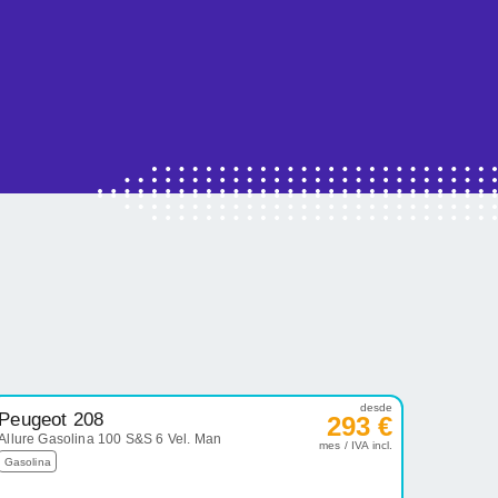
desde
Peugeot 208
293 €
Allure Gasolina 100 S&S 6 Vel. Man
mes / IVA incl.
Gasolina