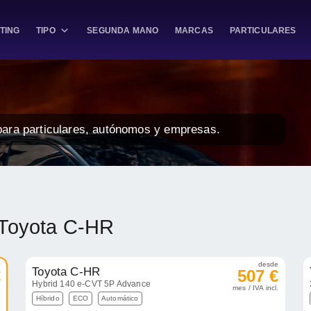
TING
TIPO
SEGUNDA MANO
MARCAS
PARTICULARES
para particulares, autónomos y empresas.
 Toyota C-HR
e
desde
Toyota C-HR
€
507 €
Hybrid 140 e-CVT 5P Advance
.
mes / IVA incl.
Híbrido
ECO
Automático