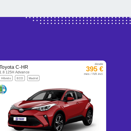
desde
Toyota C-HR
395 €
1.8 125H Advance
mes / IVA incl.
Híbrido
ECO
Madrid