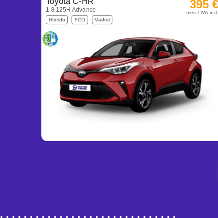
Toyota C-HR
395 
1.8 125H Advance
mes / IVA incl
Híbrido
ECO
Madrid