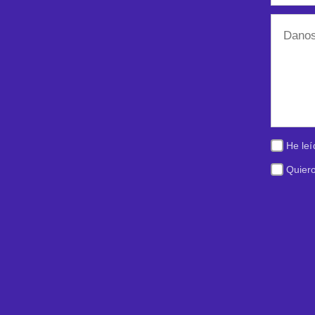
He leí
Quiero