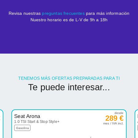
Revisa nuestras
preguntas frecuentes
para más información
Nuestro horario es de L-V de 9h a 18h
TENEMOS MÁS OFERTAS PREPARADAS PARA TI
Te puede interesar...
e
desde
Seat Arona
€
289 €
1.0 TSI Start & Stop Style+
.
mes / IVA incl.
Gasolina