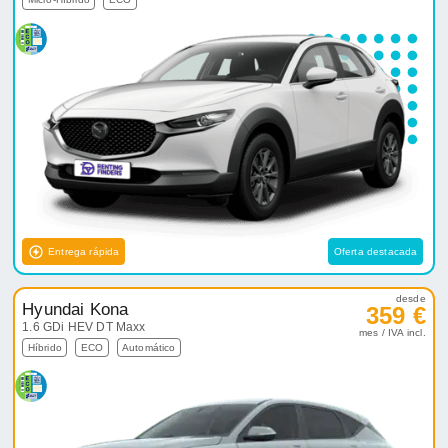
Entrega rápida
Oferta destacada
desde
Hyundai Kona
359 €
1.6 GDi HEV DT Maxx
mes / IVA incl.
Híbrido
ECO
Automático