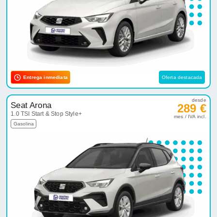
Entrega inmediata
Oferta destacada
desde
Seat Arona
289 €
1.0 TSI Start & Stop Style+
mes / IVA incl.
Gasolina