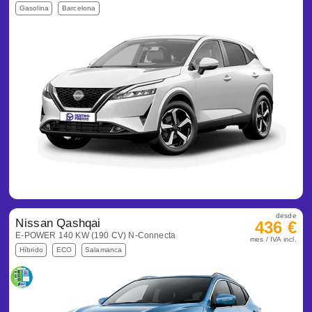
Gasolina
Barcelona
desde
Nissan Qashqai
436 €
E-POWER 140 KW (190 CV) N-Connecta
mes / IVA incl.
Híbrido
ECO
Salamanca