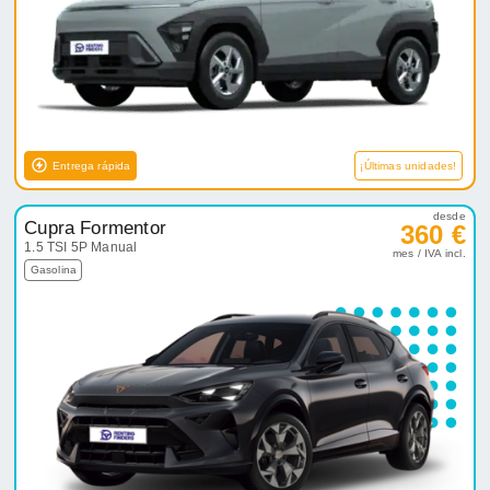
Entrega rápida
¡Últimas unidades!
desde
Cupra Formentor
360 €
1.5 TSI 5P Manual
mes / IVA incl.
Gasolina