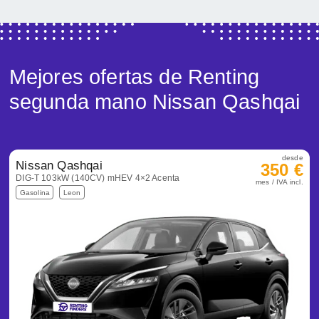
Mejores ofertas de Renting
segunda mano Nissan Qashqai
desde
Nissan Qashqai
350 €
DIG-T 103kW (140CV) mHEV 4×2 Acenta
mes / IVA incl.
Gasolina
Leon