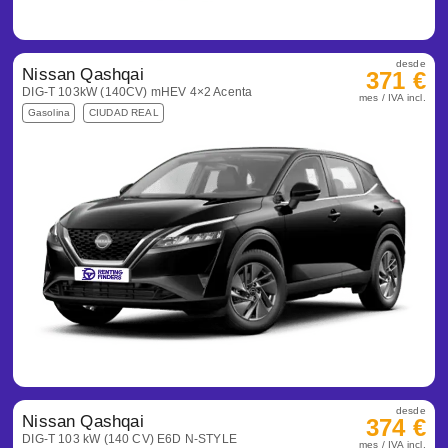
desde
Nissan Qashqai
371 €
DIG-T 103kW (140CV) mHEV 4×2 Acenta
mes / IVA incl.
Gasolina
CIUDAD REAL
desde
Nissan Qashqai
374 €
DIG-T 103 kW (140 CV) E6D N-STYLE
mes / IVA incl.