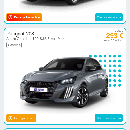
Entrega inmediata
Oferta destacada
desde
Peugeot 208
293 €
Allure Gasolina 100 S&S 6 Vel. Man
mes / IVA incl.
Gasolina
Entrega rápida
Oferta destacada