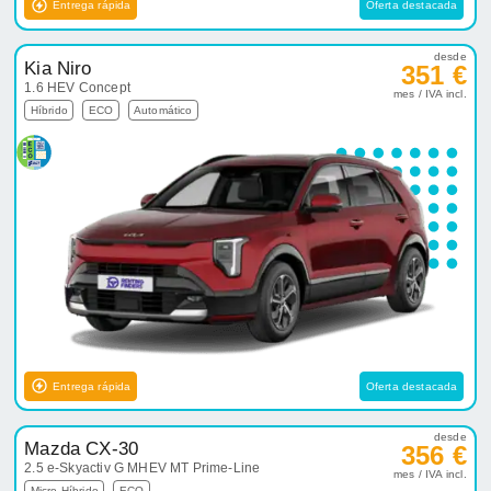
Entrega rápida
Oferta destacada
desde
Kia Niro
351 €
1.6 HEV Concept
mes / IVA incl.
Híbrido
ECO
Automático
Entrega rápida
Oferta destacada
desde
Mazda CX-30
356 €
2.5 e-Skyactiv G MHEV MT Prime-Line
mes / IVA incl.
Micro-Híbrido
ECO