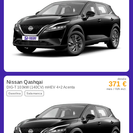
desde
Nissan Qashqai
371 €
DIG-T 103kW (140CV) mHEV 4×2 Acenta
mes / IVA incl.
Gasolina
Salamanca