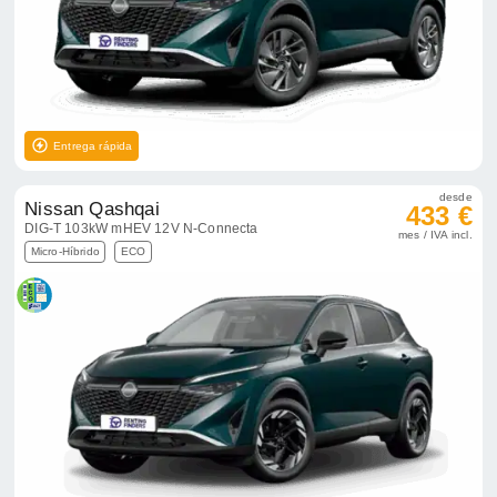
Entrega rápida
desde
Nissan Qashqai
433 €
DIG-T 103kW mHEV 12V N-Connecta
mes / IVA incl.
Micro-Híbrido
ECO