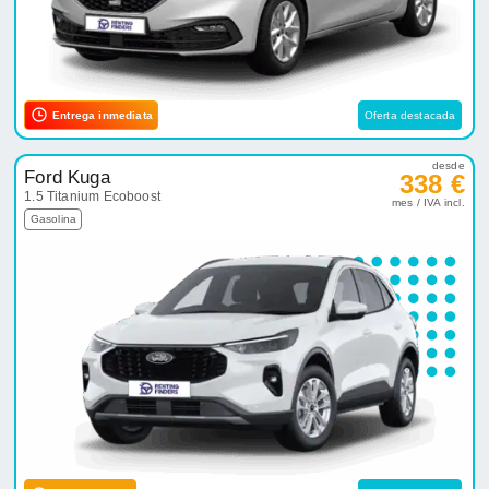
Entrega inmediata
Oferta destacada
desde
Ford Kuga
338 €
1.5 Titanium Ecoboost
mes / IVA incl.
Gasolina