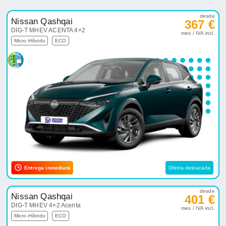
desde
Nissan Qashqai
367 €
DIG-T MHEV ACENTA 4×2
mes / IVA incl.
Micro-Híbrido
ECO
Entrega inmediata
Oferta destacada
desde
Nissan Qashqai
401 €
DIG-T MHEV 4×2 Acenta
mes / IVA incl.
Micro-Híbrido
ECO