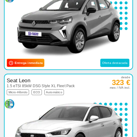
Entrega inmediata
Oferta destacada
desde
Seat Leon
323 €
1.5 eTSI 85kW DSG Style XL Fleet Pack
mes / IVA incl.
Micro-Híbrido
ECO
Automático