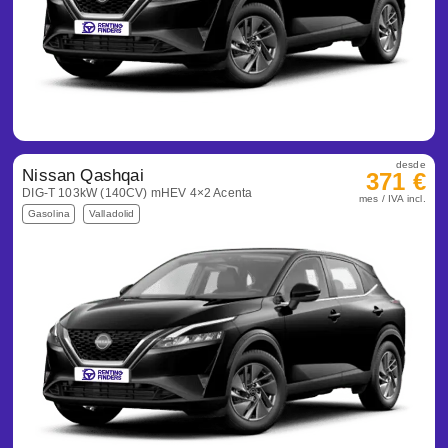
desde
Nissan Qashqai
371 €
DIG-T 103kW (140CV) mHEV 4×2 Acenta
mes / IVA incl.
Gasolina
Valladolid