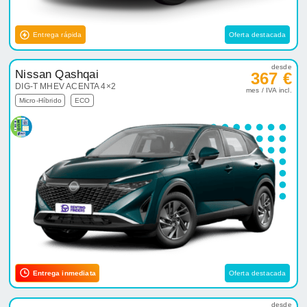
Entrega rápida
Oferta destacada
desde
Nissan Qashqai
367 €
DIG-T MHEV ACENTA 4×2
mes / IVA incl.
Micro-Híbrido
ECO
Entrega inmediata
Oferta destacada
desde