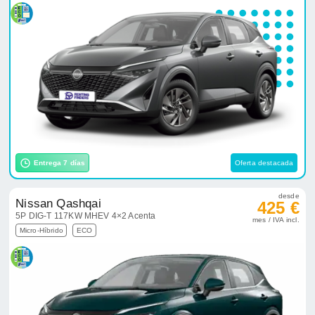
Entrega 7 días
Oferta destacada
desde
Nissan Qashqai
425 €
5P DIG-T 117KW MHEV 4×2 Acenta
mes / IVA incl.
Micro-Híbrido
ECO