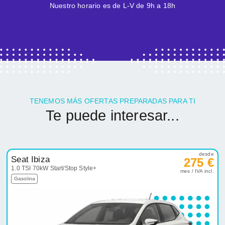
Nuestro horario es de L-V de 9h a 18h
TENEMOS MÁS OFERTAS PREPARADAS PARA TI
Te puede interesar...
desde
Seat Ibiza
275 €
1.0 TSI 70kW Start/Stop Style+
mes / IVA incl.
Gasolina