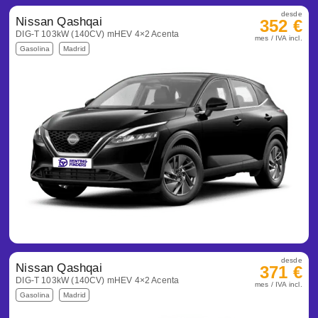
desde
Nissan Qashqai
352 €
DIG-T 103kW (140CV) mHEV 4×2 Acenta
mes / IVA incl.
Gasolina
Madrid
desde
Nissan Qashqai
371 €
DIG-T 103kW (140CV) mHEV 4×2 Acenta
mes / IVA incl.
Gasolina
Madrid