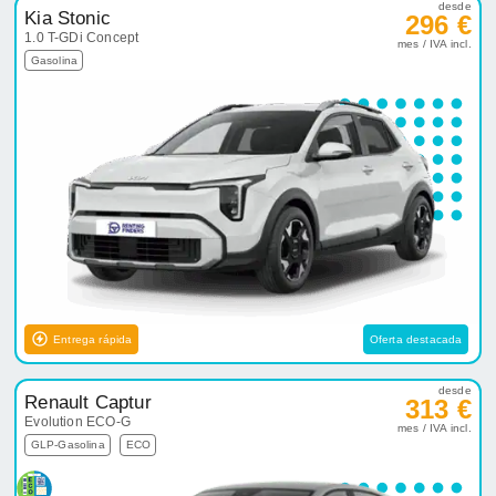
desde
Kia Stonic
296 €
1.0 T-GDi Concept
mes / IVA incl.
Gasolina
Entrega rápida
Oferta destacada
desde
Renault Captur
313 €
Evolution ECO-G
mes / IVA incl.
GLP-Gasolina
ECO