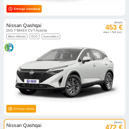
Entrega inmediata
desde
Nissan Qashqai
453 €
DIG-T MHEV CVT Acenta
mes / IVA incl.
Micro-Híbrido
ECO
Automático
Entrega rápida
desde
Nissan Qashqai
472 €