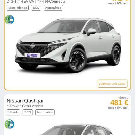
DIG-T mHEV CVT 4×4 N-Connecta
mes / IVA incl.
Micro-Híbrido
ECO
Automático
¡Últimas unidades!
desde
Nissan Qashqai
481 €
e-Power Gen3 Acenta
mes / IVA incl.
Híbrido
ECO
Automático