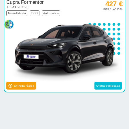
Cupra Formentor
427 €
1.5 eTSI DSG
mes / IVA incl.
Micro-Híbrido
ECO
Automático
Entrega rápida
Oferta destacada