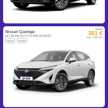
desde
Nissan Qashqai
351 €
dCi 85 kW (115 CV) E6D ACENTA
mes / IVA incl.
Diesel
Madrid