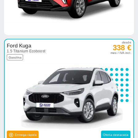
desde
Ford Kuga
338 €
1.5 Titanium Ecoboost
mes / IVA incl.
Gasolina
Entrega rápida
Oferta destacada