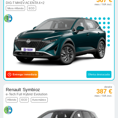
DIG-T MHEV ACENTA 4×2
mes / IVA incl.
Micro-Híbrido
ECO
Entrega inmediata
Oferta destacada
desde
Renault Symbioz
387 €
e-Tech Full Hybrid Evolution
mes / IVA incl.
Híbrido
ECO
Automático