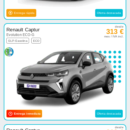
Entrega rápida
Oferta destacada
desde
Renault Captur
313 €
Evolution ECO-G
mes / IVA incl.
GLP-Gasolina
ECO
Entrega inmediata
Oferta destacada
desde