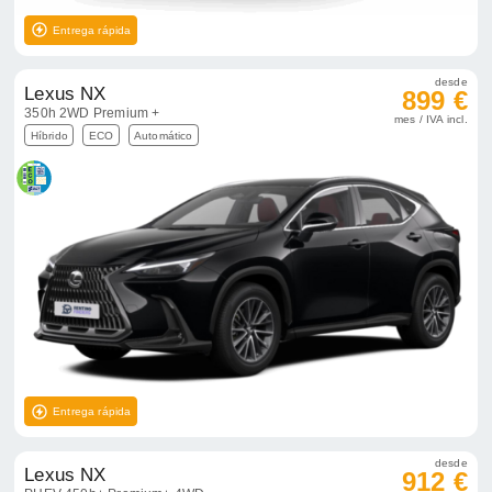
Entrega rápida
desde
Lexus NX
899 €
350h 2WD Premium +
mes / IVA incl.
Híbrido
ECO
Automático
Entrega rápida
desde
Lexus NX
912 €