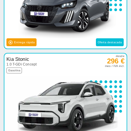
Entrega rápida
Oferta destacada
desde
Kia Stonic
296 €
1.0 T-GDi Concept
mes / IVA incl.
Gasolina