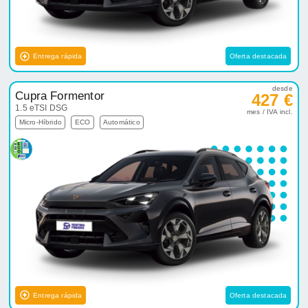
Entrega rápida
Oferta destacada
desde
Cupra Formentor
427 €
1.5 eTSI DSG
mes / IVA incl.
Micro-Híbrido
ECO
Automático
Entrega rápida
Oferta destacada