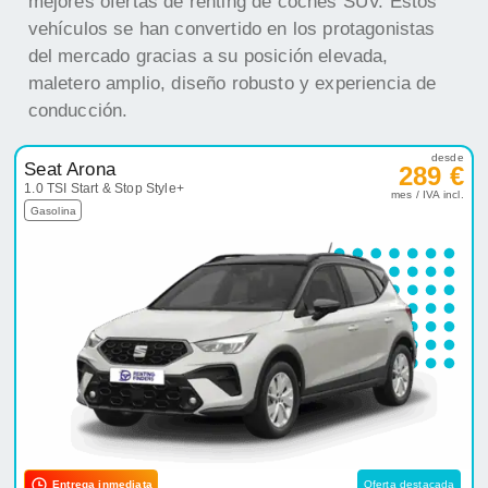
mejores ofertas de renting de coches SUV. Estos
vehículos se han convertido en los protagonistas
del mercado gracias a su posición elevada,
maletero amplio, diseño robusto y experiencia de
conducción.
desde
Seat Arona
289 €
1.0 TSI Start & Stop Style+
mes / IVA incl.
Gasolina
Entrega inmediata
Oferta destacada