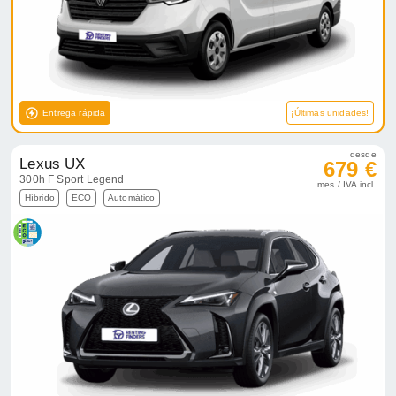
Entrega rápida
¡Últimas unidades!
desde
Lexus UX
679 €
300h F Sport Legend
mes / IVA incl.
Híbrido
ECO
Automático