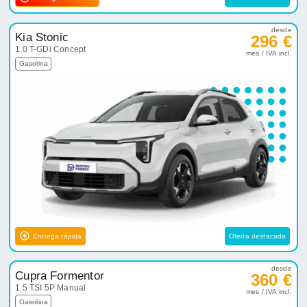
desde
Kia Stonic
296 €
1.0 T-GDi Concept
mes / IVA incl.
Gasolina
Entrega rápida
Oferta destacada
desde
Cupra Formentor
360 €
1.5 TSI 5P Manual
mes / IVA incl.
Gasolina