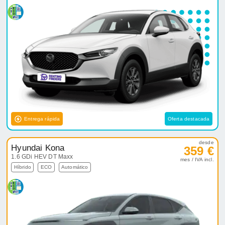
Entrega rápida
Oferta destacada
desde
Hyundai Kona
359 €
1.6 GDi HEV DT Maxx
mes / IVA incl.
Híbrido
ECO
Automático