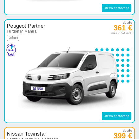
Oferta destacada
desde
Peugeot Partner
361 €
Furgón M Manual
mes / IVA incl.
Diésel
Oferta destacada
desde
Nissan Townstar
399 €