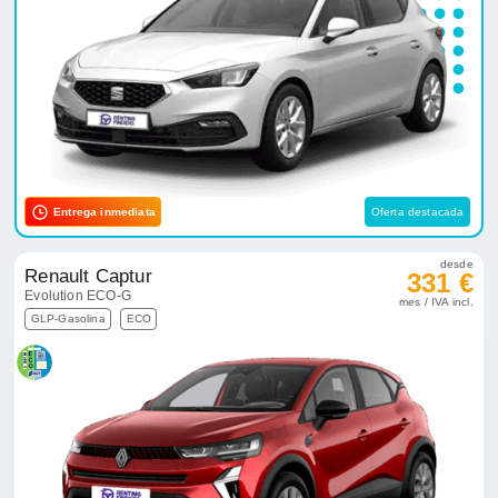
Entrega inmediata
Oferta destacada
desde
Renault Captur
331 €
Evolution ECO-G
mes / IVA incl.
GLP-Gasolina
ECO