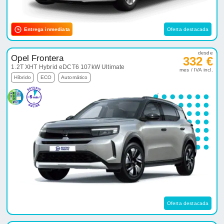
Entrega inmediata
Oferta destacada
desde
Opel Frontera
332 €
1.2T XHT Hybrid eDCT6 107kW Ultimate
mes / IVA incl.
Híbrido
ECO
Automático
Oferta destacada