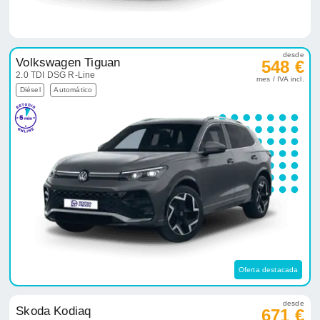
desde
Volkswagen Tiguan
548 €
2.0 TDI DSG R-Line
mes / IVA incl.
Diésel
Automático
Oferta destacada
desde
Skoda Kodiaq
671 €