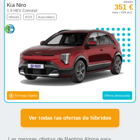
desde
Kia Niro
351 €
1.6 HEV Concept
mes / IVA incl.
Híbrido
ECO
Automático
Entrega rápida
Oferta destacada
Ver todas las ofertas de híbridos
Las mejores ofertas de Renting Alpine para