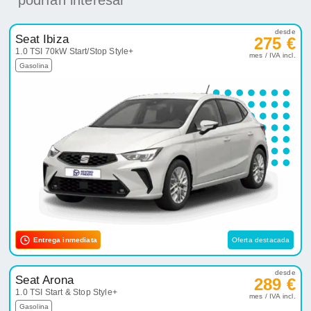
podrían interesar
desde
Seat Ibiza
275 €
1.0 TSI 70kW Start/Stop Style+
mes / IVA incl.
Gasolina
Entrega inmediata
Oferta destacada
desde
Seat Arona
289 €
1.0 TSI Start & Stop Style+
mes / IVA incl.
Gasolina