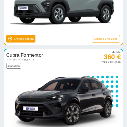
Entrega rápida
¡Últimas unidades!
desde
Cupra Formentor
360 €
1.5 TSI 5P Manual
mes / IVA incl.
Gasolina