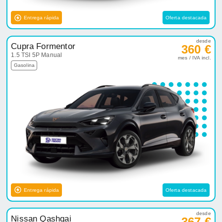
Entrega rápida
Oferta destacada
desde
Cupra Formentor
360 €
1.5 TSI 5P Manual
mes / IVA incl.
Gasolina
Entrega rápida
Oferta destacada
desde
Nissan Qashqai
367 €