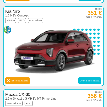
desde
Kia Niro
351 €
1.6 HEV Concept
mes / IVA incl.
Híbrido
ECO
Automático
Entrega rápida
Oferta destacada
desde
Mazda CX-30
356 €
2.5 e-Skyactiv G MHEV MT Prime-Line
mes / IVA incl.
Micro-Híbrido
ECO