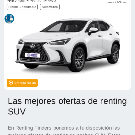
PHEV 450h+ Premium+ 4WD
mes / IVA incl.
Híbrido-Enchufable
Automático
Entrega rápida
Las mejores ofertas de renting
SUV
En Renting Finders ponemos a tu disposición las