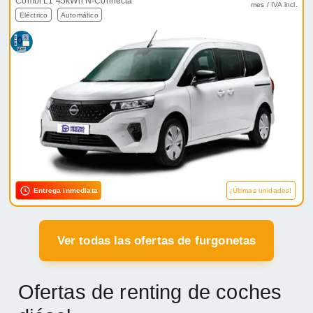
Combi L1 45kWh N-Connecta
mes / IVA incl.
Eléctrico
Automático
Entrega inmediata
¡Últimas unidades!
Ver todas las ofertas de furgonetas
Ofertas de renting de coches