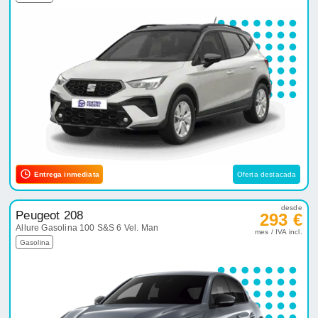
Entrega inmediata
Oferta destacada
desde
Peugeot 208
293 €
Allure Gasolina 100 S&S 6 Vel. Man
mes / IVA incl.
Gasolina