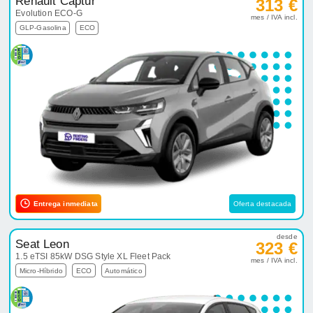
Renault Captur
313 €
Evolution ECO-G
mes / IVA incl.
GLP-Gasolina
ECO
Entrega inmediata
Oferta destacada
desde
Seat Leon
323 €
1.5 eTSI 85kW DSG Style XL Fleet Pack
mes / IVA incl.
Micro-Híbrido
ECO
Automático