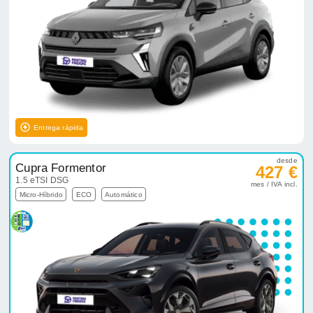
Entrega rápida
desde
Cupra Formentor
427 €
1.5 eTSI DSG
mes / IVA incl.
Micro-Híbrido
ECO
Automático