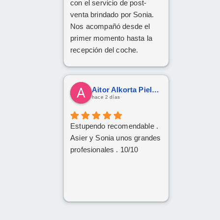
con el servicio de post-
venta brindado por Sonia.
Nos acompañó desde el
primer momento hasta la
recepción del coche.
Respondió a todas
nuestras consultas y nos
mantuvo constantemente
Aitor Alkorta Pielago
informados.
hace 2 días
Muy contentos con el
nuevo coche.
Estupendo recomendable .
Asier y Sonia unos grandes
profesionales . 10/10