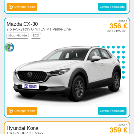
Entrega rápida
Oferta destacada
desde
Mazda CX-30
356 €
2.5 e-Skyactiv G MHEV MT Prime-Line
mes / IVA incl.
Micro-Híbrido
ECO
Entrega rápida
Oferta destacada
desde
Hyundai Kona
359 €
1.6 GDi HEV DT Maxx