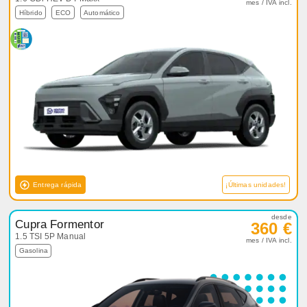
mes / IVA incl.
Híbrido
ECO
Automático
Entrega rápida
¡Últimas unidades!
desde
Cupra Formentor
360 €
1.5 TSI 5P Manual
mes / IVA incl.
Gasolina