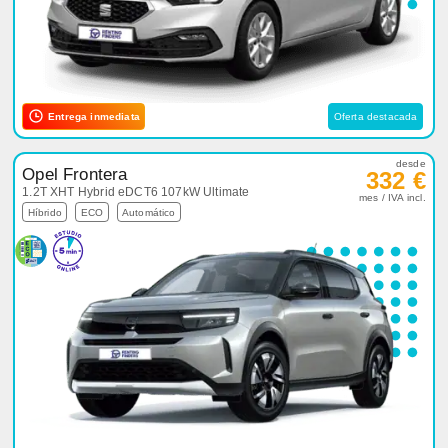
Entrega inmediata
Oferta destacada
desde
Opel Frontera
332 €
1.2T XHT Hybrid eDCT6 107kW Ultimate
mes / IVA incl.
Híbrido
ECO
Automático