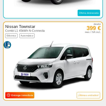
Oferta destacada
desde
Nissan Townstar
399 €
Combi L1 45kWh N-Connecta
mes / IVA incl.
Eléctrico
Automático
Entrega inmediata
¡Últimas unidades!