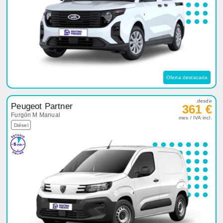
Oferta destacada
desde
Peugeot Partner
361 €
Furgón M Manual
mes / IVA incl.
Diésel