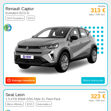
desde
Renault Captur
313 €
Evolution ECO-G
mes / IVA incl.
GLP-Gasolina
ECO
Entrega inmediata
Oferta destacada
desde
Seat Leon
323 €
1.5 eTSI 85kW DSG Style XL Fleet Pack
mes / IVA incl.
Micro-Híbrido
ECO
Automático