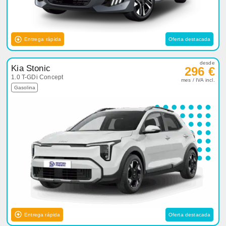
Entrega rápida
Oferta destacada
desde
Kia Stonic
296 €
1.0 T-GDi Concept
mes / IVA incl.
Gasolina
Entrega rápida
Oferta destacada