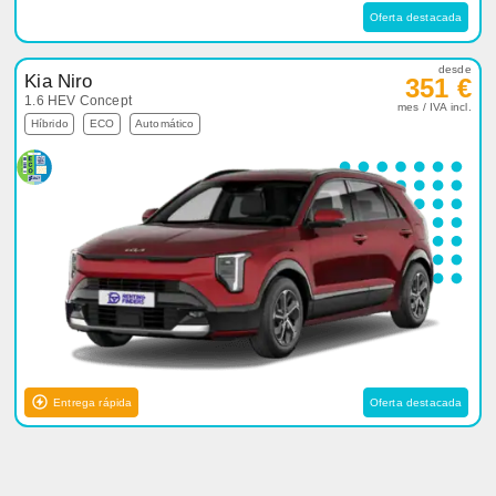
Oferta destacada
desde
Kia Niro
351 €
1.6 HEV Concept
mes / IVA incl.
Híbrido
ECO
Automático
Entrega rápida
Oferta destacada