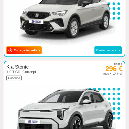
Entrega inmediata
Oferta destacada
desde
Kia Stonic
296 €
1.0 T-GDi Concept
mes / IVA incl.
Gasolina