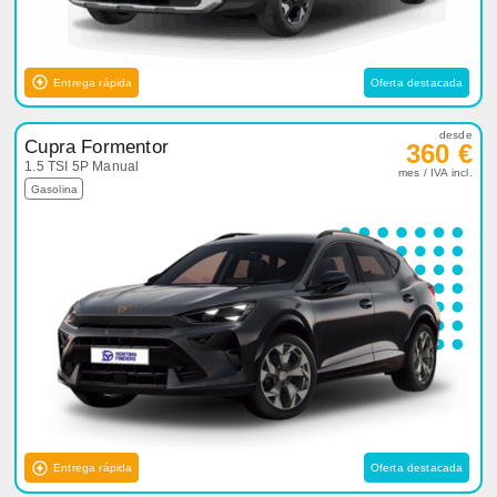
Entrega rápida
Oferta destacada
desde
Cupra Formentor
360 €
1.5 TSI 5P Manual
mes / IVA incl.
Gasolina
Entrega rápida
Oferta destacada