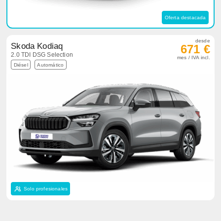
Oferta destacada
desde
Skoda Kodiaq
671 €
2.0 TDI DSG Selection
mes / IVA incl.
Diésel
Automático
Solo profesionales