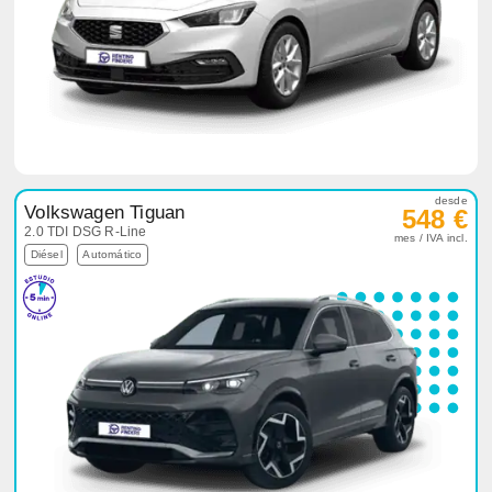
desde
Volkswagen Tiguan
548 €
2.0 TDI DSG R-Line
mes / IVA incl.
Diésel
Automático