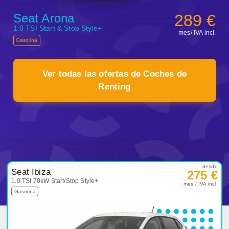
Seat Arona
289 €
1.0 TSI Start & Stop Style+
mes/ IVA incl.
Gasolina
Ver todas las ofertas de Coches de
Renting
Filtrar por
Tipo
Filtrar por
Kilometraje
desde
Seat Ibiza
275 €
1.0 TSI 70kW Start/Stop Style+
mes / IVA incl.
Gasolina
Filtrar por
Meses