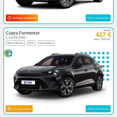
Entrega inmediata
Oferta destacada
desde
Cupra Formentor
427 €
1.5 eTSI DSG
mes / IVA incl.
Micro-Híbrido
ECO
Automático
Entrega rápida
Oferta destacada