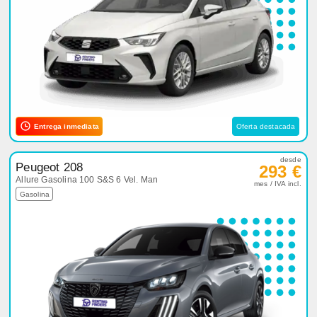
Entrega inmediata
Oferta destacada
desde
Peugeot 208
293 €
Allure Gasolina 100 S&S 6 Vel. Man
mes / IVA incl.
Gasolina