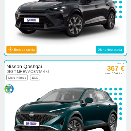
Entrega rápida
Oferta destacada
desde
Nissan Qashqai
367 €
DIG-T MHEV ACENTA 4×2
mes / IVA incl.
Micro-Híbrido
ECO