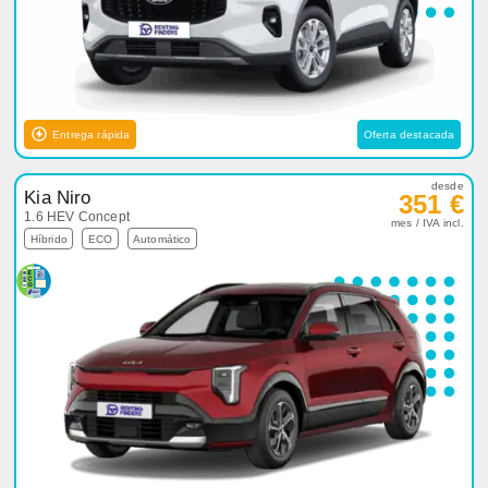
Entrega rápida
Oferta destacada
desde
Kia Niro
351 €
1.6 HEV Concept
mes / IVA incl.
Híbrido
ECO
Automático