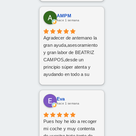
decido dar el paso, volveré
a ponerme en sus manos
AMPM
sin dudarlo. Da gusto
hace 1 semana
encontrar profesionales tan
atentas, profesionales y
Agradecer de antemano la
cercanas. ¡Muchísimas
gran ayuda,asesoramiento
gracias por todo!
y gran labor de BEATRIZ
CAMPOS,desde un
principio súper atenta y
ayudando en todo a su
disposición,muy
recomendable,grandes
profesionales
Eva
hace 1 semana
Pues hoy he ido a recoger
mi coche y muy contenta
de vuestro trato tanto de