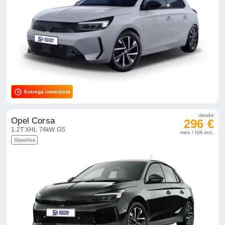
Entrega inmediata
desde
Opel Corsa
296 €
1.2T XHL 74kW GS
mes / IVA incl.
Gasolina