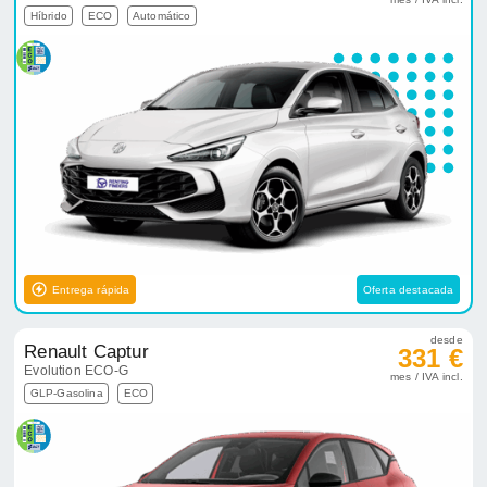
Híbrido
ECO
Automático
Entrega rápida
Oferta destacada
desde
Renault Captur
331 €
Evolution ECO-G
mes / IVA incl.
GLP-Gasolina
ECO