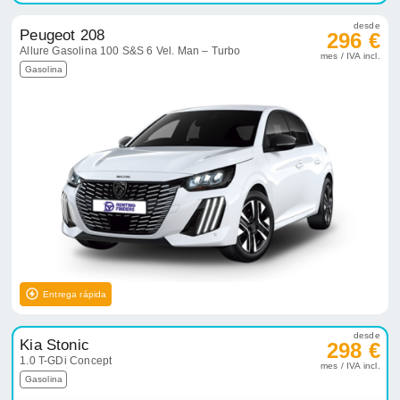
desde
Peugeot 208
296 €
Allure Gasolina 100 S&S 6 Vel. Man – Turbo
mes / IVA incl.
Gasolina
Entrega rápida
desde
Kia Stonic
298 €
1.0 T-GDi Concept
mes / IVA incl.
Gasolina