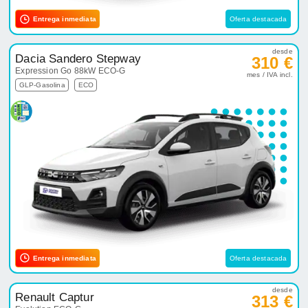
Entrega inmediata
Oferta destacada
desde
Dacia Sandero Stepway
310 €
Expression Go 88kW ECO-G
mes / IVA incl.
GLP-Gasolina
ECO
Entrega inmediata
Oferta destacada
desde
Renault Captur
313 €