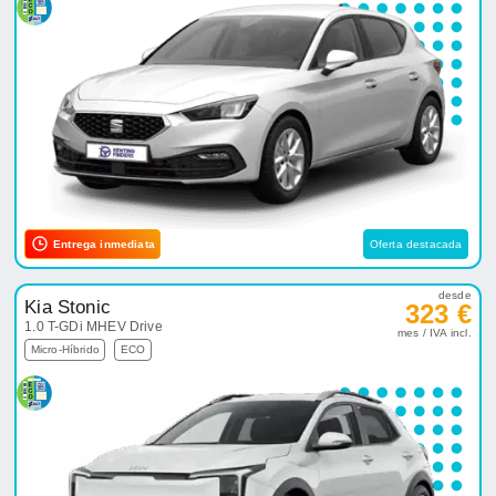
Entrega inmediata
Oferta destacada
desde
Kia Stonic
323 €
1.0 T-GDi MHEV Drive
mes / IVA incl.
Micro-Híbrido
ECO