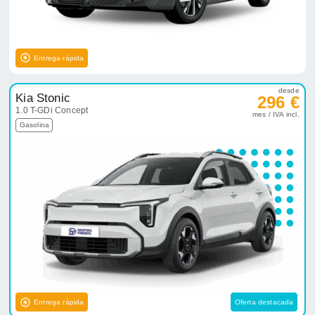
Entrega rápida
desde
Kia Stonic
296 €
1.0 T-GDi Concept
mes / IVA incl.
Gasolina
Entrega rápida
Oferta destacada