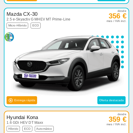
desde
Mazda CX-30
356 €
2.5 e-Skyactiv G MHEV MT Prime-Line
mes / IVA incl.
Micro-Híbrido
ECO
Entrega rápida
Oferta destacada
desde
Hyundai Kona
359 €
1.6 GDi HEV DT Maxx
mes / IVA incl.
Híbrido
ECO
Automático