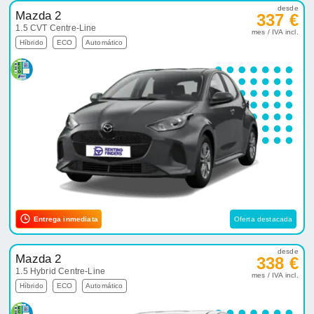
desde
Mazda 2
337 €
1.5 CVT Centre-Line
mes / IVA incl.
Híbrido
ECO
Automático
Entrega inmediata
Oferta destacada
desde
Mazda 2
338 €
1.5 Hybrid Centre-Line
mes / IVA incl.
Híbrido
ECO
Automático