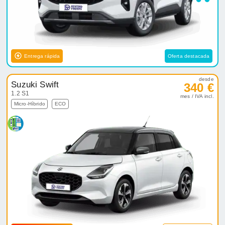
Entrega rápida
Oferta destacada
desde
Suzuki Swift
340 €
1.2 S1
mes / IVA incl.
Micro-Híbrido
ECO