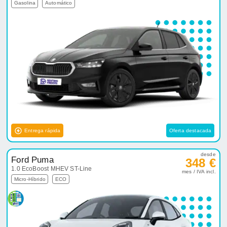
Gasolina
Automático
Entrega rápida
Oferta destacada
desde
Ford Puma
348 €
1.0 EcoBoost MHEV ST-Line
mes / IVA incl.
Micro-Híbrido
ECO