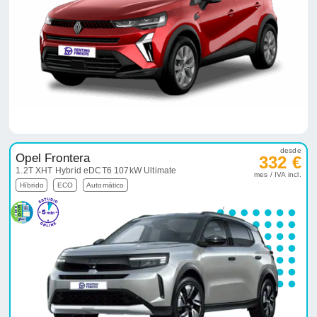
desde
Opel Frontera
332 €
1.2T XHT Hybrid eDCT6 107kW Ultimate
mes / IVA incl.
Híbrido
ECO
Automático