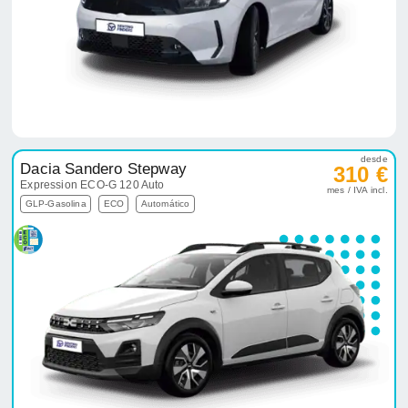
desde
Dacia Sandero Stepway
310 €
Expression ECO-G 120 Auto
mes / IVA incl.
GLP-Gasolina
ECO
Automático