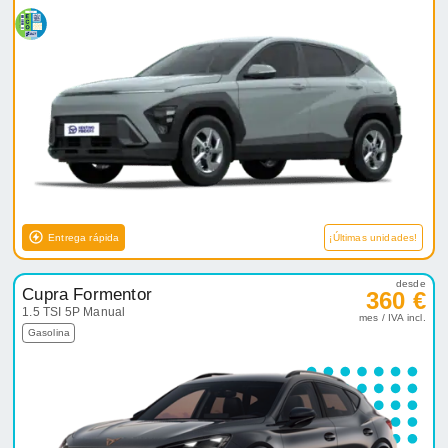
Entrega rápida
¡Últimas unidades!
desde
Cupra Formentor
360 €
1.5 TSI 5P Manual
mes / IVA incl.
Gasolina