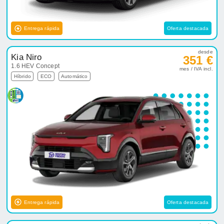
Entrega rápida
Oferta destacada
desde
Kia Niro
351 €
1.6 HEV Concept
mes / IVA incl.
Híbrido
ECO
Automático
Entrega rápida
Oferta destacada