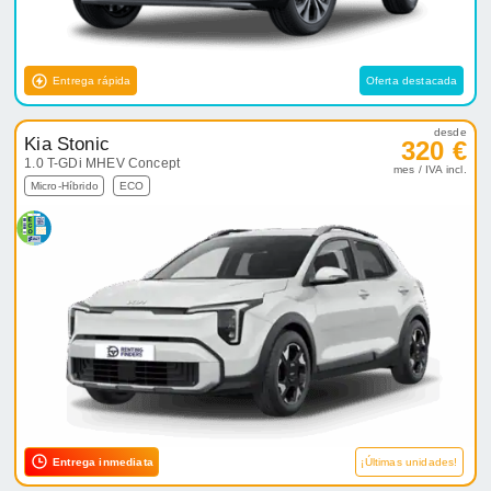
Entrega rápida
Oferta destacada
desde
Kia Stonic
320 €
1.0 T-GDi MHEV Concept
mes / IVA incl.
Micro-Híbrido
ECO
Entrega inmediata
¡Últimas unidades!