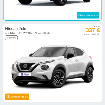
Oferta destacada
desde
Nissan Juke
337 €
1.0 DIG-T 84 kW 6M/T N-Connecta
mes / IVA incl.
Gasolina
Entrega rápida