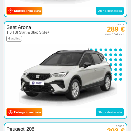
Entrega inmediata
Oferta destacada
desde
Seat Arona
289 €
1.0 TSI Start & Stop Style+
mes / IVA incl.
Gasolina
Entrega inmediata
Oferta destacada
desde
Peugeot 208
293 €