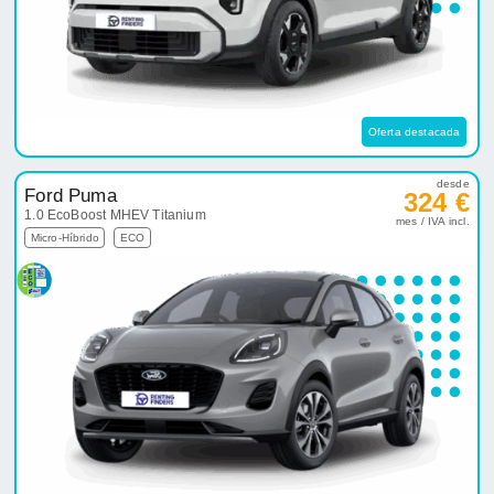
Oferta destacada
desde
Ford Puma
324 €
1.0 EcoBoost MHEV Titanium
mes / IVA incl.
Micro-Híbrido
ECO