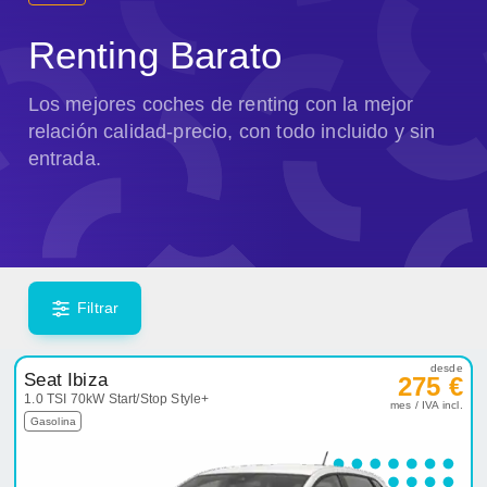
Renting Barato
Los mejores coches de renting con la mejor
relación calidad-precio, con todo incluido y sin
entrada.
Filtrar
desde
Seat Ibiza
275 €
1.0 TSI 70kW Start/Stop Style+
mes / IVA incl.
Gasolina