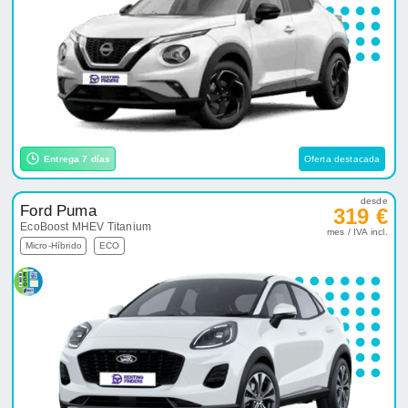
Entrega 7 días
Oferta destacada
desde
Ford Puma
319 €
EcoBoost MHEV Titanium
mes / IVA incl.
Micro-Híbrido
ECO