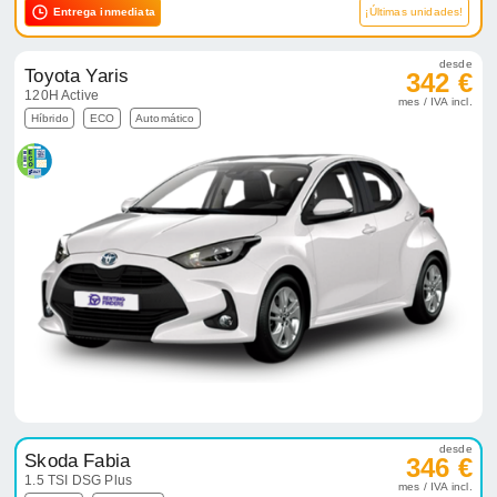
Entrega inmediata
¡Últimas unidades!
desde
Toyota Yaris
342 €
120H Active
mes / IVA incl.
Híbrido
ECO
Automático
desde
Skoda Fabia
346 €
1.5 TSI DSG Plus
mes / IVA incl.