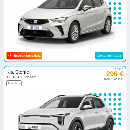
Entrega inmediata
Oferta destacada
desde
Kia Stonic
296 €
1.0 T-GDi Concept
mes / IVA incl.
Gasolina