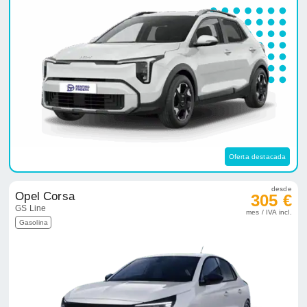
Oferta destacada
desde
Opel Corsa
305 €
GS Line
mes / IVA incl.
Gasolina