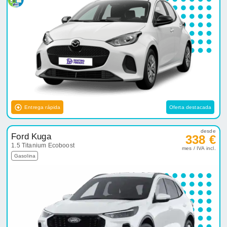
Entrega rápida
Oferta destacada
desde
Ford Kuga
338 €
1.5 Titanium Ecoboost
mes / IVA incl.
Gasolina