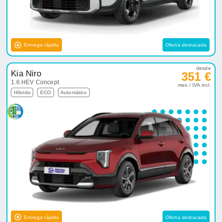
Entrega rápida
Oferta destacada
desde
Kia Niro
351 €
1.6 HEV Concept
mes / IVA incl.
Híbrido
ECO
Automático
Entrega rápida
Oferta destacada