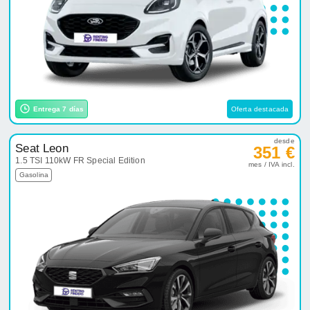
Entrega 7 días
Oferta destacada
desde
Seat Leon
351 €
1.5 TSI 110kW FR Special Edition
mes / IVA incl.
Gasolina