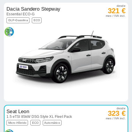
desde
Dacia Sandero Stepway
321 €
Essential ECO-G
mes / IVA incl.
GLP-Gasolina
ECO
desde
Seat Leon
323 €
1.5 eTSI 85kW DSG Style XL Fleet Pack
mes / IVA incl.
Micro-Híbrido
ECO
Automático