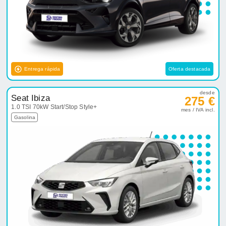
Entrega rápida
Oferta destacada
desde
Seat Ibiza
275 €
1.0 TSI 70kW Start/Stop Style+
mes / IVA incl.
Gasolina