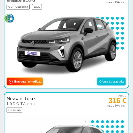
Evolution ECO-G
mes / IVA incl.
GLP-Gasolina
ECO
Entrega inmediata
Oferta destacada
desde
Nissan Juke
316 €
1.0 DIG-T Acenta
mes / IVA incl.
Gasolina