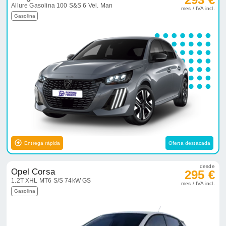
Allure Gasolina 100 S&S 6 Vel. Man
mes / IVA incl.
Gasolina
Entrega rápida
Oferta destacada
desde
Opel Corsa
295 €
1.2T XHL MT6 S/S 74kW GS
mes / IVA incl.
Gasolina