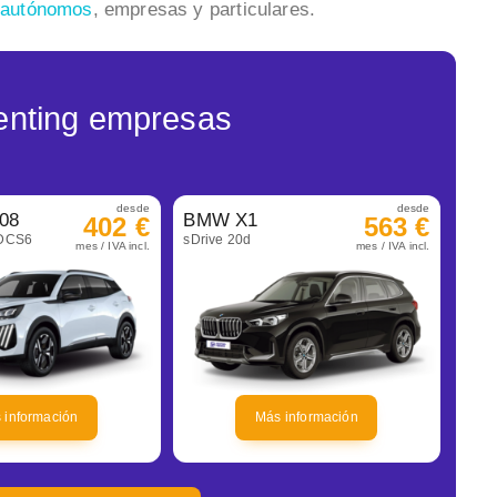
a autónomos
, empresas y particulares.
enting empresas
desde
desde
08
BMW X1
402 €
563 €
eDCS6
sDrive 20d
mes / IVA incl.
mes / IVA incl.
 información
Más información