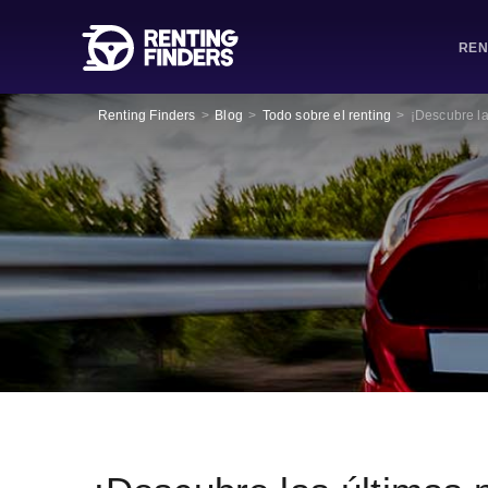
REN
Renting Finders
>
Blog
>
Todo sobre el renting
>
¡Descubre la