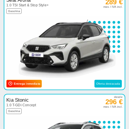
Seat Arona
289 €
1.0 TSI Start & Stop Style+
mes / IVA incl.
Gasolina
Entrega inmediata
Oferta destacada
desde
Kia Stonic
296 €
1.0 T-GDi Concept
mes / IVA incl.
Gasolina