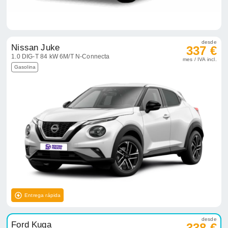
desde
Nissan Juke
337 €
1.0 DIG-T 84 kW 6M/T N-Connecta
mes / IVA incl.
Gasolina
Entrega rápida
desde
Ford Kuga
338 €