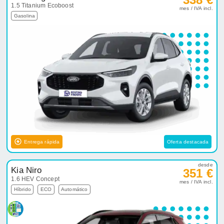
1.5 Titanium Ecoboost
mes / IVA incl.
Gasolina
Entrega rápida
Oferta destacada
desde
Kia Niro
351 €
1.6 HEV Concept
mes / IVA incl.
Híbrido
ECO
Automático