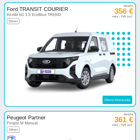
desde
Ford TRANSIT COURIER
356 €
Kombi N1 1.5 EcoBlue TREND
mes / IVA incl.
Diésel
Oferta destacada
desde
Peugeot Partner
361 €
Furgón M Manual
mes / IVA incl.
Diésel