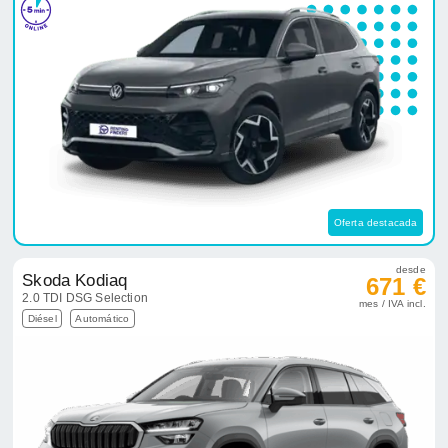
Oferta destacada
desde
Skoda Kodiaq
671 €
2.0 TDI DSG Selection
mes / IVA incl.
Diésel
Automático