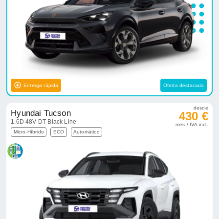
Entrega rápida
Oferta destacada
desde
Hyundai Tucson
430 €
1.6D 48V DT Black Line
mes / IVA incl.
Micro-Híbrido
ECO
Automático