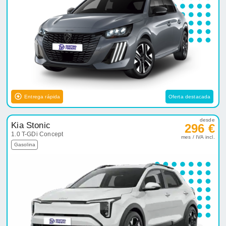
Entrega rápida
Oferta destacada
desde
Kia Stonic
296 €
1.0 T-GDi Concept
mes / IVA incl.
Gasolina