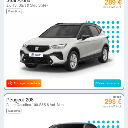
Seat Arona
289 €
1.0 TSI Start & Stop Style+
mes / IVA incl.
Gasolina
Entrega inmediata
Oferta destacada
desde
Peugeot 208
293 €
Allure Gasolina 100 S&S 6 Vel. Man
mes / IVA incl.
Gasolina