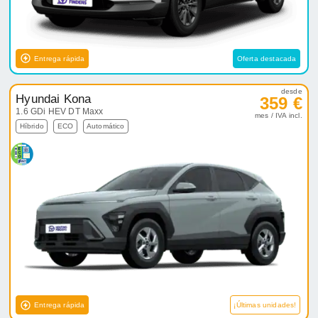
Entrega rápida
Oferta destacada
desde
Hyundai Kona
359 €
1.6 GDi HEV DT Maxx
mes / IVA incl.
Híbrido
ECO
Automático
Entrega rápida
¡Últimas unidades!