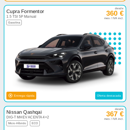
desde
Cupra Formentor
360 €
1.5 TSI 5P Manual
mes / IVA incl.
Gasolina
Entrega rápida
Oferta destacada
desde
Nissan Qashqai
367 €
DIG-T MHEV ACENTA 4×2
mes / IVA incl.
Micro-Híbrido
ECO