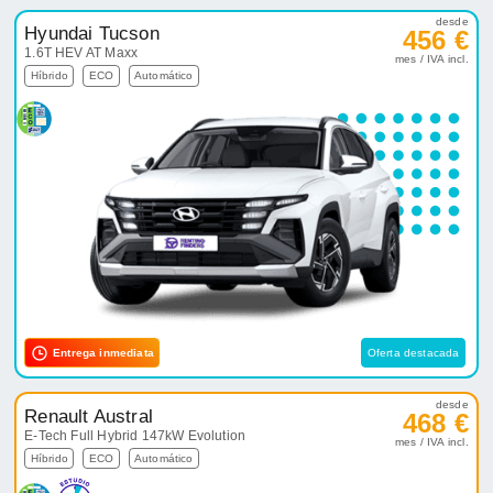
desde
Hyundai Tucson
456 €
1.6T HEV AT Maxx
mes / IVA incl.
Híbrido
ECO
Automático
Entrega inmediata
Oferta destacada
desde
Renault Austral
468 €
E-Tech Full Hybrid 147kW Evolution
mes / IVA incl.
Híbrido
ECO
Automático