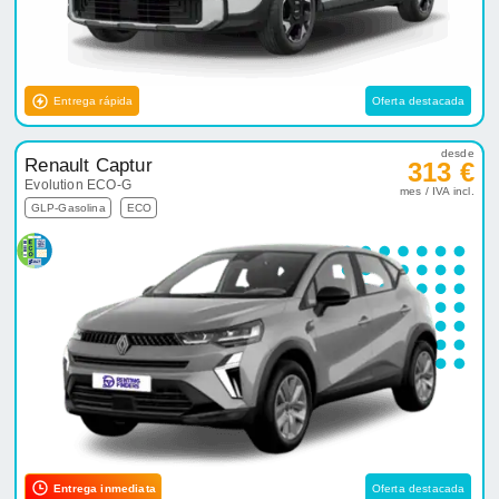
Entrega rápida
Oferta destacada
desde
Renault Captur
313 €
Evolution ECO-G
mes / IVA incl.
GLP-Gasolina
ECO
Entrega inmediata
Oferta destacada