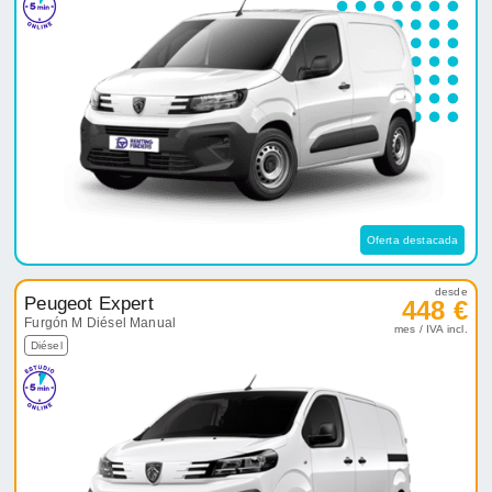
Oferta destacada
desde
Peugeot Expert
448 €
Furgón M Diésel Manual
mes / IVA incl.
Diésel