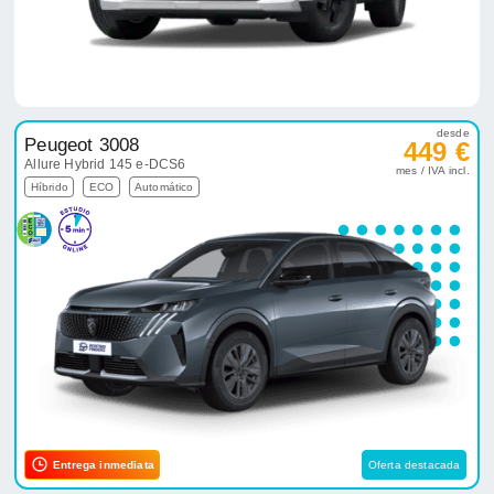
desde
Peugeot 3008
449 €
Allure Hybrid 145 e-DCS6
mes / IVA incl.
Híbrido
ECO
Automático
Entrega inmediata
Oferta destacada