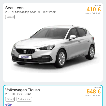
desde
Seat Leon
410 €
2.0 Tdi Start&Stop Style XL Fleet Pack
mes / IVA incl.
Diésel
desde
Volkswagen Tiguan
548 €
2.0 TDI DSG R-Line
mes / IVA incl.
Diésel
Automático