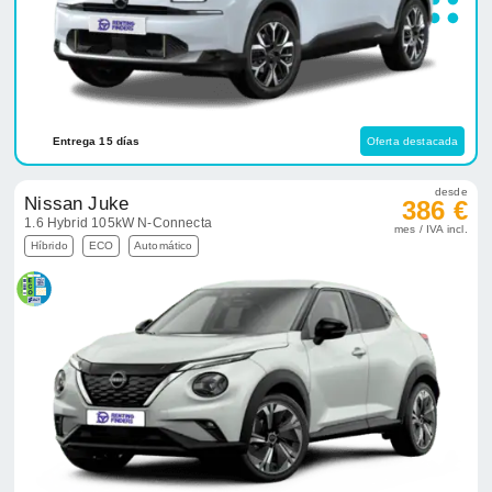
Entrega 15 días
Oferta destacada
desde
Nissan Juke
386 €
1.6 Hybrid 105kW N-Connecta
mes / IVA incl.
Híbrido
ECO
Automático