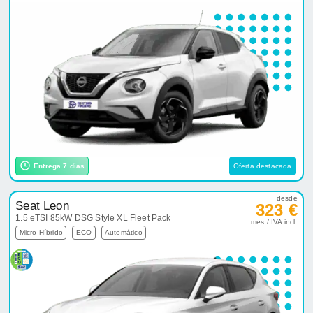
Entrega 7 días
Oferta destacada
desde
Seat Leon
323 €
1.5 eTSI 85kW DSG Style XL Fleet Pack
mes / IVA incl.
Micro-Híbrido
ECO
Automático