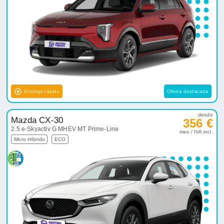
Entrega rápida
Oferta destacada
desde
Mazda CX-30
356 €
2.5 e-Skyactiv G MHEV MT Prime-Line
mes / IVA incl.
Micro-Híbrido
ECO