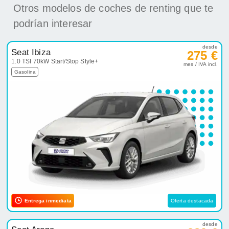
Otros modelos de coches de renting que te
podrían interesar
desde
Seat Ibiza
275 €
1.0 TSI 70kW Start/Stop Style+
mes / IVA incl.
Gasolina
Entrega inmediata
Oferta destacada
desde