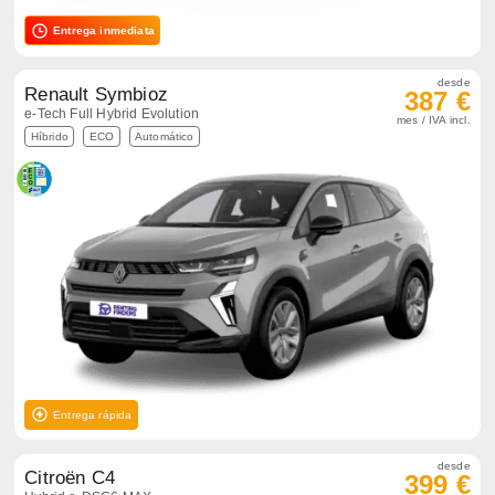
Entrega inmediata
desde
Renault Symbioz
387 €
e-Tech Full Hybrid Evolution
mes / IVA incl.
Híbrido
ECO
Automático
Entrega rápida
desde
Citroën C4
399 €