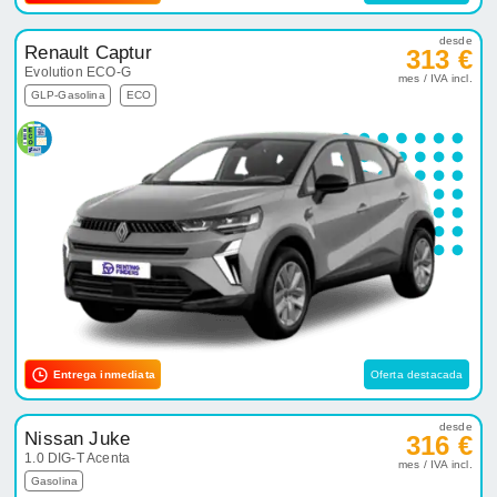
desde
Renault Captur
313 €
Evolution ECO-G
mes / IVA incl.
GLP-Gasolina
ECO
Entrega inmediata
Oferta destacada
desde
Nissan Juke
316 €
1.0 DIG-T Acenta
mes / IVA incl.
Gasolina