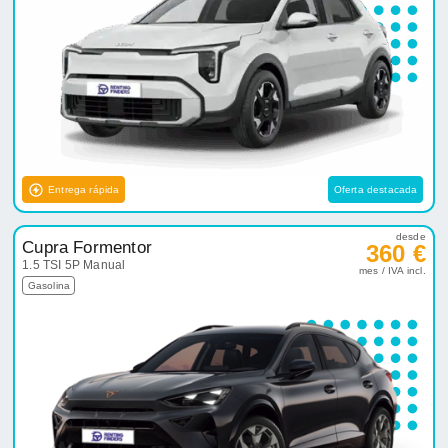
Entrega rápida
Oferta destacada
desde
Cupra Formentor
360 €
1.5 TSI 5P Manual
mes / IVA incl.
Gasolina