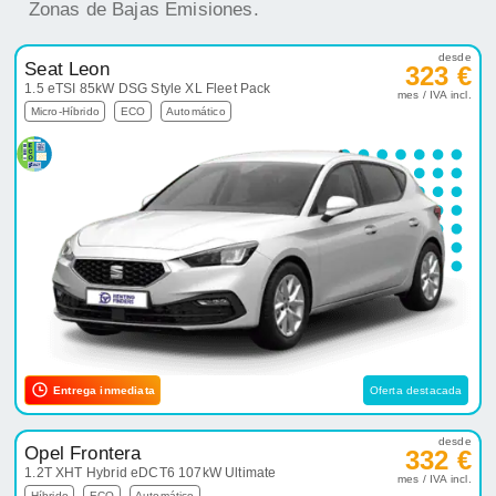
Zonas de Bajas Emisiones.
desde
Seat Leon
323 €
1.5 eTSI 85kW DSG Style XL Fleet Pack
mes / IVA incl.
Micro-Híbrido
ECO
Automático
Entrega inmediata
Oferta destacada
desde
Opel Frontera
332 €
1.2T XHT Hybrid eDCT6 107kW Ultimate
mes / IVA incl.
Híbrido
ECO
Automático