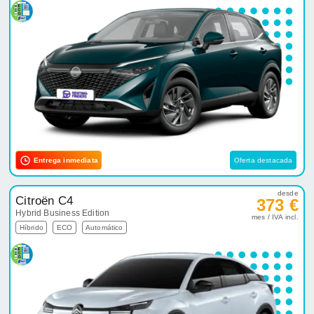
Entrega inmediata
Oferta destacada
desde
Citroën C4
373 €
Hybrid Business Edition
mes / IVA incl.
Híbrido
ECO
Automático