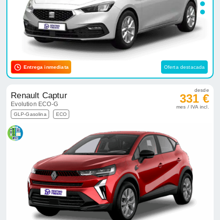
Entrega inmediata
Oferta destacada
desde
Renault Captur
331 €
Evolution ECO-G
mes / IVA incl.
GLP-Gasolina
ECO