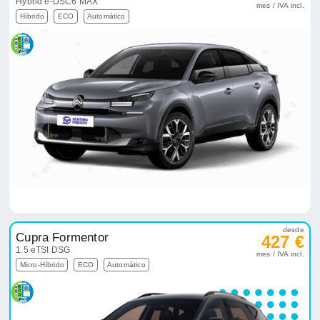
Hybrid e-DSC6 MAX
mes / IVA incl.
Híbrido
ECO
Automático
desde
Cupra Formentor
427 €
1.5 eTSI DSG
mes / IVA incl.
Micro-Híbrido
ECO
Automático