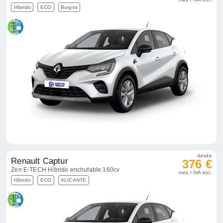
Híbrido
ECO
Burgos
desde
Renault Captur
376 €
Zen E-TECH Híbrido enchufable 160cv
mes / IVA incl.
Híbrido
ECO
ALICANTE