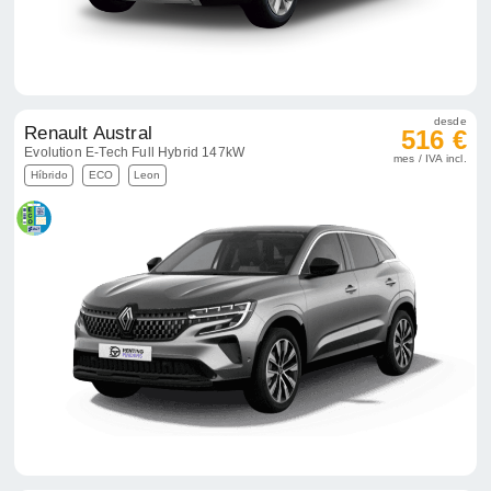
desde
Renault Austral
516 €
Evolution E-Tech Full Hybrid 147kW
mes / IVA incl.
Híbrido
ECO
Leon