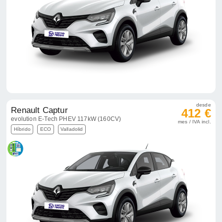
desde
Renault Captur
412 €
evolution E-Tech PHEV 117kW (160CV)
mes / IVA incl.
Híbrido
ECO
Valladolid