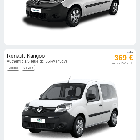
desde
Renault Kangoo
369 €
Authentic 1.5 blue dci 55kw (75cv)
mes / IVA incl.
Diesel
Sevilla