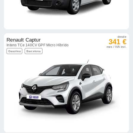
desde
Renault Captur
341 €
Intens TCe 140CV GPF Micro Híbrido
mes / IVA incl.
Gasolina
Barcelona