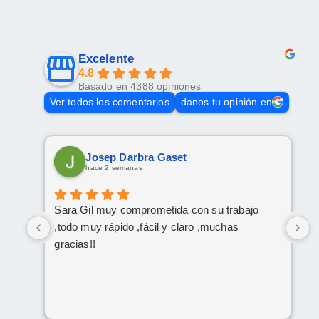
Excelente
4.8
Basado en 4388 opiniones
Ver todos los comentarios
danos tu opinión en
Josep Darbra Gaset
hace 2 semanas
Sara Gil muy comprometida con su trabajo
L
,todo muy rápido ,fácil y claro ,muchas
e
gracias!!
e
c