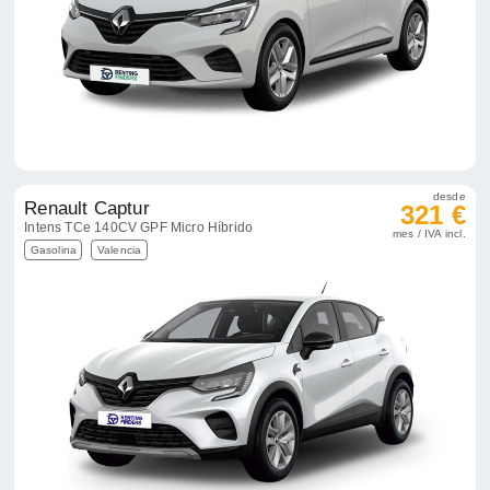
desde
Renault Captur
321 €
Intens TCe 140CV GPF Micro Híbrido
mes / IVA incl.
Gasolina
Valencia