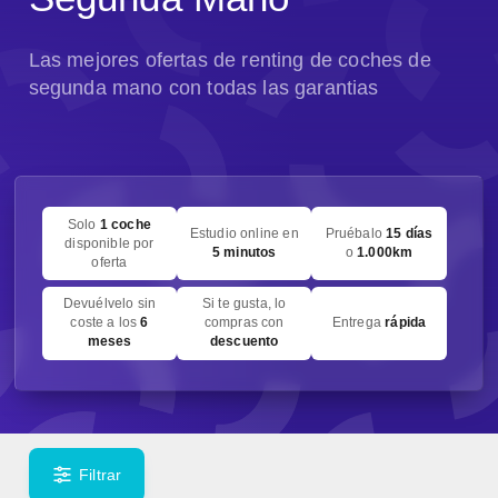
Las mejores ofertas de renting de coches de
segunda mano con todas las garantias
Solo
1 coche
Estudio online en
Pruébalo
15 días
disponible por
5 minutos
o
1.000km
oferta
Devuélvelo sin
Si te gusta, lo
coste a los
6
compras con
Entrega
rápida
meses
descuento
Filtrar