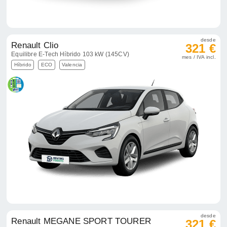
desde
Renault Clio
321 €
Equilibre E-Tech Híbrido 103 kW (145CV)
mes / IVA incl.
Híbrido
ECO
Valencia
desde
Renault MEGANE SPORT TOURER
321 €