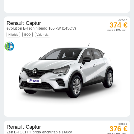
desde
Renault Captur
374 €
evolution E-Tech híbrido 105 kW (145CV)
mes / IVA incl.
Híbrido
ECO
Valencia
desde
Renault Captur
376 €
Zen E-TECH Híbrido enchufable 160cv
mes / IVA incl.