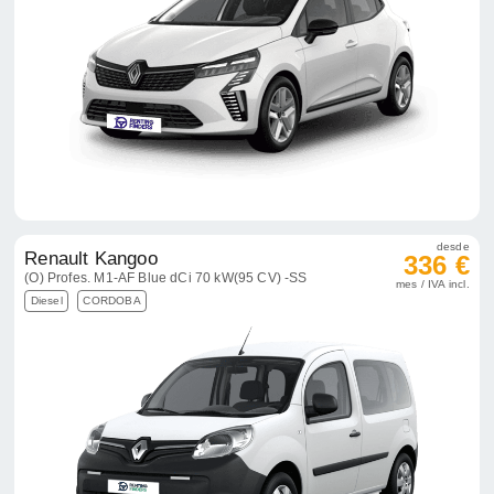
desde
Renault Kangoo
336 €
(O) Profes. M1-AF Blue dCi 70 kW(95 CV) -SS
mes / IVA incl.
Diesel
CORDOBA