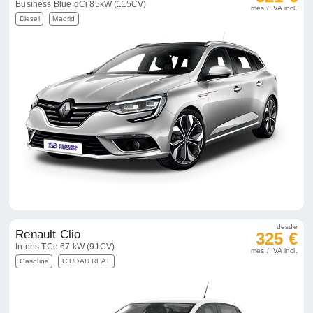
Business Blue dCi 85kW (115CV)
mes / IVA incl.
Diesel
Madrid
desde
Renault Clio
325 €
Intens TCe 67 kW (91CV)
mes / IVA incl.
Gasolina
CIUDAD REAL