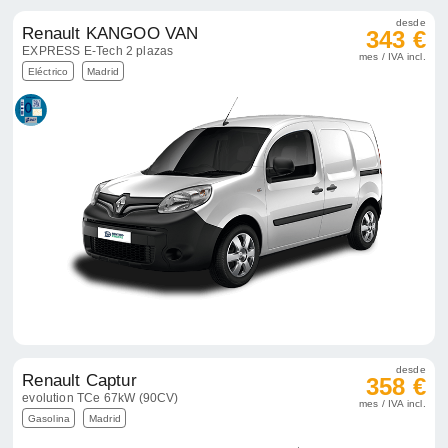
desde
Renault KANGOO VAN
343 €
EXPRESS E-Tech 2 plazas
mes / IVA incl.
Eléctrico
Madrid
desde
Renault Captur
358 €
evolution TCe 67kW (90CV)
mes / IVA incl.
Gasolina
Madrid