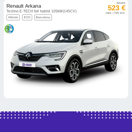
desde
Renault Arkana
523 €
Techno E-TECH full hybrid 105kW(145CV)
mes / IVA incl.
Híbrido
ECO
Barcelona