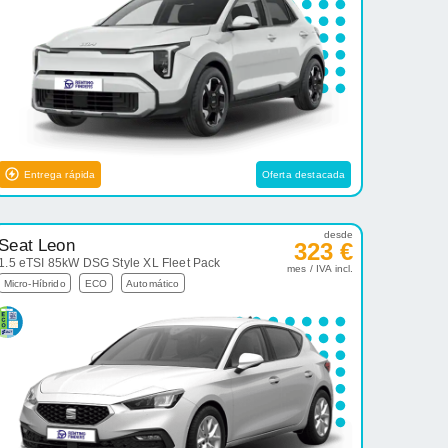
Entrega rápida
Oferta destacada
desde
Seat Leon
323 €
1.5 eTSI 85kW DSG Style XL Fleet Pack
mes / IVA incl.
Micro-Híbrido
ECO
Automático