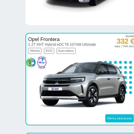
desd
Opel Frontera
332 
1.2T XHT Hybrid eDCT6 107kW Ultimate
mes / IVA incl
Híbrido
ECO
Automático
Oferta destacada