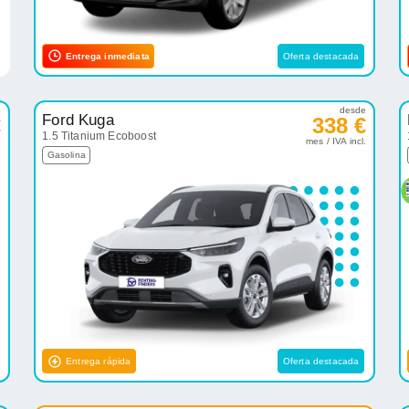
Entrega inmediata
Oferta destacada
e
desde
Ford Kuga
€
338 €
1.5 Titanium Ecoboost
.
mes / IVA incl.
Gasolina
Entrega rápida
Oferta destacada