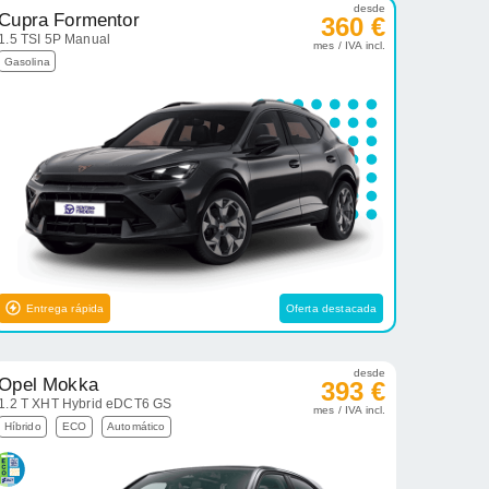
desde
Cupra Formentor
360 €
1.5 TSI 5P Manual
mes / IVA incl.
Gasolina
Entrega rápida
Oferta destacada
desde
Opel Mokka
393 €
1.2 T XHT Hybrid eDCT6 GS
mes / IVA incl.
Híbrido
ECO
Automático