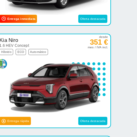
Entrega inmediata
Oferta destacada
desde
Kia Niro
351 €
1.6 HEV Concept
mes / IVA incl.
Híbrido
ECO
Automático
Entrega rápida
Oferta destacada