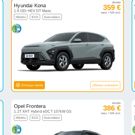
e
desde
Hyundai Kona
€
359 €
1.6 GDi HEV DT Maxx
.
mes / IVA incl.
Híbrido
ECO
Automático
Entrega rápida
¡Últimas unidades!
e
desde
Opel Frontera
€
386 €
1.2T XHT Hybrid eDCT 107kW GS
.
mes / IVA incl.
Híbrido
ECO
Automático