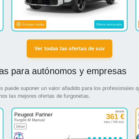
Entrega rápida
Oferta destacada
Ver todas las ofertas de suv
etas para autónomos y empresas
es puede suponer un valor añadido para los profesionales q
mos las mejores ofertas de furgonetas.
e
desde
Peugeot Partner
€
361 €
Furgón M Manual
.
mes / IVA incl.
Diésel