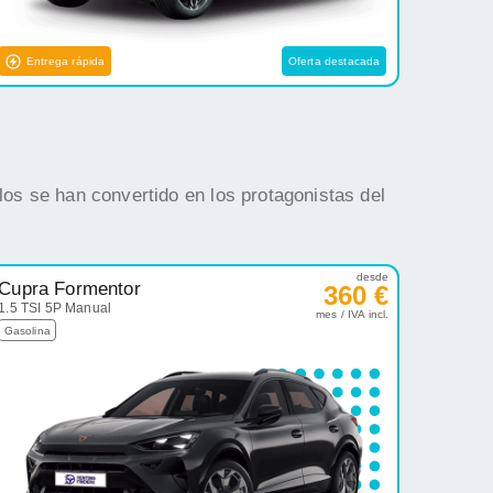
Entrega rápida
Oferta destacada
os se han convertido en los protagonistas del
desde
Cupra Formentor
360 €
1.5 TSI 5P Manual
mes / IVA incl.
Gasolina