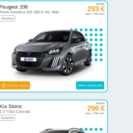
desde
Peugeot 208
293 €
Allure Gasolina 100 S&S 6 Vel. Man
mes / IVA incl.
Gasolina
Entrega rápida
Oferta destacada
desde
Kia Stonic
296 €
1.0 T-GDi Concept
mes / IVA incl.
Gasolina