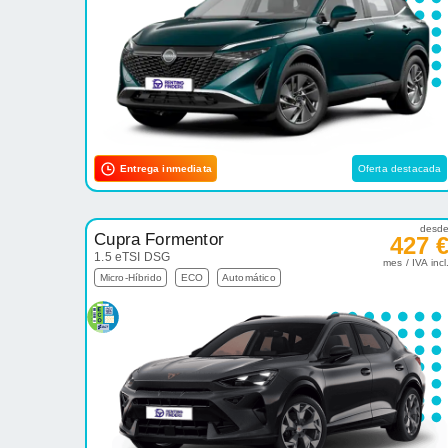
Entrega inmediata
Oferta destacada
desd
Cupra Formentor
427 
1.5 eTSI DSG
mes / IVA incl
Micro-Híbrido
ECO
Automático