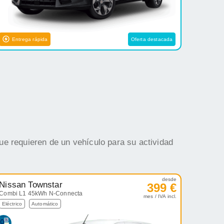
Entrega rápida
Oferta destacada
ue requieren de un vehículo para su actividad
desde
Nissan Townstar
399 €
Combi L1 45kWh N-Connecta
mes / IVA incl.
Eléctrico
Automático