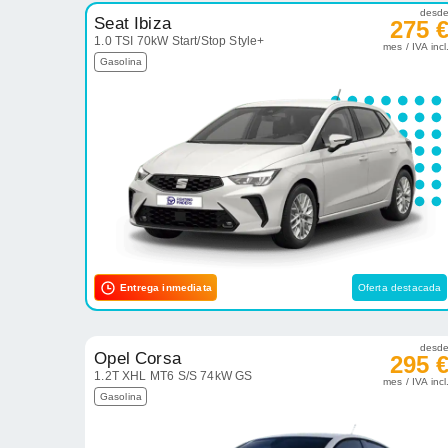
desd
Seat Ibiza
275 
1.0 TSI 70kW Start/Stop Style+
mes / IVA incl
Gasolina
Entrega inmediata
Oferta destacada
desd
Opel Corsa
295 
1.2T XHL MT6 S/S 74kW GS
mes / IVA incl
Gasolina