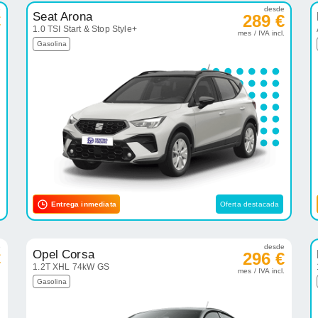
e
desde
Seat Arona
€
289 €
1.0 TSI Start & Stop Style+
.
mes / IVA incl.
Gasolina
Entrega inmediata
Oferta destacada
e
desde
Opel Corsa
€
296 €
1.2T XHL 74kW GS
.
mes / IVA incl.
Gasolina