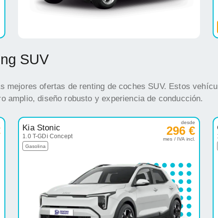
ting SUV
s mejores ofertas de renting de coches SUV. Estos vehícul
o amplio, diseño robusto y experiencia de conducción.
e
desde
Kia Stonic
€
296 €
1.0 T-GDi Concept
.
mes / IVA incl.
Gasolina