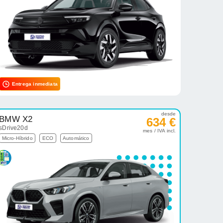
Entrega inmediata
desde
BMW X2
634 €
sDrive20d
mes / IVA incl.
Micro-Híbrido
ECO
Automático