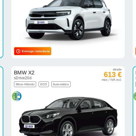
Entrega inmediata
e
desde
BMW X2
€
613 €
sDrive20d
.
mes / IVA incl.
Micro-Híbrido
ECO
Automático