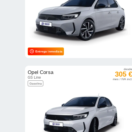
Entrega inmediata
desd
Opel Corsa
305 
GS Line
mes / IVA incl
Gasolina