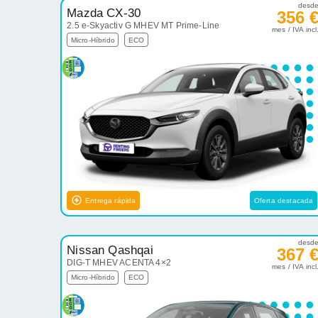
desd
Mazda CX-30
356 
2.5 e-Skyactiv G MHEV MT Prime-Line
mes / IVA incl
Micro-Híbrido
ECO
Entrega rápida
Oferta destacada
desd
Nissan Qashqai
367 
DIG-T MHEV ACENTA 4×2
mes / IVA incl
Micro-Híbrido
ECO