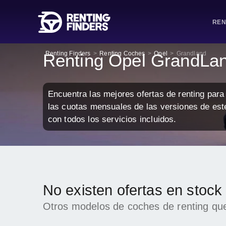
REN
Renting Finders
>
Renting Coches
>
Opel
>
Grandland
Renting Opel GrandLa
Encuentra las mejores ofertas de renting par
las cuotas mensuales de las versiones de est
con todos los servicios incluidos.
No existen ofertas en stoc
Otros modelos de coches de renting que