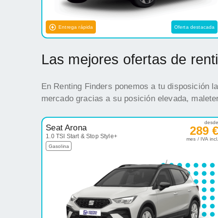
Entrega rápida
Oferta destacada
Las mejores ofertas de ren
En Renting Finders ponemos a tu disposición la
mercado gracias a su posición elevada, maleter
desd
Seat Arona
289 
1.0 TSI Start & Stop Style+
mes / IVA incl
Gasolina