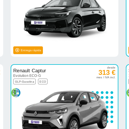
Entrega rápida
e
desde
Renault Captur
€
313 €
Evolution ECO-G
.
mes / IVA incl.
GLP-Gasolina
ECO