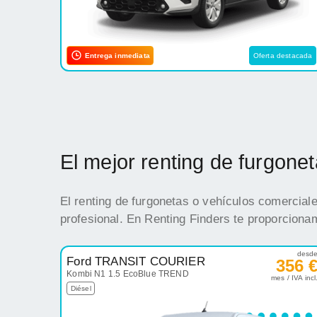
Entrega inmediata
Oferta destacada
El mejor renting de furgon
El renting de furgonetas o vehículos comercial
profesional. En Renting Finders te proporciona
desd
Ford TRANSIT COURIER
356 
Kombi N1 1.5 EcoBlue TREND
mes / IVA incl
Diésel