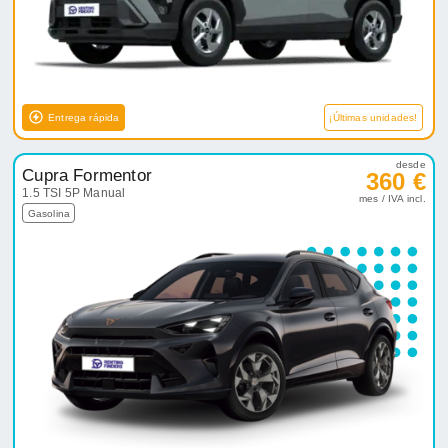
Entrega rápida
¡Últimas unidades!
desde
Cupra Formentor
360 €
1.5 TSI 5P Manual
mes / IVA incl.
Gasolina