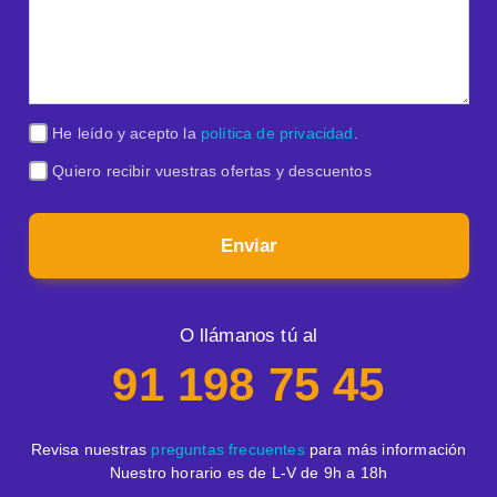
He leído y acepto la
política de privacidad
.
Quiero recibir vuestras ofertas y descuentos
Enviar
O llámanos tú al
91 198 75 45
Revisa nuestras
preguntas frecuentes
para más información
Nuestro horario es de L-V de 9h a 18h