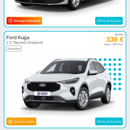
Entrega inmediata
Oferta destacada
desde
Ford Kuga
338 €
1.5 Titanium Ecoboost
mes / IVA incl.
Gasolina
Entrega rápida
Oferta destacada