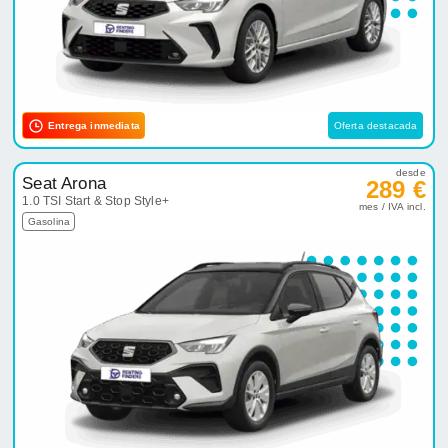
Entrega inmediata
Oferta destacada
desde
Seat Arona
289 €
1.0 TSI Start & Stop Style+
mes / IVA incl.
Gasolina