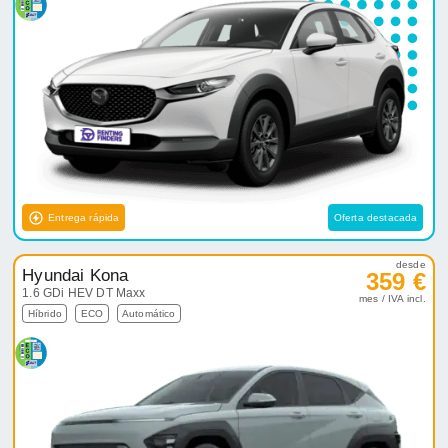
Entrega rápida
Oferta destacada
desde
Hyundai Kona
359 €
1.6 GDi HEV DT Maxx
mes / IVA incl.
Híbrido
ECO
Automático