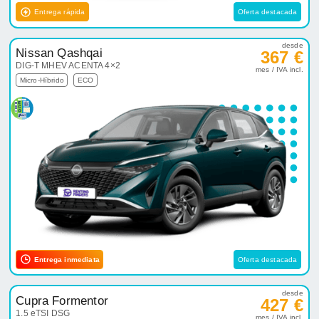
Entrega rápida
Oferta destacada
desde
Nissan Qashqai
367 €
DIG-T MHEV ACENTA 4×2
mes / IVA incl.
Micro-Híbrido
ECO
Entrega inmediata
Oferta destacada
desde
Cupra Formentor
427 €
1.5 eTSI DSG
mes / IVA incl.