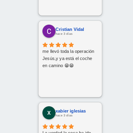
Cristian Vidal
hace 3 días
me llevó toda la operación
Jesús,y ya está el coche
en camino 😁😁
xabier iglesias
hace 3 días
La verdad la cosa ha ido