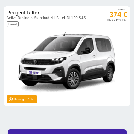
desde
Peugeot Rifter
374 €
Active Business Standard N1 BlueHDi 100 S&S
mes / IVA incl.
Diésel
Entrega rápida