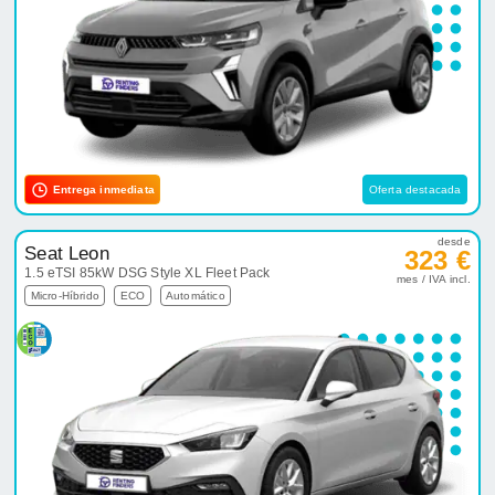
Entrega inmediata
Oferta destacada
desde
Seat Leon
323 €
1.5 eTSI 85kW DSG Style XL Fleet Pack
mes / IVA incl.
Micro-Híbrido
ECO
Automático