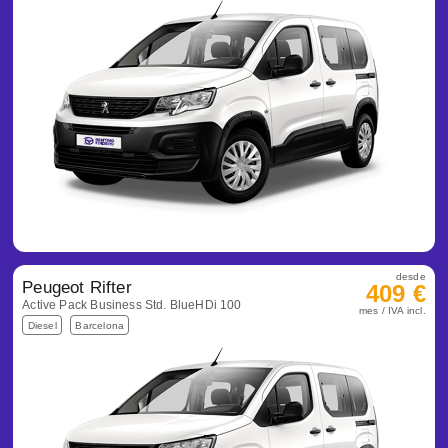
desde
Peugeot Rifter
409 €
Active Pack Business Std. BlueHDi 100
mes / IVA incl.
Diesel
Barcelona