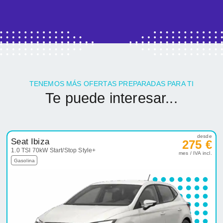
TENEMOS MÁS OFERTAS PREPARADAS PARA TI
Te puede interesar...
desde
Seat Ibiza
275 €
1.0 TSI 70kW Start/Stop Style+
mes / IVA incl.
Gasolina