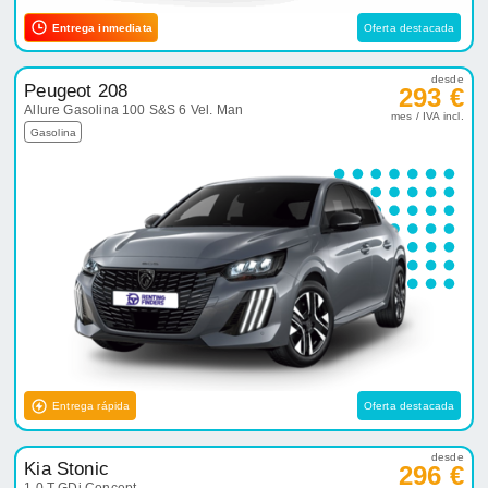
Entrega inmediata
Oferta destacada
desde
Peugeot 208
293 €
Allure Gasolina 100 S&S 6 Vel. Man
mes / IVA incl.
Gasolina
Entrega rápida
Oferta destacada
desde
Kia Stonic
296 €