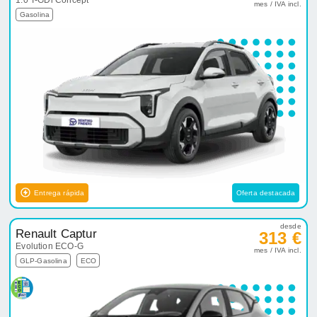
1.0 T-GDi Concept
mes / IVA incl.
Gasolina
Entrega rápida
Oferta destacada
desde
Renault Captur
313 €
Evolution ECO-G
mes / IVA incl.
GLP-Gasolina
ECO