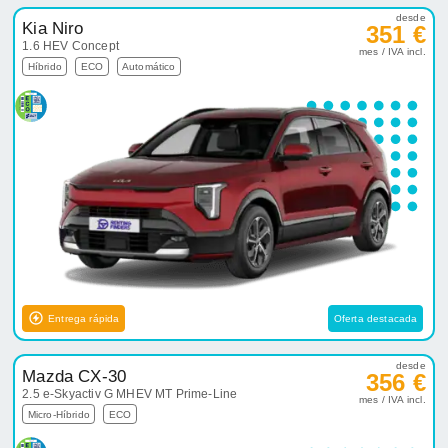
desde
Kia Niro
351 €
1.6 HEV Concept
mes / IVA incl.
Híbrido
ECO
Automático
Entrega rápida
Oferta destacada
desde
Mazda CX-30
356 €
2.5 e-Skyactiv G MHEV MT Prime-Line
mes / IVA incl.
Micro-Híbrido
ECO