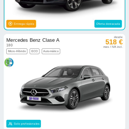
Entrega rápida
Oferta destacada
desde
Mercedes Benz Clase A
518 €
180
mes / IVA incl.
Micro-Híbrido
ECO
Automático
Solo profesionales