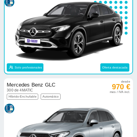
Solo profesionales
Oferta destacada
desde
Mercedes Benz GLC
970 €
300 de 4MATIC
mes / IVA incl.
Híbrido-Enchufable
Automático