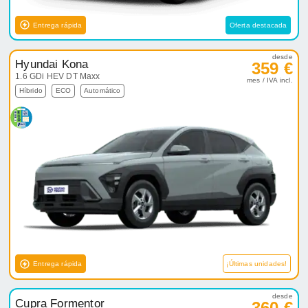
Entrega rápida
Oferta destacada
desde
Hyundai Kona
359 €
1.6 GDi HEV DT Maxx
mes / IVA incl.
Híbrido
ECO
Automático
Entrega rápida
¡Últimas unidades!
desde
Cupra Formentor
360 €