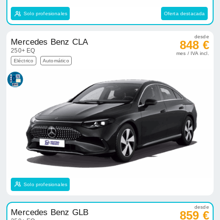
Solo profesionales
Oferta destacada
desde
Mercedes Benz CLA
848 €
250+ EQ
mes / IVA incl.
Eléctrico
Automático
Solo profesionales
desde
Mercedes Benz GLB
859 €