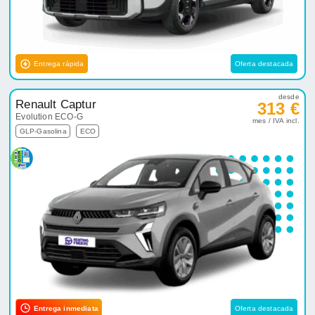
Entrega rápida
Oferta destacada
desde
Renault Captur
313 €
Evolution ECO-G
mes / IVA incl.
GLP-Gasolina
ECO
Entrega inmediata
Oferta destacada