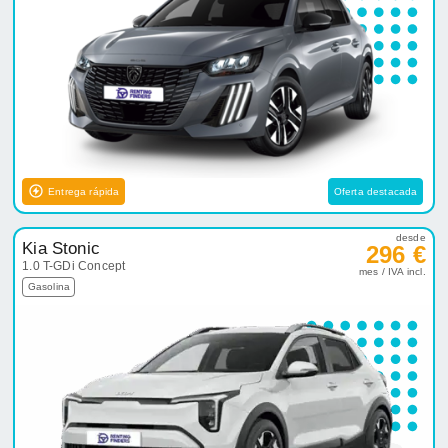
Entrega rápida
Oferta destacada
desde
Kia Stonic
296 €
1.0 T-GDi Concept
mes / IVA incl.
Gasolina