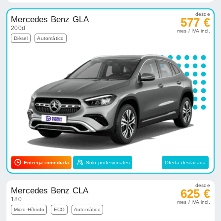
desde
Mercedes Benz GLA
577 €
200d
mes / IVA incl.
Diésel
Automático
Entrega inmediata
Solo profesionales
Oferta destacada
desde
Mercedes Benz CLA
625 €
180
mes / IVA incl.
Micro-Híbrido
ECO
Automático