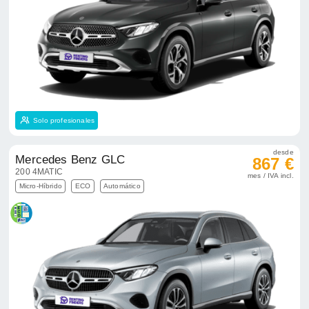
Solo profesionales
desde
Mercedes Benz GLC
867 €
200 4MATIC
mes / IVA incl.
Micro-Híbrido
ECO
Automático