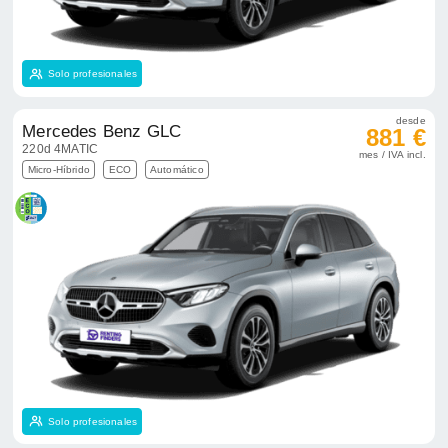
Solo profesionales
desde
Mercedes Benz GLC
881 €
220d 4MATIC
mes / IVA incl.
Micro-Híbrido
ECO
Automático
Solo profesionales