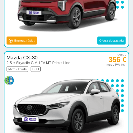
Entrega rápida
Oferta destacada
desde
Mazda CX-30
356 €
2.5 e-Skyactiv G MHEV MT Prime-Line
mes / IVA incl.
Micro-Híbrido
ECO