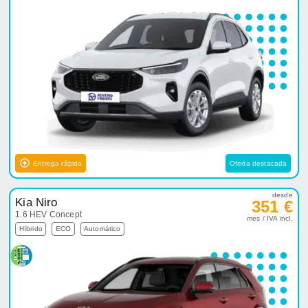
Entrega rápida
Oferta destacada
desde
Kia Niro
351 €
1.6 HEV Concept
mes / IVA incl.
Híbrido
ECO
Automático