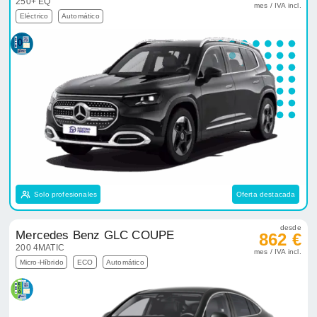
250+ EQ
mes / IVA incl.
Eléctrico
Automático
Solo profesionales
Oferta destacada
desde
Mercedes Benz GLC COUPE
862 €
200 4MATIC
mes / IVA incl.
Micro-Híbrido
ECO
Automático