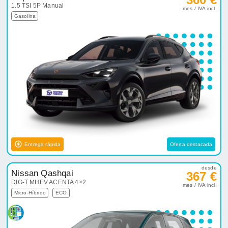
1.5 TSI 5P Manual
mes / IVA incl.
Gasolina
Entrega rápida
Oferta destacada
desde
Nissan Qashqai
367 €
DIG-T MHEV ACENTA 4×2
mes / IVA incl.
Micro-Híbrido
ECO