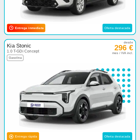
Entrega inmediata
Oferta destacada
desde
Kia Stonic
296 €
1.0 T-GDi Concept
mes / IVA incl.
Gasolina
Entrega rápida
Oferta destacada