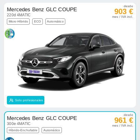
desde
Mercedes Benz GLC COUPE
903 €
220d 4MATIC
mes / IVA incl.
Micro-Híbrido
ECO
Automático
Solo profesionales
desde
Mercedes Benz GLC COUPE
961 €
300e 4MATIC
mes / IVA incl.
Híbrido-Enchufable
Automático