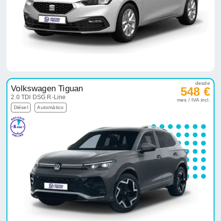
desde
Volkswagen Tiguan
548 €
2.0 TDI DSG R-Line
mes / IVA incl.
Diésel
Automático