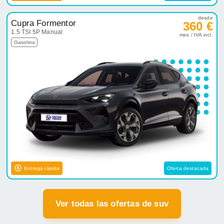
desde
Cupra Formentor
360 €
1.5 TSI 5P Manual
mes / IVA incl.
Gasolina
Entrega rápida
Oferta destacada
Ver todas las ofertas de suv