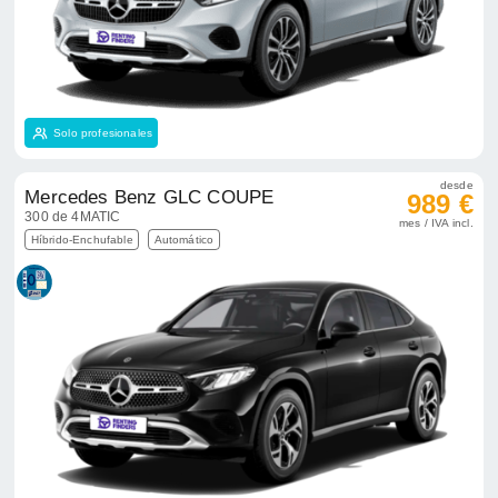
Solo profesionales
desde
Mercedes Benz GLC COUPE
989 €
300 de 4MATIC
mes / IVA incl.
Híbrido-Enchufable
Automático