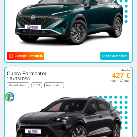
Entrega inmediata
Oferta destacada
desde
Cupra Formentor
427 €
1.5 eTSI DSG
mes / IVA incl.
Micro-Híbrido
ECO
Automático