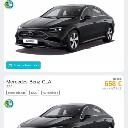
Solo profesionales
desde
Mercedes Benz CLA
658 €
220
mes / IVA incl.
Micro-Híbrido
ECO
Automático