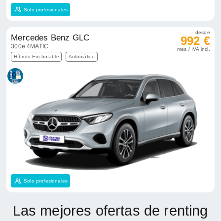
Solo profesionales
desde
Mercedes Benz GLC
992 €
300e 4MATIC
mes / IVA incl.
Híbrido-Enchufable
Automático
Solo profesionales
Las mejores ofertas de renting