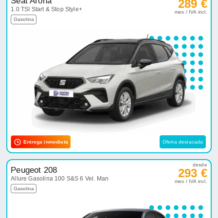
Seat Arona
289 €
1.0 TSI Start & Stop Style+
mes / IVA incl.
Gasolina
Entrega inmediata
Oferta destacada
desde
Peugeot 208
293 €
Allure Gasolina 100 S&S 6 Vel. Man
mes / IVA incl.
Gasolina