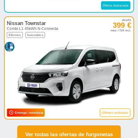
Oferta destacada
desde
Nissan Townstar
399 €
Combi L1 45kWh N-Connecta
mes / IVA incl.
Eléctrico
Automático
Entrega inmediata
¡Últimas unidades!
Ver todas las ofertas de furgonetas