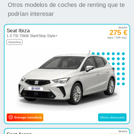
Otros modelos de coches de renting que te
podrían interesar
desde
Seat Ibiza
275 €
1.0 TSI 70kW Start/Stop Style+
mes / IVA incl.
Gasolina
Entrega inmediata
Oferta destacada
desde