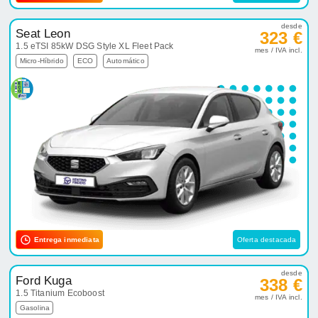
desde
Seat Leon
323 €
1.5 eTSI 85kW DSG Style XL Fleet Pack
mes / IVA incl.
Micro-Híbrido
ECO
Automático
Entrega inmediata
Oferta destacada
desde
Ford Kuga
338 €
1.5 Titanium Ecoboost
mes / IVA incl.
Gasolina