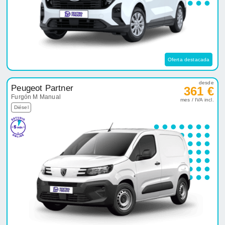
Oferta destacada
desde
Peugeot Partner
361 €
Furgón M Manual
mes / IVA incl.
Diésel