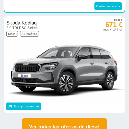
Oferta destacada
desde
Skoda Kodiaq
671 €
2.0 TDI DSG Selection
mes / IVA incl.
Diésel
Automático
Solo profesionales
Ver todas las ofertas de diesel