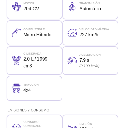
MOTOR
TRANSMISIÓN
204 CV
Automático
COMBUSTIBLE
VELOCIDAD MÁXIMA
Micro-Híbrido
227 km/h
CILINDRADA
ACELERACIÓN
2.0 L / 1999
7,9 s
cm3
(0-100 km/h)
TRACCIÓN
4x4
EMISIONES Y CONSUMO
CONSUMO
EMISIÓN
COMBINADO