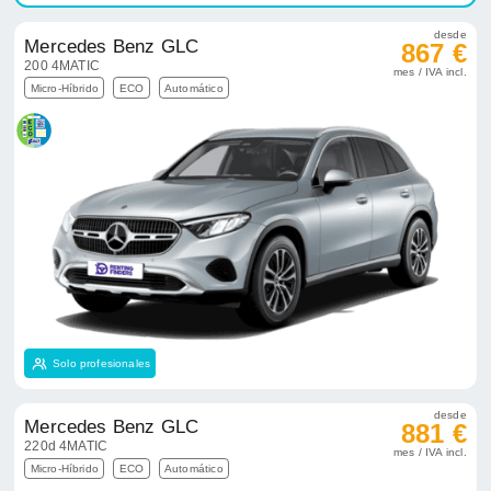
desde
Mercedes Benz GLC
867 €
200 4MATIC
mes / IVA incl.
Micro-Híbrido
ECO
Automático
Solo profesionales
desde
Mercedes Benz GLC
881 €
220d 4MATIC
mes / IVA incl.
Micro-Híbrido
ECO
Automático