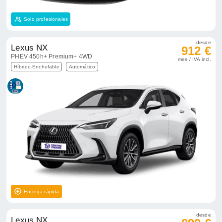
Solo profesionales
desde
Lexus NX
912 €
PHEV 450h+ Premium+ 4WD
mes / IVA incl.
Híbrido-Enchufable
Automático
Entrega rápida
desde
Lexus NX