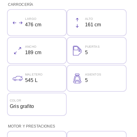
CARROCERÍA
LARGO
ALTO
476 cm
161 cm
ANCHO
PUERTAS
189 cm
5
MALETERO
ASIENTOS
545 L
5
COLOR
Gris grafito
MOTOR Y PRESTACIONES