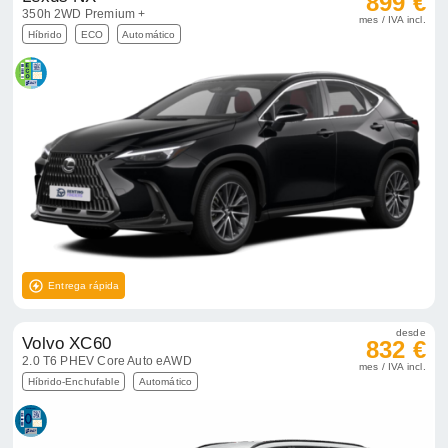
899 €
350h 2WD Premium +
mes / IVA incl.
Híbrido
ECO
Automático
Entrega rápida
desde
Volvo XC60
832 €
2.0 T6 PHEV Core Auto eAWD
mes / IVA incl.
Híbrido-Enchufable
Automático