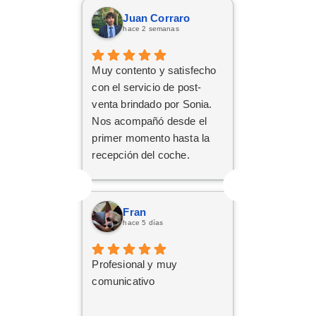
tenido una paciencia
Juan Corraro
increíble y un trato cercano
hace 2 semanas
y amable. Gracias a su
implicación y
Muy contento y satisfecho
profesionalidad, al final han
con el servicio de post-
conseguido sacar adelante
venta brindado por Sonia.
la operación de renting.
Nos acompañó desde el
Da gusto encontrarse con
primer momento hasta la
personas así. ¡Mil gracias
recepción del coche.
por todo!
Respondió a todas
nuestras consultas y nos
mantuvo constantemente
Fran
informados.
hace 5 días
Muy contentos con el
nuevo coche.
Profesional y muy
comunicativo