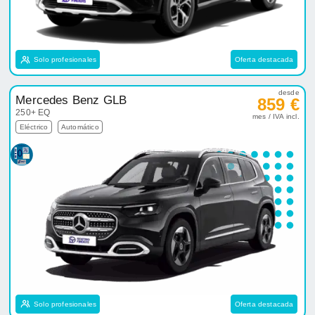
Solo profesionales
Oferta destacada
desde
Mercedes Benz GLB
859 €
250+ EQ
mes / IVA incl.
Eléctrico
Automático
Solo profesionales
Oferta destacada