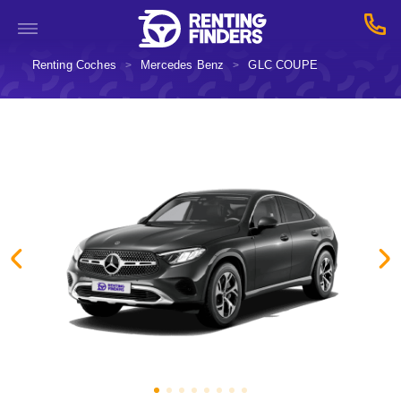
Renting Coches
Mercedes Benz
GLC COUPE
>
>