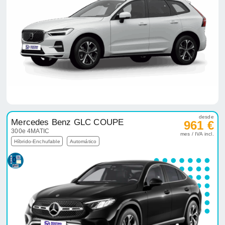
desde
Mercedes Benz GLC COUPE
961 €
300e 4MATIC
mes / IVA incl.
Híbrido-Enchufable
Automático