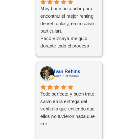
Muy buen buscador para
encontrar el mejor renting
de vehículos,( en mi caso
particular).
Paco Vizcaya me guió
durante todo el proceso
para conseguir mi Cupra
Formentor al mejor precio.
Ahora a esperar la entrega
Ivan Rehins
que esperamos sea lo más
hace 2 semanas
rápida posible.
Todo perfecto y buen trato,
salvo en la entrega del
vehículo que entiendo que
ellos no tuvieron nada que
ver