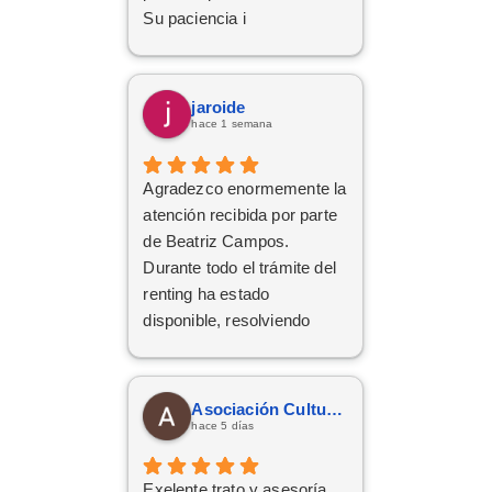
Su paciencia i
perseverancia.
Han cumplido el sueño de
mi familia
jaroide
De tener el coche deseado.
hace 1 semana
Un trato siempre amable i
cordial
Agradezco enormemente la
Da gusto comunicarse con
atención recibida por parte
personas asi.
de Beatriz Campos.
Durante todo el trámite del
renting ha estado
disponible, resolviendo
cualquier duda con
amabilidad y mucha
claridad. La gestión ha sido
Asociación Cultural Yesha
rápida y profesional. ¡Cinco
hace 5 días
estrellas bien merecidas!
Exelente trato y asesoría