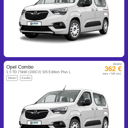
desde
Opel Combo
362 €
1.5 TD 75kW (100CV) S/S Edition Plus L
mes / IVA incl.
Diesel
Sevilla