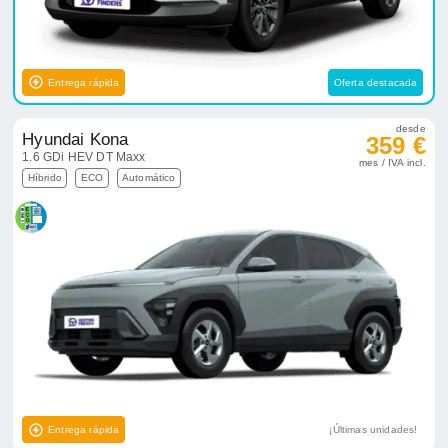
Entrega rápida
Oferta destacada
desde
Hyundai Kona
359 €
1.6 GDi HEV DT Maxx
mes / IVA incl.
Híbrido
ECO
Automático
Entrega rápida
¡Últimas unidades!