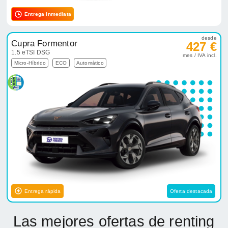
Entrega inmediata
desde
Cupra Formentor
427 €
1.5 eTSI DSG
mes / IVA incl.
Micro-Híbrido
ECO
Automático
Entrega rápida
Oferta destacada
Las mejores ofertas de renting