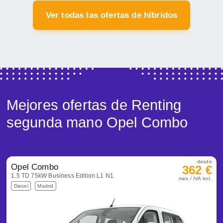
Ver todas las ofertas de híbridos
Mejores ofertas de Renting
segunda mano Opel Combo
desde
Opel Combo
362 €
1.5 TD 75kW Business Edition L1 N1
mes / IVA incl.
Diesel
Madrid