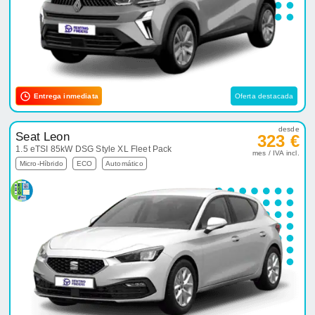
Entrega inmediata
Oferta destacada
desde
Seat Leon
323 €
1.5 eTSI 85kW DSG Style XL Fleet Pack
mes / IVA incl.
Micro-Híbrido
ECO
Automático