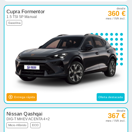
desde
Cupra Formentor
360 €
1.5 TSI 5P Manual
mes / IVA incl.
Gasolina
Entrega rápida
Oferta destacada
desde
Nissan Qashqai
367 €
DIG-T MHEV ACENTA 4×2
mes / IVA incl.
Micro-Híbrido
ECO