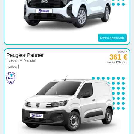
Oferta destacada
desde
Peugeot Partner
361 €
Furgón M Manual
mes / IVA incl.
Diésel