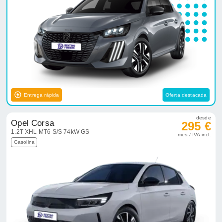
Entrega rápida
Oferta destacada
desde
Opel Corsa
295 €
1.2T XHL MT6 S/S 74kW GS
mes / IVA incl.
Gasolina