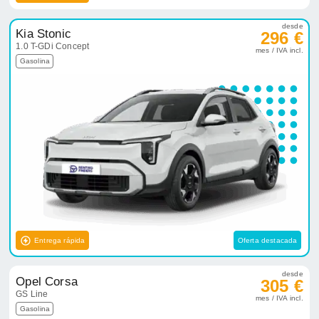
desde
Kia Stonic
296 €
1.0 T-GDi Concept
mes / IVA incl.
Gasolina
Entrega rápida
Oferta destacada
desde
Opel Corsa
305 €
GS Line
mes / IVA incl.
Gasolina