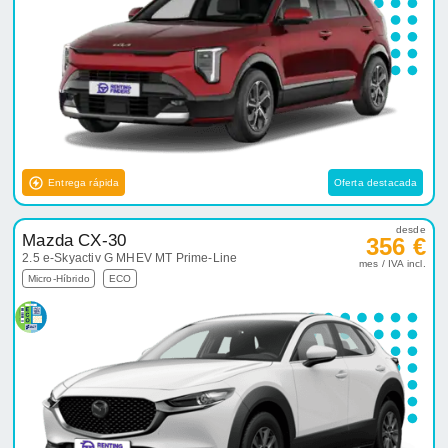
Entrega rápida
Oferta destacada
desde
Mazda CX-30
356 €
2.5 e-Skyactiv G MHEV MT Prime-Line
mes / IVA incl.
Micro-Híbrido
ECO