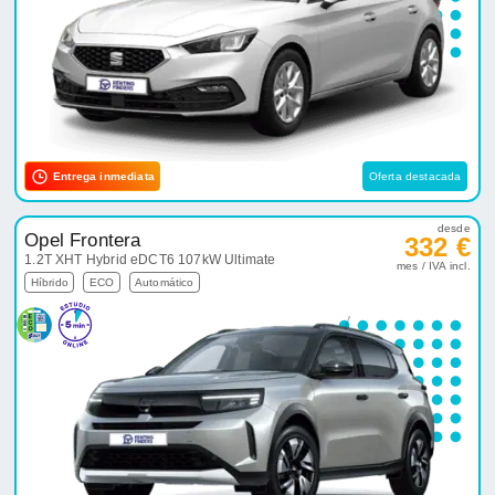
Entrega inmediata
Oferta destacada
desde
Opel Frontera
332 €
1.2T XHT Hybrid eDCT6 107kW Ultimate
mes / IVA incl.
Híbrido
ECO
Automático