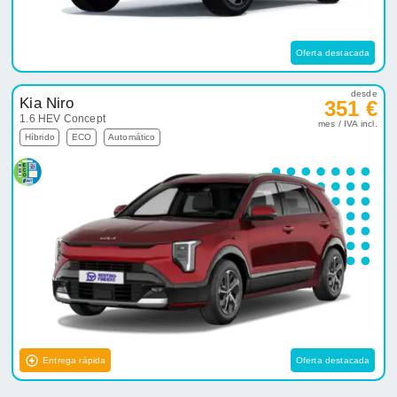
Oferta destacada
desde
Kia Niro
351 €
1.6 HEV Concept
mes / IVA incl.
Híbrido
ECO
Automático
Entrega rápida
Oferta destacada