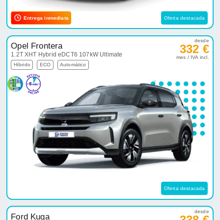
Entrega inmediata
Oferta destacada
desde
Opel Frontera
332 €
1.2T XHT Hybrid eDCT6 107kW Ultimate
mes / IVA incl.
Híbrido
ECO
Automático
Oferta destacada
desde
Ford Kuga
338 €