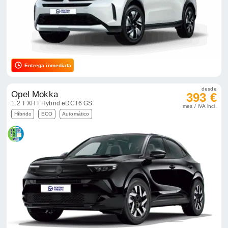
Entrega inmediata
desde
Opel Mokka
393 €
1.2 T XHT Hybrid eDCT6 GS
mes / IVA incl.
Híbrido
ECO
Automático