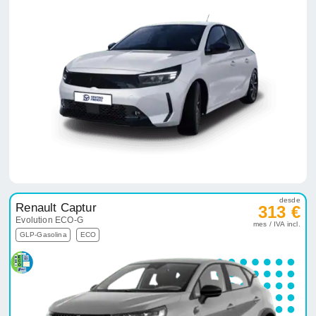
desde
Renault Captur
313 €
Evolution ECO-G
mes / IVA incl.
GLP-Gasolina
ECO