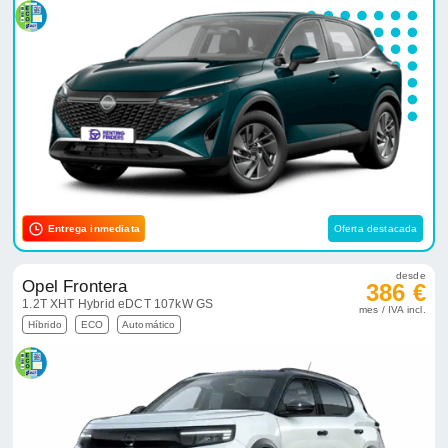
Entrega inmediata
Oferta destacada
desde
Opel Frontera
386 €
1.2T XHT Hybrid eDCT 107kW GS
mes / IVA incl.
Híbrido
ECO
Automático