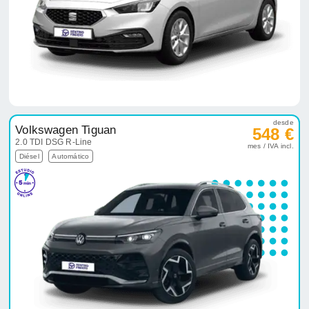
desde
Volkswagen Tiguan
548 €
2.0 TDI DSG R-Line
mes / IVA incl.
Diésel
Automático