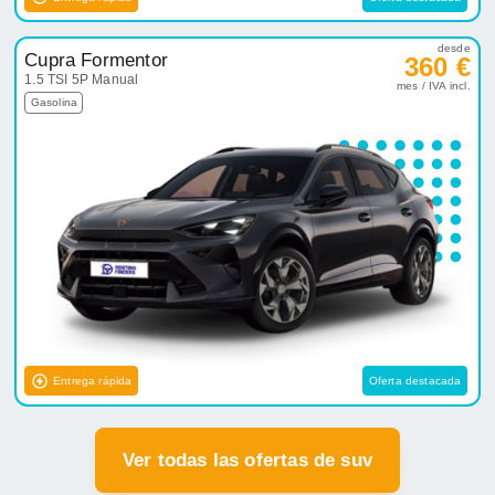
desde
Cupra Formentor
360 €
1.5 TSI 5P Manual
mes / IVA incl.
Gasolina
Entrega rápida
Oferta destacada
Ver todas las ofertas de suv