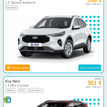
1.5 Titanium Ecoboost
mes / IVA incl.
Gasolina
Entrega rápida
Oferta destacada
desde
Kia Niro
351 €
1.6 HEV Concept
mes / IVA incl.
Híbrido
ECO
Automático