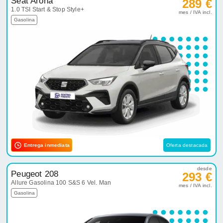
Seat Arona
289 €
1.0 TSI Start & Stop Style+
mes / IVA incl.
Gasolina
Entrega inmediata
Oferta destacada
desde
Peugeot 208
293 €
Allure Gasolina 100 S&S 6 Vel. Man
mes / IVA incl.
Gasolina