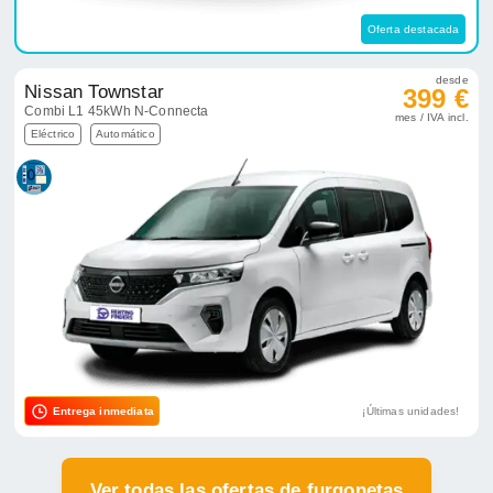
Oferta destacada
desde
Nissan Townstar
399 €
Combi L1 45kWh N-Connecta
mes / IVA incl.
Eléctrico
Automático
Entrega inmediata
¡Últimas unidades!
Ver todas las ofertas de furgonetas