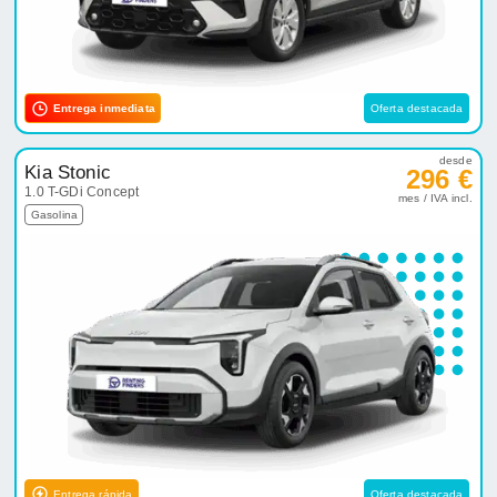
Entrega inmediata
Oferta destacada
desde
Kia Stonic
296 €
1.0 T-GDi Concept
mes / IVA incl.
Gasolina
Entrega rápida
Oferta destacada