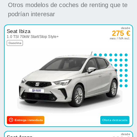
Otros modelos de coches de renting que te
podrían interesar
desde
Seat Ibiza
275 €
1.0 TSI 70kW Start/Stop Style+
mes / IVA incl.
Gasolina
Entrega inmediata
Oferta destacada
desde