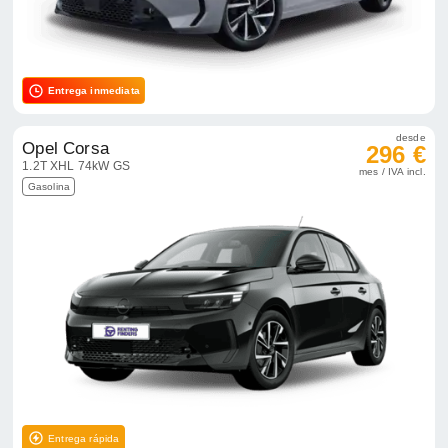
Entrega inmediata
desde
Opel Corsa
296 €
1.2T XHL 74kW GS
mes / IVA incl.
Gasolina
Entrega rápida