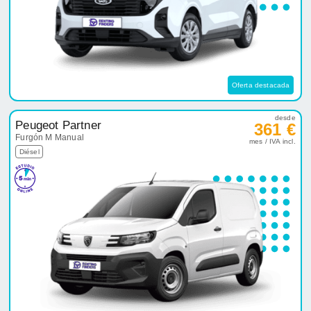
Oferta destacada
desde
Peugeot Partner
361 €
Furgón M Manual
mes / IVA incl.
Diésel