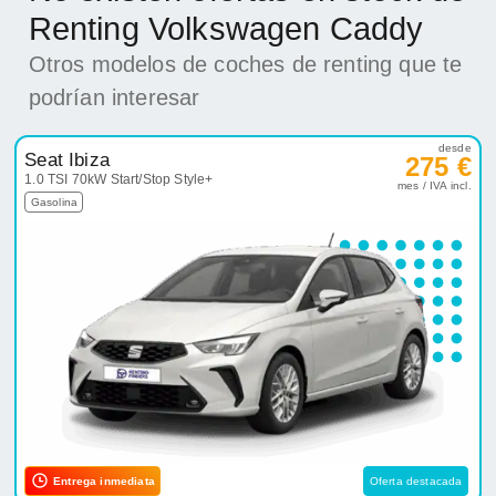
Renting Volkswagen Caddy
Otros modelos de coches de renting que te
podrían interesar
desde
Seat Ibiza
275 €
1.0 TSI 70kW Start/Stop Style+
mes / IVA incl.
Gasolina
Entrega inmediata
Oferta destacada