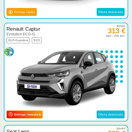
Entrega rápida
Oferta destacada
desde
Renault Captur
313 €
Evolution ECO-G
mes / IVA incl.
GLP-Gasolina
ECO
Entrega inmediata
Oferta destacada
desde
Seat Leon