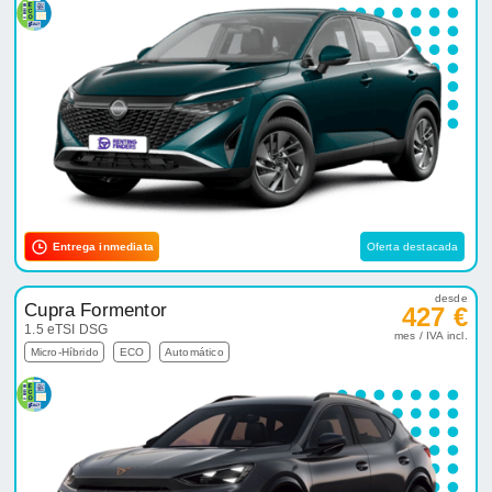
Entrega inmediata
Oferta destacada
desde
Cupra Formentor
427 €
1.5 eTSI DSG
mes / IVA incl.
Micro-Híbrido
ECO
Automático