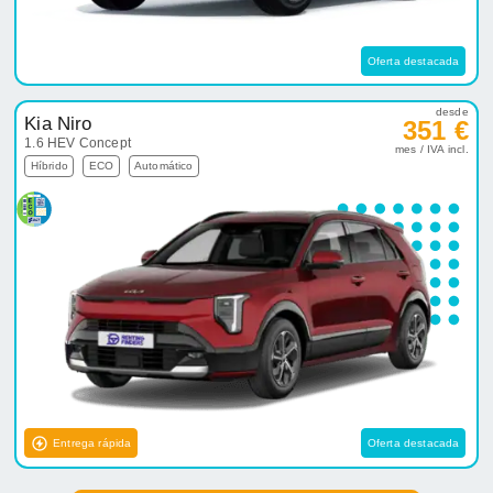
Oferta destacada
desde
Kia Niro
351 €
1.6 HEV Concept
mes / IVA incl.
Híbrido
ECO
Automático
Entrega rápida
Oferta destacada