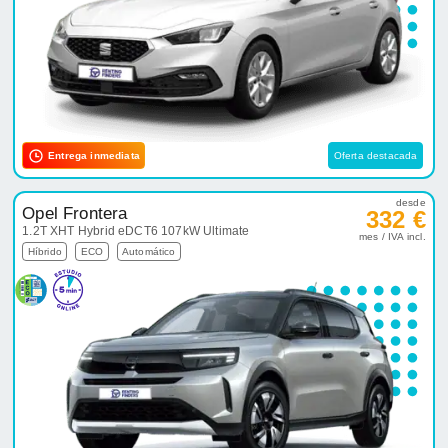
Entrega inmediata
Oferta destacada
desde
Opel Frontera
332 €
1.2T XHT Hybrid eDCT6 107kW Ultimate
mes / IVA incl.
Híbrido
ECO
Automático