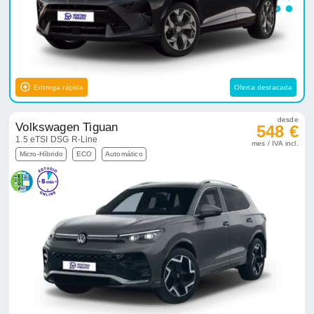
Entrega rápida
Oferta destacada
desde
Volkswagen Tiguan
548 €
1.5 eTSI DSG R-Line
mes / IVA incl.
Micro-Híbrido
ECO
Automático