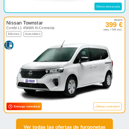
Oferta destacada
desde
Nissan Townstar
399 €
Combi L1 45kWh N-Connecta
mes / IVA incl.
Eléctrico
Automático
Entrega inmediata
¡Últimas unidades!
Ver todas las ofertas de furgonetas