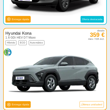
Entrega rápida
Oferta destacada
desde
Hyundai Kona
359 €
1.6 GDi HEV DT Maxx
mes / IVA incl.
Híbrido
ECO
Automático
Entrega rápida
¡Últimas unidades!