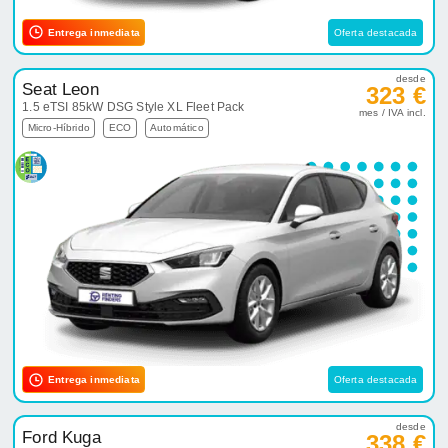
Entrega inmediata
Oferta destacada
desde
Seat Leon
323 €
1.5 eTSI 85kW DSG Style XL Fleet Pack
mes / IVA incl.
Micro-Híbrido
ECO
Automático
Entrega inmediata
Oferta destacada
desde
Ford Kuga
338 €