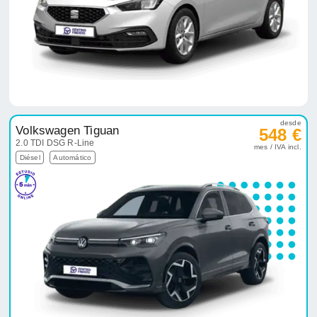
desde
Volkswagen Tiguan
548 €
2.0 TDI DSG R-Line
mes / IVA incl.
Diésel
Automático