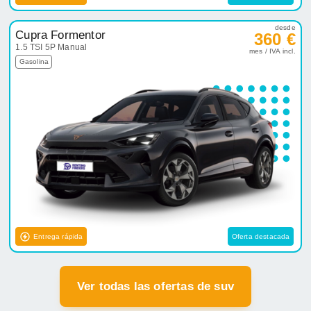
desde
Cupra Formentor
360 €
1.5 TSI 5P Manual
mes / IVA incl.
Gasolina
Entrega rápida
Oferta destacada
Ver todas las ofertas de suv