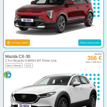
Entrega rápida
Oferta destacada
desde
Mazda CX-30
356 €
2.5 e-Skyactiv G MHEV MT Prime-Line
mes / IVA incl.
Micro-Híbrido
ECO