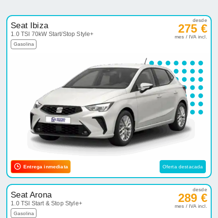
desde
Seat Ibiza
275 €
1.0 TSI 70kW Start/Stop Style+
mes / IVA incl.
Gasolina
Entrega inmediata
Oferta destacada
desde
Seat Arona
289 €
1.0 TSI Start & Stop Style+
mes / IVA incl.
Gasolina