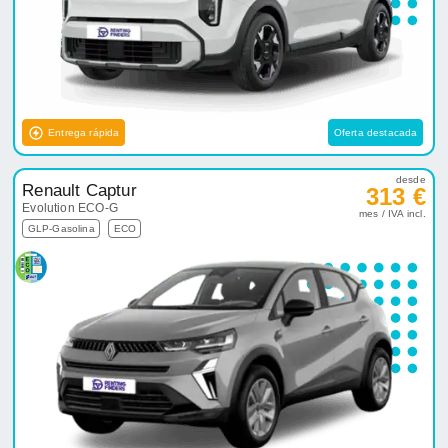
Entrega rápida
Oferta destacada
desde
Renault Captur
313 €
Evolution ECO-G
mes / IVA incl.
GLP-Gasolina
ECO