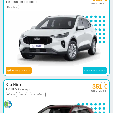
1.5 Titanium Ecoboost
mes / IVA incl.
Gasolina
Entrega rápida
Oferta destacada
desde
Kia Niro
351 €
1.6 HEV Concept
mes / IVA incl.
Híbrido
ECO
Automático