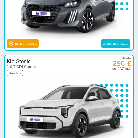
Entrega rápida
Oferta destacada
desde
Kia Stonic
296 €
1.0 T-GDi Concept
mes / IVA incl.
Gasolina