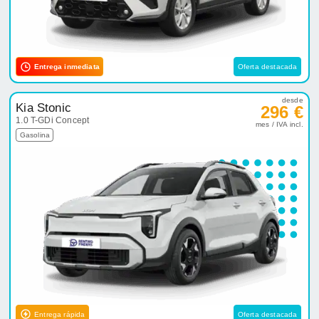
Entrega inmediata
Oferta destacada
desde
Kia Stonic
296 €
1.0 T-GDi Concept
mes / IVA incl.
Gasolina
Entrega rápida
Oferta destacada