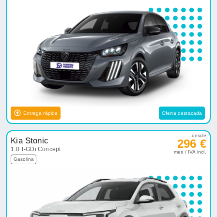
Entrega rápida
Oferta destacada
desde
Kia Stonic
296 €
1.0 T-GDi Concept
mes / IVA incl.
Gasolina