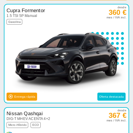
desde
Cupra Formentor
360 €
1.5 TSI 5P Manual
mes / IVA incl.
Gasolina
Entrega rápida
Oferta destacada
desde
Nissan Qashqai
367 €
DIG-T MHEV ACENTA 4×2
mes / IVA incl.
Micro-Híbrido
ECO