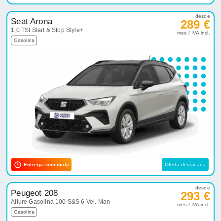
desde
Seat Arona
289 €
1.0 TSI Start & Stop Style+
mes / IVA incl.
Gasolina
Entrega inmediata
Oferta destacada
desde
Peugeot 208
293 €
Allure Gasolina 100 S&S 6 Vel. Man
mes / IVA incl.
Gasolina