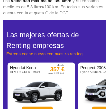
una
velocidad máxima de 189 km/h
y su consumo
medio es de 5,8 litros/100 km. En todas sus variantes,
cuenta con la etiqueta C de la DGT.
Las mejores ofertas de
Renting empresas
Estrena coche nuevo con nuestro renting
desde
Hyundai Kona
Peugeot 2008
357 €
HEV 1.6 GDi DT Maxx
Hybrid Allure eDCS6
mes / IVA incl.