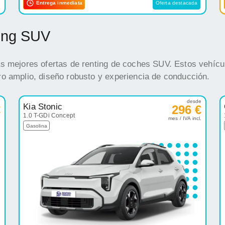
Entrega inmediata
Oferta destacada
ting SUV
s mejores ofertas de renting de coches SUV. Estos vehícul
o amplio, diseño robusto y experiencia de conducción.
e
desde
Kia Stonic
€
296 €
1.0 T-GDi Concept
.
mes / IVA incl.
Gasolina