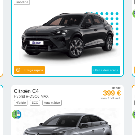
Gasolina
Entrega rápida
Oferta destacada
e
desde
Citroën C4
€
399 €
Hybrid e-DSC6 MAX
.
mes / IVA incl.
Híbrido
ECO
Automático