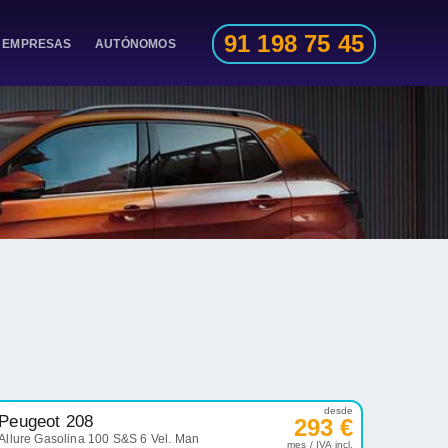
91 198 75 45
EMPRESAS
AUTÓNOMOS
desde
Peugeot 208
293 €
Allure Gasolina 100 S&S 6 Vel. Man
mes / IVA incl.