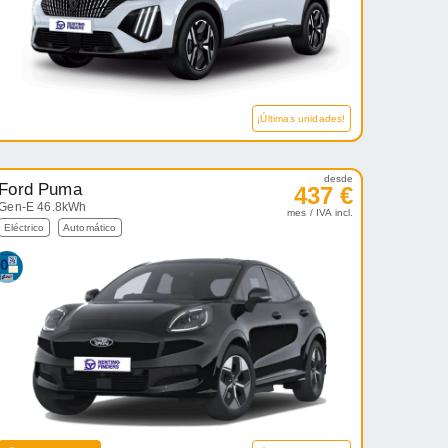
¡Últimas unidades!
desde
Ford Puma
437 €
Gen-E 46.8kWh
mes / IVA incl.
Eléctrico
Automático