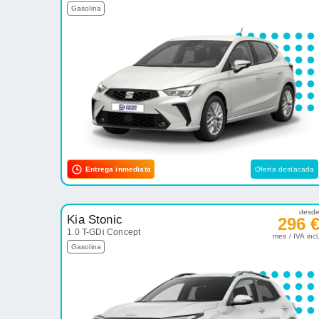
Gasolina
Entrega inmediata
Oferta destacada
desd
Kia Stonic
296 
1.0 T-GDi Concept
mes / IVA incl
Gasolina