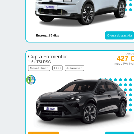
Entrega 15 días
Oferta destacada
desd
Cupra Formentor
427 
1.5 eTSI DSG
mes / IVA incl
Micro-Híbrido
ECO
Automático