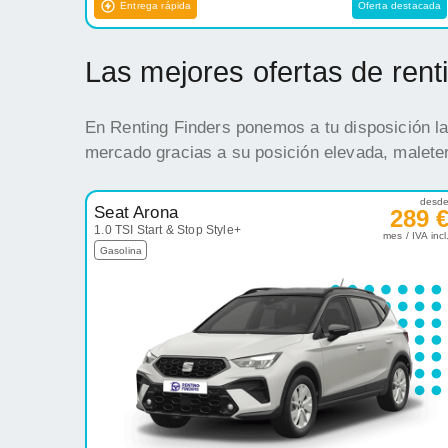
Entrega rápida
Oferta destacada
Las mejores ofertas de ren
En Renting Finders ponemos a tu disposición la
mercado gracias a su posición elevada, maleter
desd
Seat Arona
289 
1.0 TSI Start & Stop Style+
mes / IVA incl
Gasolina