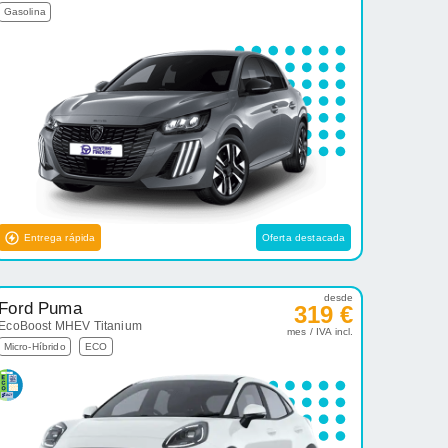
Gasolina
Entrega rápida
Oferta destacada
desde
Ford Puma
319 €
EcoBoost MHEV Titanium
mes / IVA incl.
Micro-Híbrido
ECO