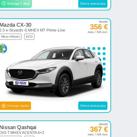
Entrega 7 días
Oferta destacada
desde
Mazda CX-30
356 €
2.5 e-Skyactiv G MHEV MT Prime-Line
mes / IVA incl.
Micro-Híbrido
ECO
Entrega rápida
Oferta destacada
desde
Nissan Qashqai
367 €
DIG-T MHEV ACENTA 4×2
mes / IVA incl.