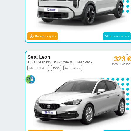
Entrega rápida
Oferta destacada
desd
Seat Leon
323 
1.5 eTSI 85kW DSG Style XL Fleet Pack
mes / IVA incl
Micro-Híbrido
ECO
Automático