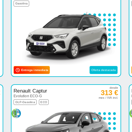
Gasolina
Entrega inmediata
Oferta destacada
e
desde
Renault Captur
€
313 €
Evolution ECO-G
.
mes / IVA incl.
GLP-Gasolina
ECO