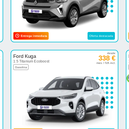
Entrega inmediata
Oferta destacada
e
desde
Ford Kuga
€
338 €
1.5 Titanium Ecoboost
.
mes / IVA incl.
Gasolina