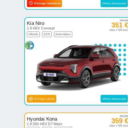
Entrega inmediata
Oferta destacada
desd
Kia Niro
351 
1.6 HEV Concept
mes / IVA incl
Híbrido
ECO
Automático
Entrega rápida
Oferta destacada
desd
Hyundai Kona
359 
1.6 GDi HEV DT Maxx
mes / IVA incl