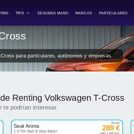
TING
TIPO
SEGUNDA MANO
MARCAS
PARTICULARES
-Cross
-Cross para particulares, autónomos y empresas.
k de Renting Volkswagen T-Cross
 te podrían interesar
e
desde
Seat Arona
€
289 €
1.0 TSI Start & Stop Style+
.
mes / IVA incl.