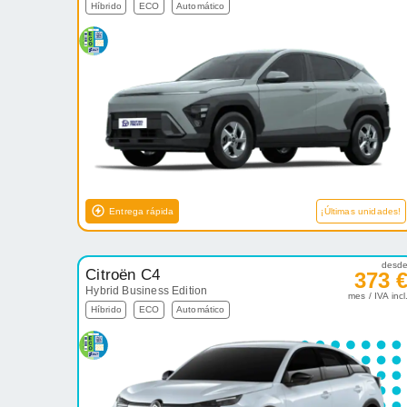
Híbrido
ECO
Automático
Entrega rápida
¡Últimas unidades!
desd
Citroën C4
373 
Hybrid Business Edition
mes / IVA incl
Híbrido
ECO
Automático