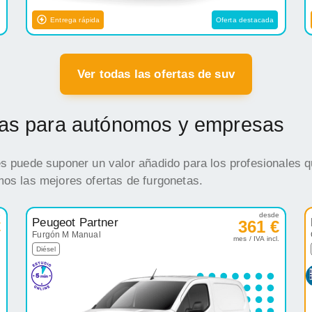
Entrega rápida
Oferta destacada
Ver todas las ofertas de suv
etas para autónomos y empresas
es puede suponer un valor añadido para los profesionales q
mos las mejores ofertas de furgonetas.
e
desde
Peugeot Partner
€
361 €
Furgón M Manual
.
mes / IVA incl.
Diésel