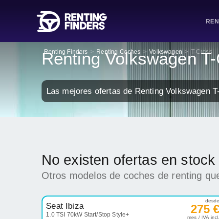
REN
Renting Finders
>
Renting Coches
>
Volkswagen
>
T-Cross
Renting Volkswagen T
Las mejores ofertas de Renting Volkswagen T
No existen ofertas en stoc
Otros modelos de coches de renting que
desd
Seat Ibiza
275 
1.0 TSI 70kW Start/Stop Style+
mes / IVA incl