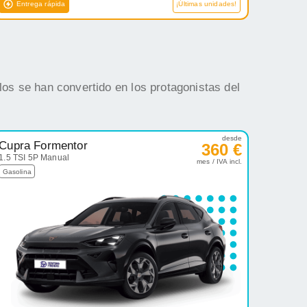
Entrega rápida
¡Últimas unidades!
os se han convertido en los protagonistas del
desde
Cupra Formentor
360 €
1.5 TSI 5P Manual
mes / IVA incl.
Gasolina