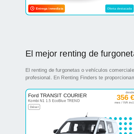
Entrega inmediata
Oferta destacada
El mejor renting de furgon
El renting de furgonetas o vehículos comercial
profesional. En Renting Finders te proporciona
desd
Ford TRANSIT COURIER
356 
Kombi N1 1.5 EcoBlue TREND
mes / IVA incl
Diésel