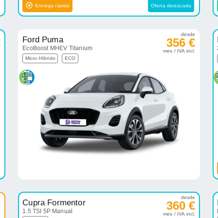
Entrega rápida
Oferta destacada
e
desde
Ford Puma
€
356 €
EcoBoost MHEV Titanium
.
mes / IVA incl.
Micro-Híbrido
ECO
e
desde
Cupra Formentor
€
360 €
1.5 TSI 5P Manual
.
mes / IVA incl.