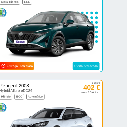
Micro-Híbrido
ECO
Entrega inmediata
Oferta destacada
desde
Peugeot 2008
402 €
Hybrid Allure eDCS6
mes / IVA incl.
Híbrido
ECO
Automático