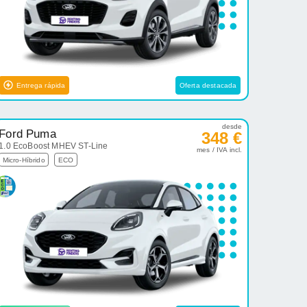
Entrega rápida
Oferta destacada
desde
Ford Puma
348 €
1.0 EcoBoost MHEV ST-Line
mes / IVA incl.
Micro-Híbrido
ECO