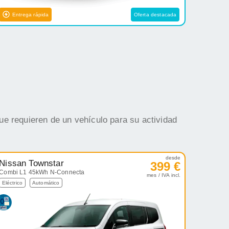
Entrega rápida
Oferta destacada
ue requieren de un vehículo para su actividad
desde
Nissan Townstar
399 €
Combi L1 45kWh N-Connecta
mes / IVA incl.
Eléctrico
Automático