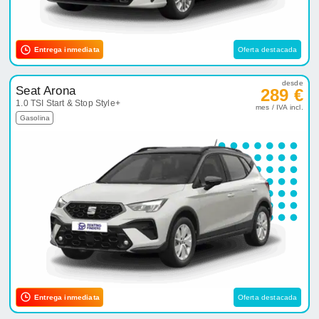
Entrega inmediata
Oferta destacada
desde
Seat Arona
289 €
1.0 TSI Start & Stop Style+
mes / IVA incl.
Gasolina
Entrega inmediata
Oferta destacada