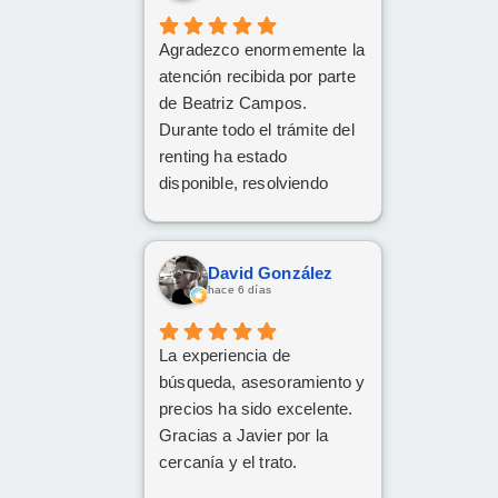
Agradezco enormemente la
atención recibida por parte
de Beatriz Campos.
Durante todo el trámite del
renting ha estado
disponible, resolviendo
cualquier duda con
amabilidad y mucha
claridad. La gestión ha sido
David González
rápida y profesional. ¡Cinco
hace 6 días
estrellas bien merecidas!
La experiencia de
búsqueda, asesoramiento y
precios ha sido excelente.
Gracias a Javier por la
cercanía y el trato.