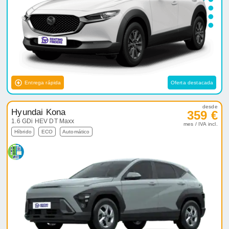
Entrega rápida
Oferta destacada
desde
Hyundai Kona
359 €
1.6 GDi HEV DT Maxx
mes / IVA incl.
Híbrido
ECO
Automático