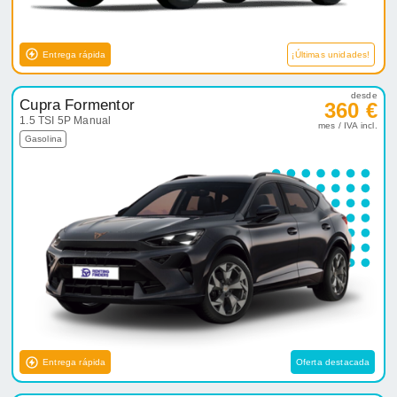
Entrega rápida
¡Últimas unidades!
desde
Cupra Formentor
360 €
1.5 TSI 5P Manual
mes / IVA incl.
Gasolina
Entrega rápida
Oferta destacada