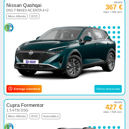
desde
Nissan Qashqai
367 €
DIG-T MHEV ACENTA 4×2
mes / IVA incl.
Micro-Híbrido
ECO
Entrega inmediata
Oferta destacada
desde
Cupra Formentor
427 €
1.5 eTSI DSG
mes / IVA incl.
Micro-Híbrido
ECO
Automático