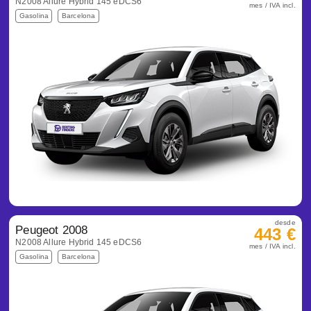
N2008 Allure Hybrid 145 eDCS6
mes / IVA incl.
Gasolina
Barcelona
desde
Peugeot 2008
443 €
N2008 Allure Hybrid 145 eDCS6
mes / IVA incl.
Gasolina
Barcelona