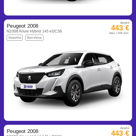
desde
Peugeot 2008
443 €
N2008 Allure Hybrid 145 eDCS6
mes / IVA incl.
Gasolina
Barcelona
desde
Peugeot 2008
443 €