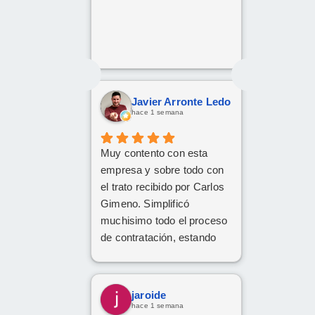
Javier Arronte Ledo
hace 1 semana
Muy contento con esta
empresa y sobre todo con
el trato recibido por Carlos
Gimeno. Simplificó
muchisimo todo el proceso
de contratación, estando
disponible en todo
momento y aclarando
cualquier posible duda.
jaroide
Gracias Carlos!
hace 1 semana