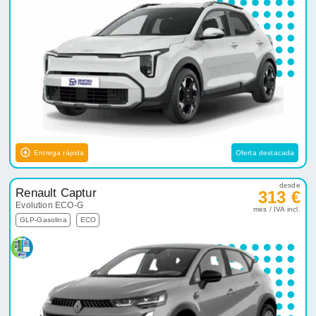
Entrega rápida
Oferta destacada
desde
Renault Captur
313 €
Evolution ECO-G
mes / IVA incl.
GLP-Gasolina
ECO