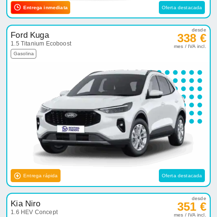
Entrega inmediata
Oferta destacada
desde
Ford Kuga
338 €
1.5 Titanium Ecoboost
mes / IVA incl.
Gasolina
Entrega rápida
Oferta destacada
desde
Kia Niro
351 €
1.6 HEV Concept
mes / IVA incl.