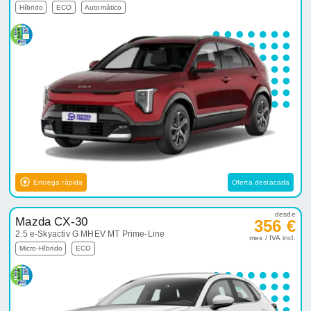
Híbrido
ECO
Automático
Entrega rápida
Oferta destacada
desde
Mazda CX-30
356 €
2.5 e-Skyactiv G MHEV MT Prime-Line
mes / IVA incl.
Micro-Híbrido
ECO