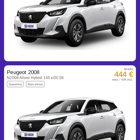
desde
Peugeot 2008
444 €
N2008 Allure Hybrid 145 eDCS6
mes / IVA incl.
Gasolina
Barcelona