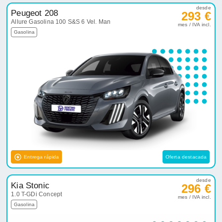
desde
Peugeot 208
293 €
Allure Gasolina 100 S&S 6 Vel. Man
mes / IVA incl.
Gasolina
Entrega rápida
Oferta destacada
desde
Kia Stonic
296 €
1.0 T-GDi Concept
mes / IVA incl.
Gasolina