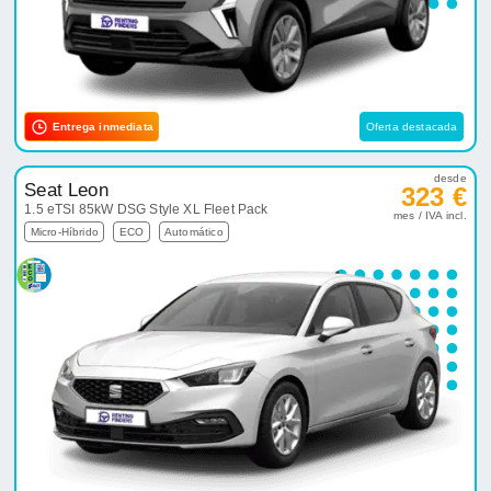
Entrega inmediata
Oferta destacada
desde
Seat Leon
323 €
1.5 eTSI 85kW DSG Style XL Fleet Pack
mes / IVA incl.
Micro-Híbrido
ECO
Automático