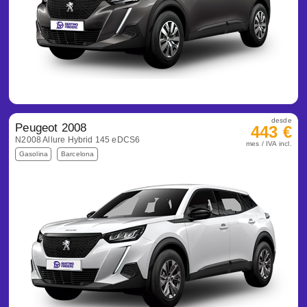
desde
Peugeot 2008
443 €
N2008 Allure Hybrid 145 eDCS6
mes / IVA incl.
Gasolina
Barcelona