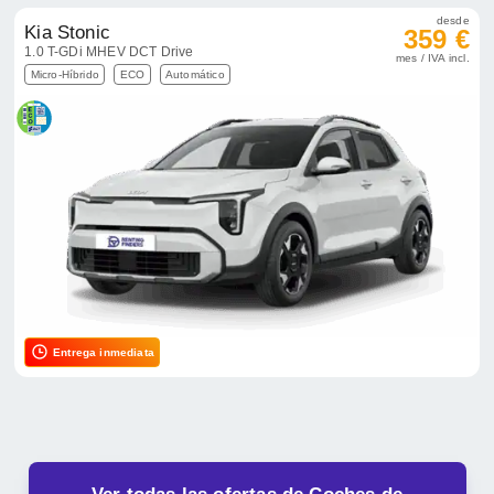
desde
Kia Stonic
359 €
1.0 T-GDi MHEV DCT Drive
mes / IVA incl.
Micro-Híbrido
ECO
Automático
Entrega inmediata