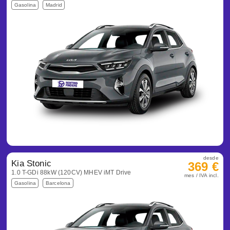
Gasolina
Madrid
desde
Kia Stonic
369 €
1.0 T-GDi 88kW (120CV) MHEV iMT Drive
mes / IVA incl.
Gasolina
Barcelona