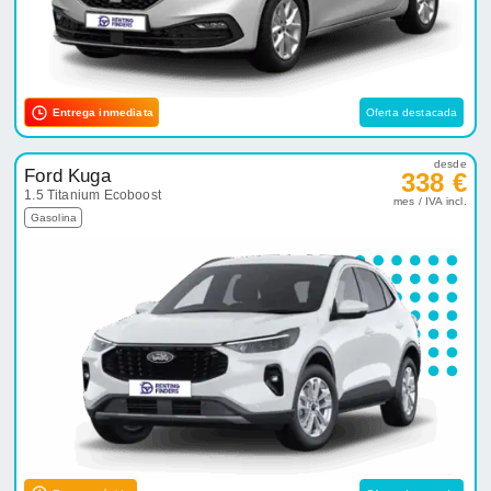
Entrega inmediata
Oferta destacada
desde
Ford Kuga
338 €
1.5 Titanium Ecoboost
mes / IVA incl.
Gasolina