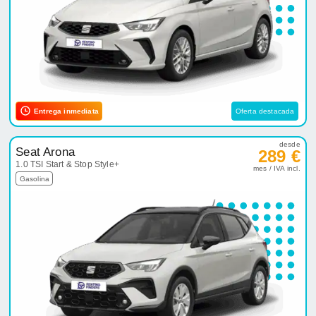
Entrega inmediata
Oferta destacada
desde
Seat Arona
289 €
1.0 TSI Start & Stop Style+
mes / IVA incl.
Gasolina