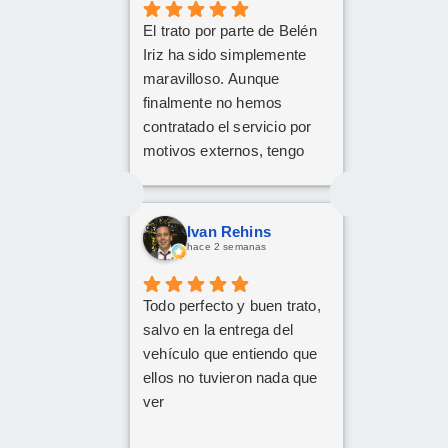
El trato por parte de Belén
Iriz ha sido simplemente
maravilloso. Aunque
finalmente no hemos
contratado el servicio por
motivos externos, tengo
claro que si en el futuro
decido dar el paso, volveré
a ponerme en sus manos
Ivan Rehins
sin dudarlo. Da gusto
hace 2 semanas
encontrar profesionales tan
atentas, profesionales y
Todo perfecto y buen trato,
cercanas. ¡Muchísimas
salvo en la entrega del
gracias por todo!
vehículo que entiendo que
ellos no tuvieron nada que
ver