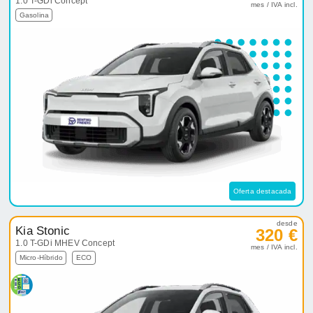
1.0 T-GDi Concept
mes / IVA incl.
Gasolina
Oferta destacada
desde
Kia Stonic
320 €
1.0 T-GDi MHEV Concept
mes / IVA incl.
Micro-Híbrido
ECO