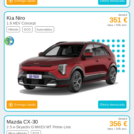
Entrega rápida
Oferta destacada
desde
Kia Niro
351 €
1.6 HEV Concept
mes / IVA incl.
Híbrido
ECO
Automático
Entrega rápida
Oferta destacada
desde
Mazda CX-30
356 €
2.5 e-Skyactiv G MHEV MT Prime-Line
mes / IVA incl.
Micro-Híbrido
ECO