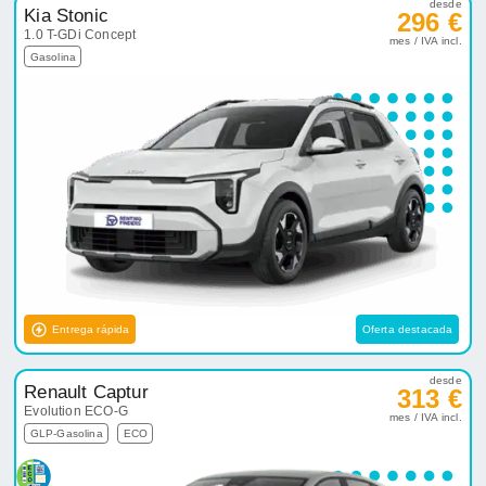
desde
Kia Stonic
296 €
1.0 T-GDi Concept
mes / IVA incl.
Gasolina
Entrega rápida
Oferta destacada
desde
Renault Captur
313 €
Evolution ECO-G
mes / IVA incl.
GLP-Gasolina
ECO