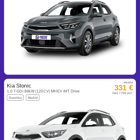
desde
Kia Stonic
331 €
1.0 T-GDi 88kW (120CV) MHEV iMT Drive
mes / IVA incl.
Gasolina
Madrid