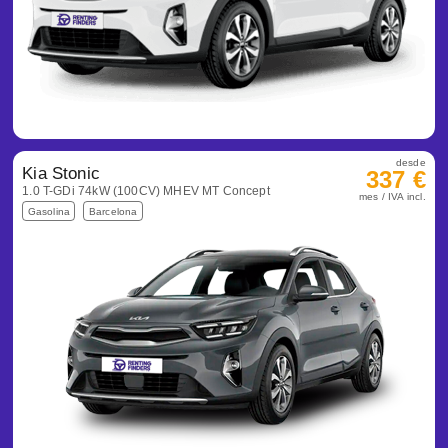
desde
Kia Stonic
337 €
1.0 T-GDi 74kW (100CV) MHEV MT Concept
mes / IVA incl.
Gasolina
Barcelona