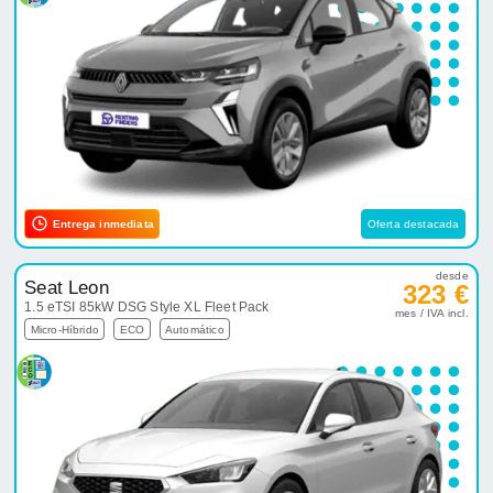
Entrega inmediata
Oferta destacada
desde
Seat Leon
323 €
1.5 eTSI 85kW DSG Style XL Fleet Pack
mes / IVA incl.
Micro-Híbrido
ECO
Automático