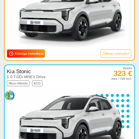
Entrega inmediata
¡Últimas unidades!
desde
Kia Stonic
323 €
1.0 T-GDi MHEV Drive
mes / IVA incl.
Micro-Híbrido
ECO