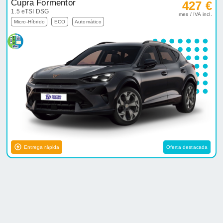
Cupra Formentor
427 €
1.5 eTSI DSG
mes / IVA incl.
Micro-Híbrido
ECO
Automático
Entrega rápida
Oferta destacada