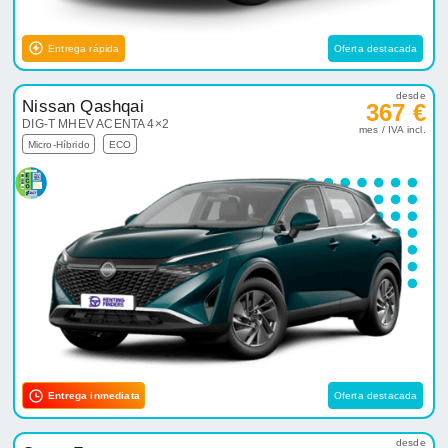
Entrega rápida
Oferta destacada
desde
Nissan Qashqai
367 €
DIG-T MHEV ACENTA 4×2
mes / IVA incl.
Micro-Híbrido
ECO
Entrega inmediata
Oferta destacada
desde