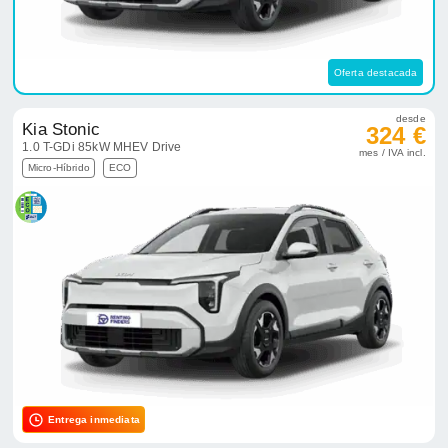
Oferta destacada
desde
Kia Stonic
324 €
1.0 T-GDi 85kW MHEV Drive
mes / IVA incl.
Micro-Híbrido
ECO
Entrega inmediata