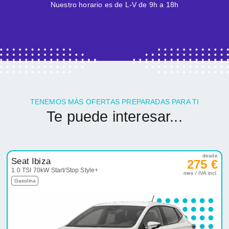
Nuestro horario es de L-V de 9h a 18h
TENEMOS MÁS OFERTAS PREPARADAS PARA TI
Te puede interesar...
desde
Seat Ibiza
275 €
1.0 TSI 70kW Start/Stop Style+
mes / IVA incl.
Gasolina