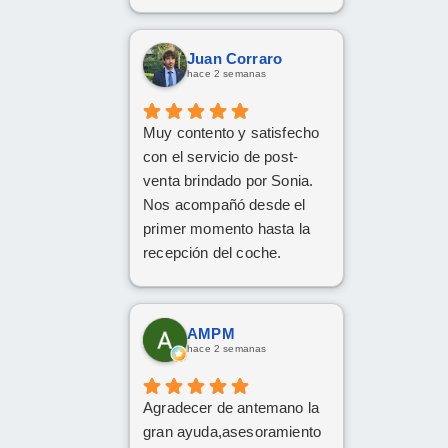
Juan Corraro
hace 2 semanas
Muy contento y satisfecho
con el servicio de post-
venta brindado por Sonia.
Nos acompañó desde el
primer momento hasta la
recepción del coche.
Respondió a todas
nuestras consultas y nos
mantuvo constantemente
AMPM
informados.
hace 2 semanas
Muy contentos con el
nuevo coche.
Agradecer de antemano la
gran ayuda,asesoramiento