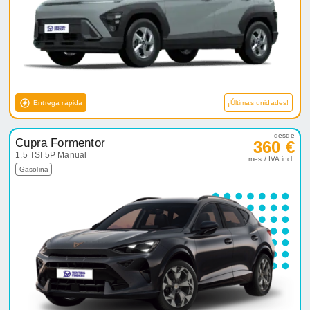
Entrega rápida
¡Últimas unidades!
desde
Cupra Formentor
360 €
1.5 TSI 5P Manual
mes / IVA incl.
Gasolina