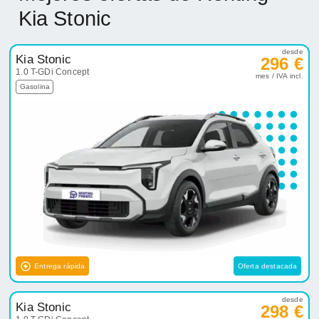
Kia Stonic
desde
Kia Stonic
296 €
1.0 T-GDi Concept
mes / IVA incl.
Gasolina
Entrega rápida
Oferta destacada
desde
Kia Stonic
298 €