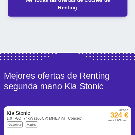
Ver todas las ofertas de Coches de
Renting
Mejores ofertas de Renting
segunda mano Kia Stonic
desde
Kia Stonic
324 €
1.0 T-GDi 74kW (100CV) MHEV iMT Concept
mes / IVA incl.
Gasolina
Madrid