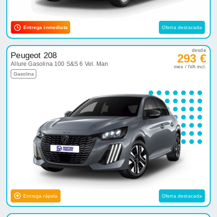
Entrega inmediata
Oferta destacada
desde
Peugeot 208
293 €
Allure Gasolina 100 S&S 6 Vel. Man
mes / IVA incl.
Gasolina
Entrega rápida
Oferta destacada