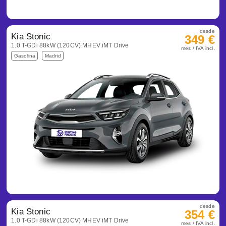
desde
Kia Stonic
349 €
1.0 T-GDi 88kW (120CV) MHEV iMT Drive
mes / IVA incl.
Gasolina
Madrid
desde
Kia Stonic
354 €
1.0 T-GDi 88kW (120CV) MHEV iMT Drive
mes / IVA incl.