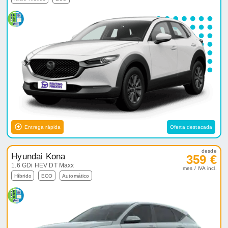
Entrega rápida
Oferta destacada
desde
Hyundai Kona
359 €
1.6 GDi HEV DT Maxx
mes / IVA incl.
Híbrido
ECO
Automático