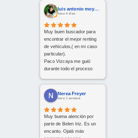
luis antonio moya fernandez
hace 4 días
Muy buen buscador para
encontrar el mejor renting
de vehículos,( en mi caso
particular).
Paco Vizcaya me guió
durante todo el proceso
para conseguir mi Cupra
Formentor al mejor precio.
Ahora a esperar la entrega
Nerea Freyer
que esperamos sea lo más
hace 1 semana
rápida posible.
Muy buena atención por
parte de Belen Iriz. Es un
encanto. Ojalá más