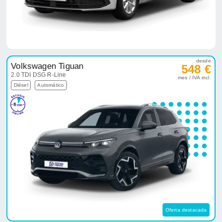
desde
Volkswagen Tiguan
548 €
2.0 TDI DSG R-Line
mes / IVA incl.
Diésel
Automático
Oferta destacada