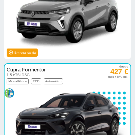
Entrega rápida
desde
Cupra Formentor
427 €
1.5 eTSI DSG
mes / IVA incl.
Micro-Híbrido
ECO
Automático