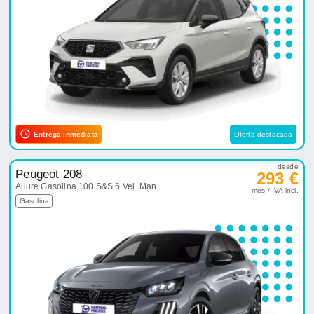
Entrega inmediata
Oferta destacada
desde
Peugeot 208
293 €
Allure Gasolina 100 S&S 6 Vel. Man
mes / IVA incl.
Gasolina