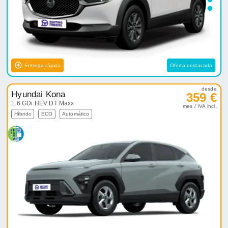
Entrega rápida
Oferta destacada
desde
Hyundai Kona
359 €
1.6 GDi HEV DT Maxx
mes / IVA incl.
Híbrido
ECO
Automático