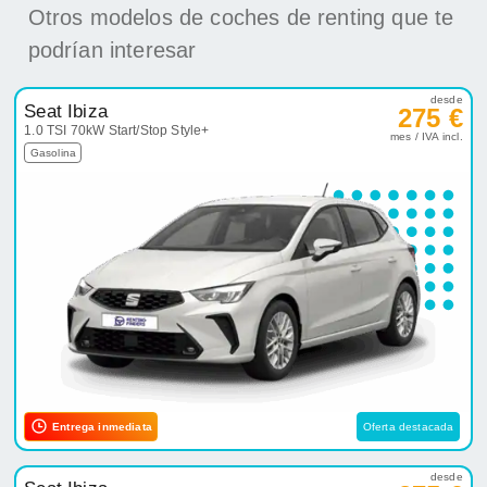
Otros modelos de coches de renting que te
podrían interesar
desde
Seat Ibiza
275 €
1.0 TSI 70kW Start/Stop Style+
mes / IVA incl.
Gasolina
Entrega inmediata
Oferta destacada
desde