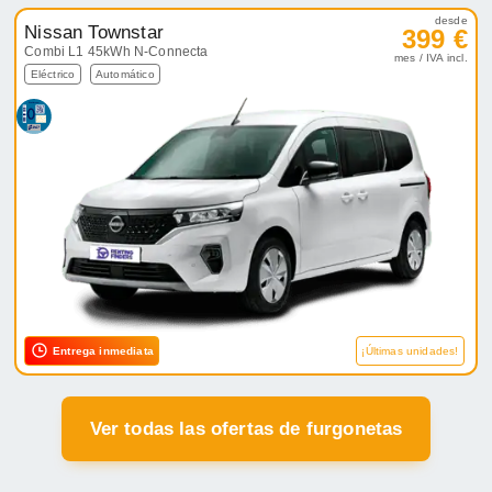
desde
Nissan Townstar
399 €
Combi L1 45kWh N-Connecta
mes / IVA incl.
Eléctrico
Automático
Entrega inmediata
¡Últimas unidades!
Ver todas las ofertas de furgonetas