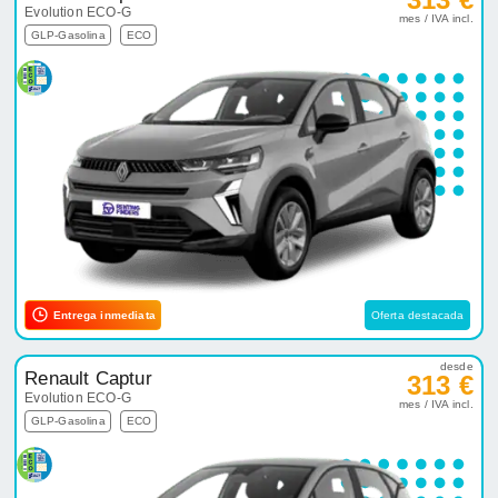
Evolution ECO-G
mes / IVA incl.
GLP-Gasolina
ECO
Entrega inmediata
Oferta destacada
desde
Renault Captur
313 €
Evolution ECO-G
mes / IVA incl.
GLP-Gasolina
ECO