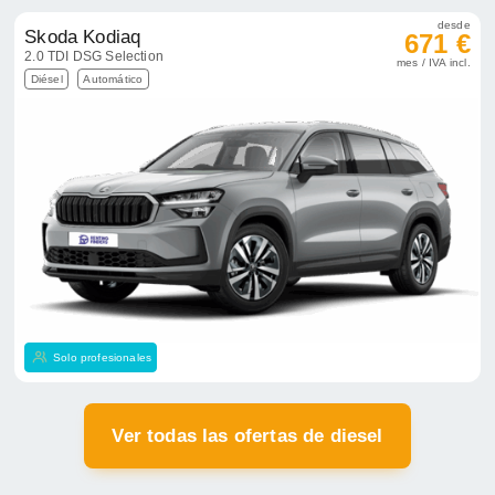
desde
Skoda Kodiaq
671 €
2.0 TDI DSG Selection
mes / IVA incl.
Diésel
Automático
Solo profesionales
Ver todas las ofertas de diesel