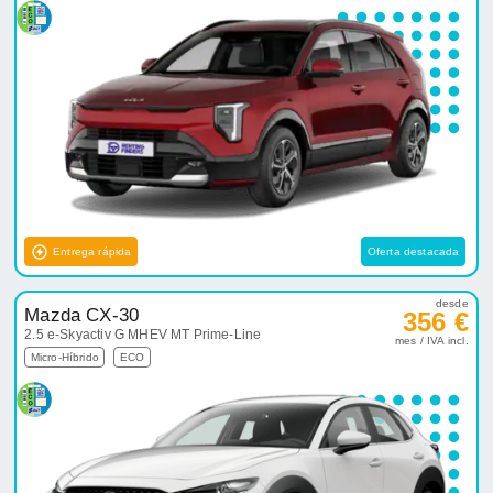
Entrega rápida
Oferta destacada
desde
Mazda CX-30
356 €
2.5 e-Skyactiv G MHEV MT Prime-Line
mes / IVA incl.
Micro-Híbrido
ECO