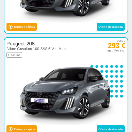
Entrega rápida
Oferta destacada
desde
Peugeot 208
293 €
Allure Gasolina 100 S&S 6 Vel. Man
mes / IVA incl.
Gasolina
Entrega rápida
Oferta destacada