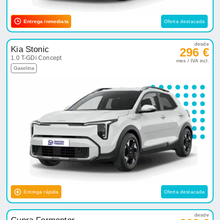
Entrega inmediata
Oferta destacada
desde
Kia Stonic
296 €
1.0 T-GDi Concept
mes / IVA incl.
Gasolina
Entrega rápida
Oferta destacada
desde