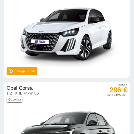
Entrega rápida
desde
Opel Corsa
296 €
1.2T XHL 74kW GS
mes / IVA incl.
Gasolina