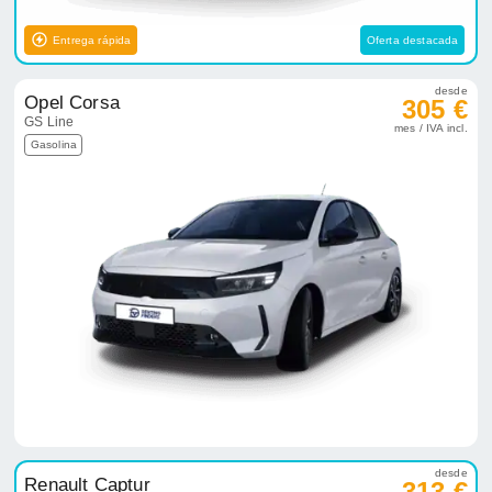
Entrega rápida
Oferta destacada
desde
Opel Corsa
305 €
GS Line
mes / IVA incl.
Gasolina
desde
Renault Captur
313 €