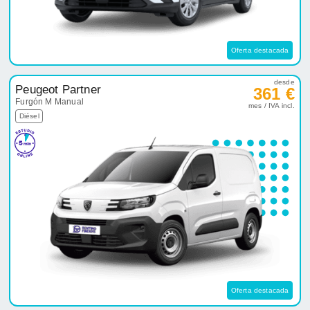
Oferta destacada
desde
Peugeot Partner
361 €
Furgón M Manual
mes / IVA incl.
Diésel
Oferta destacada