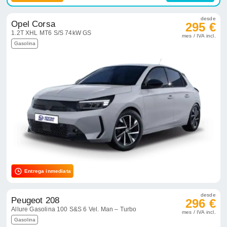
desde
Opel Corsa
295 €
1.2T XHL MT6 S/S 74kW GS
mes / IVA incl.
Gasolina
Entrega inmediata
desde
Peugeot 208
296 €
Allure Gasolina 100 S&S 6 Vel. Man – Turbo
mes / IVA incl.
Gasolina