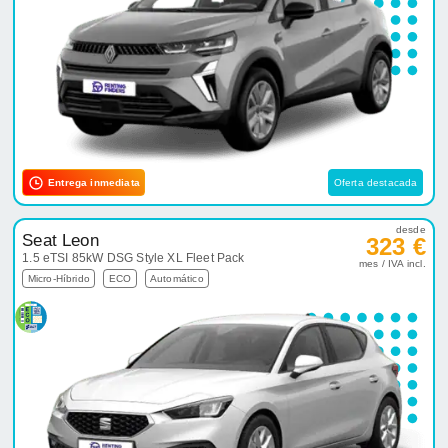
Entrega inmediata
Oferta destacada
desde
Seat Leon
323 €
1.5 eTSI 85kW DSG Style XL Fleet Pack
mes / IVA incl.
Micro-Híbrido
ECO
Automático