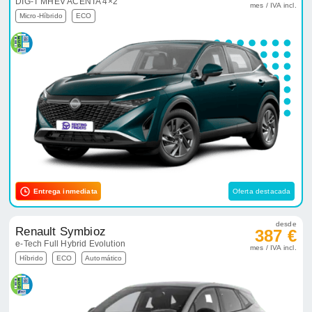
DIG-T MHEV ACENTA 4×2
mes / IVA incl.
Micro-Híbrido
ECO
Entrega inmediata
Oferta destacada
desde
Renault Symbioz
387 €
e-Tech Full Hybrid Evolution
mes / IVA incl.
Híbrido
ECO
Automático