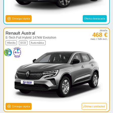
Entrega rápida
Oferta destacada
desde
Renault Austral
468 €
E-Tech Full Hybrid 147kW Evolution
mes / IVA incl.
Híbrido
ECO
Automático
Entrega rápida
¡Últimas unidades!