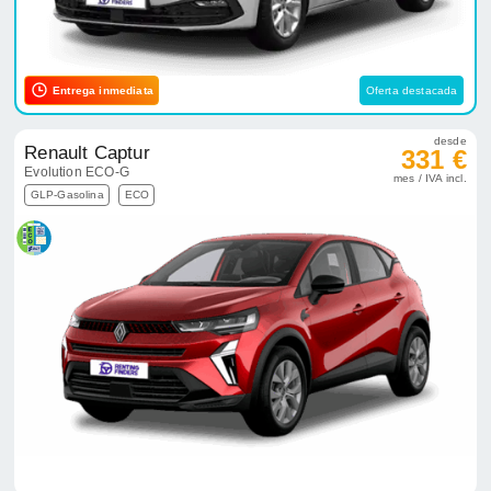
Entrega inmediata
Oferta destacada
desde
Renault Captur
331 €
Evolution ECO-G
mes / IVA incl.
GLP-Gasolina
ECO