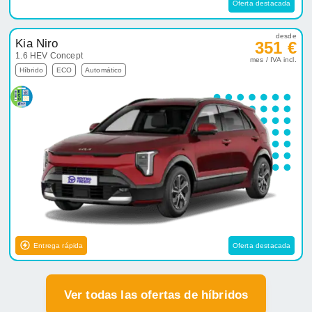
Oferta destacada
desde
Kia Niro
351 €
1.6 HEV Concept
mes / IVA incl.
Híbrido
ECO
Automático
Entrega rápida
Oferta destacada
Ver todas las ofertas de híbridos