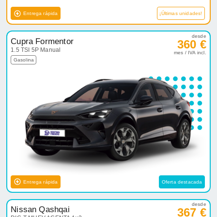
Entrega rápida
¡Últimas unidades!
desde
Cupra Formentor
360 €
1.5 TSI 5P Manual
mes / IVA incl.
Gasolina
Entrega rápida
Oferta destacada
desde
Nissan Qashqai
367 €