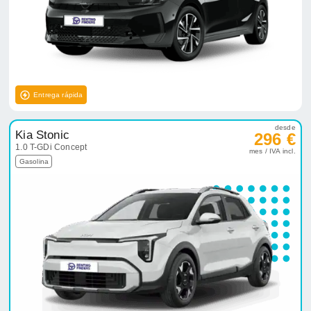
Entrega rápida
desde
Kia Stonic
296 €
1.0 T-GDi Concept
mes / IVA incl.
Gasolina