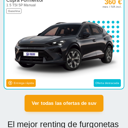
Cupra Formentor
360 €
1.5 TSI 5P Manual
mes / IVA incl.
Gasolina
Entrega rápida
Oferta destacada
Ver todas las ofertas de suv
El mejor renting de furgonetas