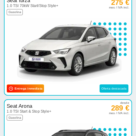
Seat Ibiza
275 €
1.0 TSI 70kW Start/Stop Style+
mes / IVA incl.
Gasolina
Entrega inmediata
Oferta destacada
desde
Seat Arona
289 €
1.0 TSI Start & Stop Style+
mes / IVA incl.
Gasolina