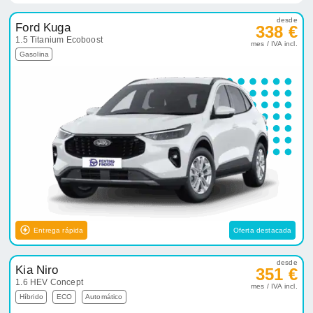
desde
Ford Kuga
338 €
1.5 Titanium Ecoboost
mes / IVA incl.
Gasolina
Entrega rápida
Oferta destacada
desde
Kia Niro
351 €
1.6 HEV Concept
mes / IVA incl.
Híbrido
ECO
Automático