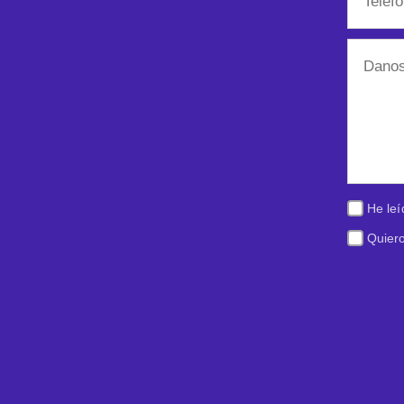
He leí
Quiero