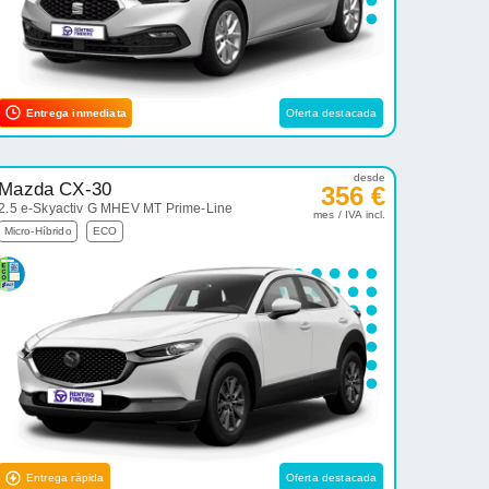
Entrega inmediata
Oferta destacada
desde
Mazda CX-30
356 €
2.5 e-Skyactiv G MHEV MT Prime-Line
mes / IVA incl.
Micro-Híbrido
ECO
Entrega rápida
Oferta destacada