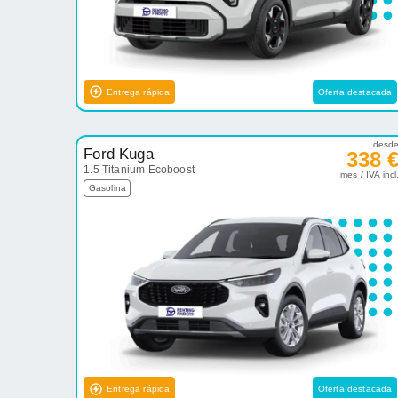
Entrega rápida
Oferta destacada
desd
Ford Kuga
338 
1.5 Titanium Ecoboost
mes / IVA incl
Gasolina
Entrega rápida
Oferta destacada