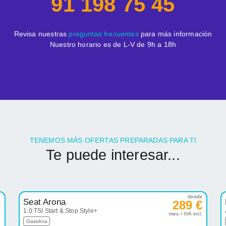
91 198 75 45
Revisa nuestras
preguntas frecuentes
para más información
Nuestro horario es de L-V de 9h a 18h
TENEMOS MÁS OFERTAS PREPARADAS PARA TI
Te puede interesar...
e
desde
Seat Arona
€
289 €
1.0 TSI Start & Stop Style+
.
mes / IVA incl.
Gasolina