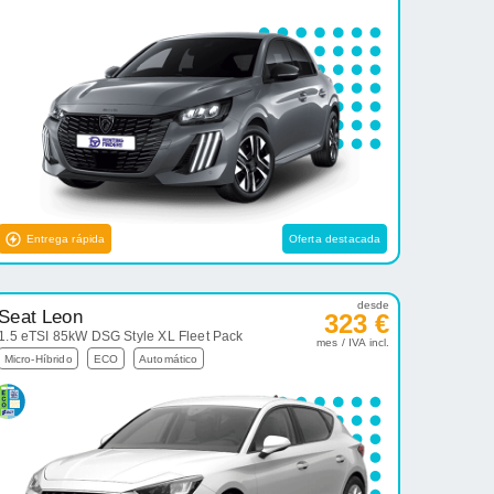
Entrega rápida
Oferta destacada
desde
Seat Leon
323 €
1.5 eTSI 85kW DSG Style XL Fleet Pack
mes / IVA incl.
Micro-Híbrido
ECO
Automático