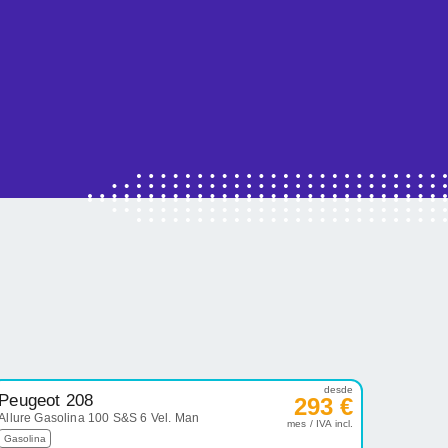
desde
Peugeot 208
293 €
Allure Gasolina 100 S&S 6 Vel. Man
mes / IVA incl.
Gasolina