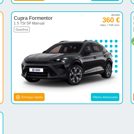
e
desde
Cupra Formentor
€
360 €
1.5 TSI 5P Manual
.
mes / IVA incl.
Gasolina
Entrega rápida
Oferta destacada
e
€
.