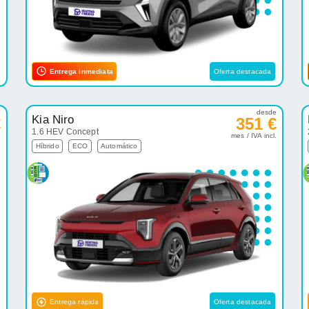
Entrega inmediata
Oferta destacada
e
desde
Kia Niro
€
351 €
1.6 HEV Concept
.
mes / IVA incl.
Híbrido
ECO
Automático
Entrega rápida
Oferta destacada