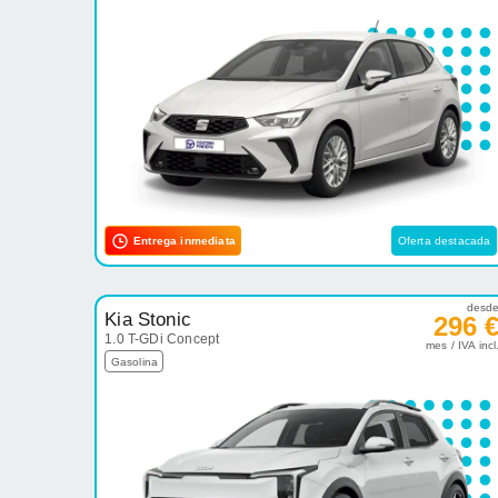
Entrega inmediata
Oferta destacada
desd
Kia Stonic
296 
1.0 T-GDi Concept
mes / IVA incl
Gasolina