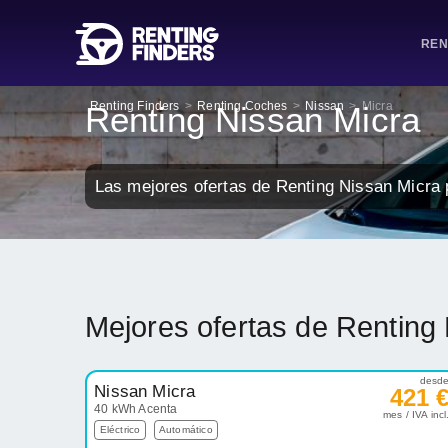
REN
Renting Finders
>
Renting Coches
>
Nissan
>
Micra
Renting Nissan Micra
Las mejores ofertas de Renting Nissan Micra 
Mejores ofertas de Renting
desd
Nissan Micra
421 
40 kWh Acenta
mes / IVA incl
Eléctrico
Automático