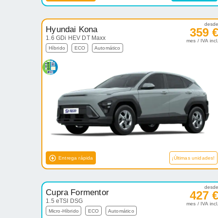
desd
Hyundai Kona
359 
1.6 GDi HEV DT Maxx
mes / IVA incl
Híbrido
ECO
Automático
Entrega rápida
¡Últimas unidades!
desd
Cupra Formentor
427 
1.5 eTSI DSG
mes / IVA incl
Micro-Híbrido
ECO
Automático