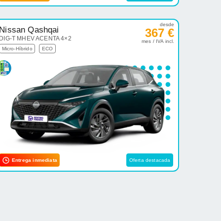
desde
Nissan Qashqai
367 €
DIG-T MHEV ACENTA 4×2
mes / IVA incl.
Micro-Híbrido
ECO
Entrega inmediata
Oferta destacada