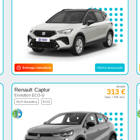
Entrega inmediata
Oferta destacada
e
desde
Renault Captur
€
313 €
Evolution ECO-G
.
mes / IVA incl.
GLP-Gasolina
ECO