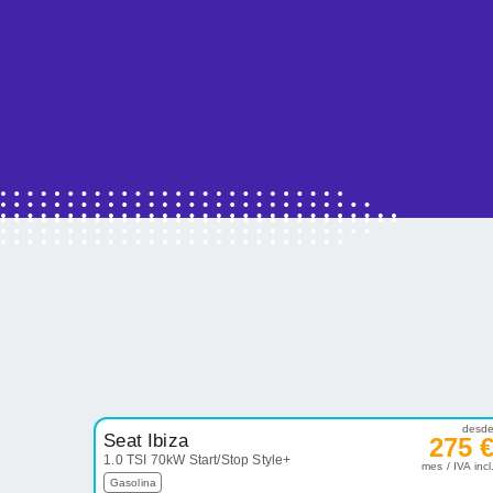
desd
Seat Ibiza
275 
1.0 TSI 70kW Start/Stop Style+
mes / IVA incl
Gasolina