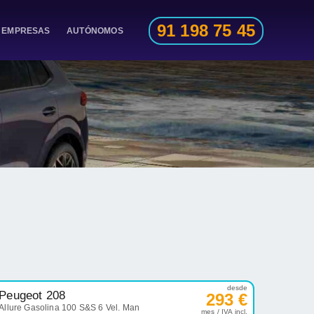
91 198 75 45
EMPRESAS
AUTÓNOMOS
desde
Peugeot 208
293 €
Allure Gasolina 100 S&S 6 Vel. Man
mes / IVA incl.