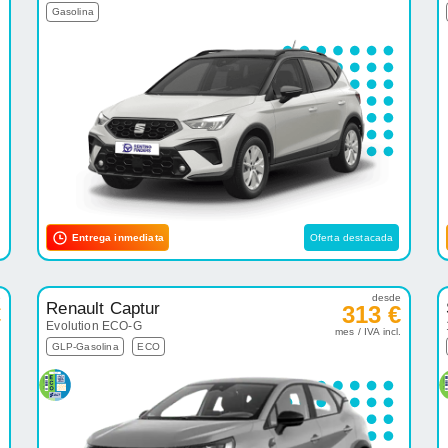
Gasolina
Entrega inmediata
Oferta destacada
e
desde
Renault Captur
€
313 €
Evolution ECO-G
.
mes / IVA incl.
GLP-Gasolina
ECO