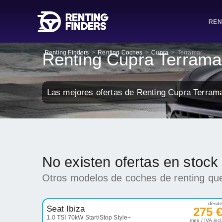
REN
Renting Finders
>
Renting Coches
>
Cupra
>
Terramar
Renting Cupra Terrama
Las mejores ofertas de Renting Cupra Terram
No existen ofertas en stoc
Otros modelos de coches de renting que
desd
Seat Ibiza
275 
1.0 TSI 70kW Start/Stop Style+
mes / IVA incl