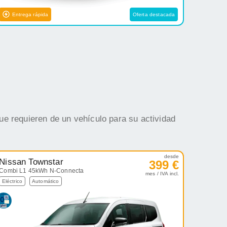
Entrega rápida
Oferta destacada
ue requieren de un vehículo para su actividad
desde
Nissan Townstar
399 €
Combi L1 45kWh N-Connecta
mes / IVA incl.
Eléctrico
Automático