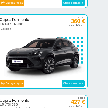
Entrega rápida
Oferta destacada
desde
Cupra Formentor
360 €
1.5 TSI 5P Manual
mes / IVA incl.
Gasolina
Entrega rápida
Oferta destacada
desde
Cupra Formentor
427 €
1.5 eTSI DSG
mes / IVA incl.