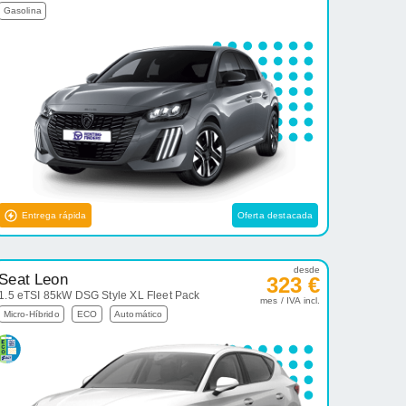
Gasolina
Entrega rápida
Oferta destacada
desde
Seat Leon
323 €
1.5 eTSI 85kW DSG Style XL Fleet Pack
mes / IVA incl.
Micro-Híbrido
ECO
Automático