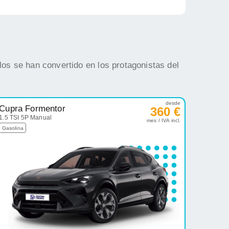
os se han convertido en los protagonistas del
desde
Cupra Formentor
360 €
1.5 TSI 5P Manual
mes / IVA incl.
Gasolina