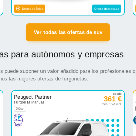
Entrega rápida
Oferta destacada
Ver todas las ofertas de suv
etas para autónomos y empresas
es puede suponer un valor añadido para los profesionales q
mos las mejores ofertas de furgonetas.
e
desde
Peugeot Partner
€
361 €
Furgón M Manual
.
mes / IVA incl.
Diésel