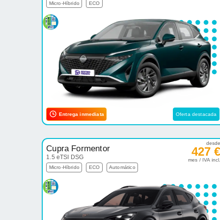
Micro-Híbrido
ECO
Entrega inmediata
Oferta destacada
desd
Cupra Formentor
427 
1.5 eTSI DSG
mes / IVA incl
Micro-Híbrido
ECO
Automático