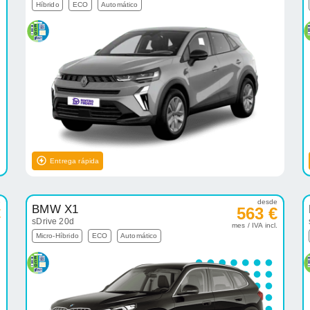
Híbrido
ECO
Automático
Entrega rápida
e
desde
BMW X1
€
563 €
sDrive 20d
.
mes / IVA incl.
Micro-Híbrido
ECO
Automático