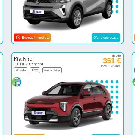
Entrega inmediata
Oferta destacada
e
desde
Kia Niro
€
351 €
1.6 HEV Concept
.
mes / IVA incl.
Híbrido
ECO
Automático