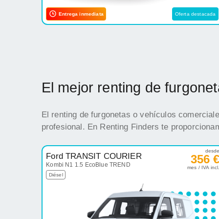
Entrega inmediata
Oferta destacada
El mejor renting de furgon
El renting de furgonetas o vehículos comercial
profesional. En Renting Finders te proporciona
desd
Ford TRANSIT COURIER
356 
Kombi N1 1.5 EcoBlue TREND
mes / IVA incl
Diésel