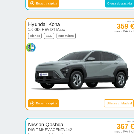
Entrega rápida
Oferta destacada
desd
Hyundai Kona
359 
1.6 GDi HEV DT Maxx
mes / IVA incl
Híbrido
ECO
Automático
Entrega rápida
¡Últimas unidades!
desd
Nissan Qashqai
367 
DIG-T MHEV ACENTA 4×2
mes / IVA incl