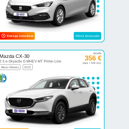
Entrega inmediata
Oferta destacada
desde
Mazda CX-30
356 €
2.5 e-Skyactiv G MHEV MT Prime-Line
mes / IVA incl.
Micro-Híbrido
ECO