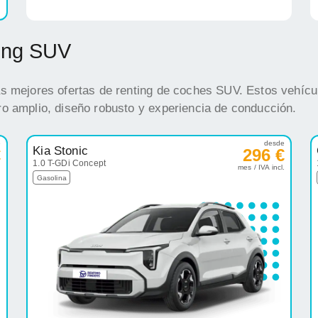
ting SUV
s mejores ofertas de renting de coches SUV. Estos vehícul
o amplio, diseño robusto y experiencia de conducción.
e
desde
Kia Stonic
€
296 €
1.0 T-GDi Concept
.
mes / IVA incl.
Gasolina