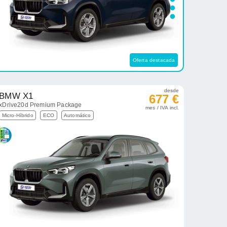
Oferta destacada
desde
BMW X1
677 €
xDrive20d Premium Package
mes / IVA incl.
Micro-Híbrido
ECO
Automático