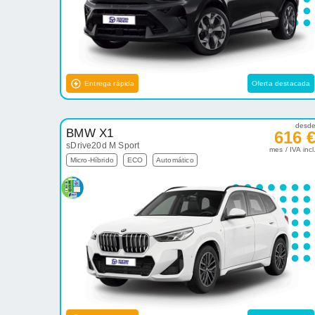
Entrega rápida
Oferta destacada
desd
BMW X1
616 
sDrive20d M Sport
mes / IVA incl
Micro-Híbrido
ECO
Automático