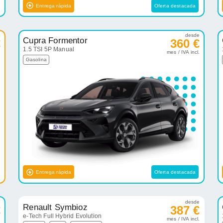
Entrega rápida
Oferta destacada
e
desde
Cupra Formentor
€
360 €
1.5 TSI 5P Manual
.
mes / IVA incl.
Gasolina
Entrega rápida
Oferta destacada
e
desde
Renault Symbioz
€
387 €
e-Tech Full Hybrid Evolution
.
mes / IVA incl.