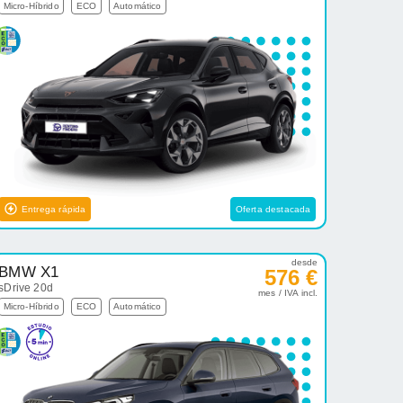
Micro-Híbrido
ECO
Automático
Entrega rápida
Oferta destacada
desde
BMW X1
576 €
sDrive 20d
mes / IVA incl.
Micro-Híbrido
ECO
Automático