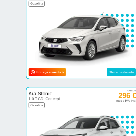
Gasolina
Entrega inmediata
Oferta destacada
desd
Kia Stonic
296 
1.0 T-GDi Concept
mes / IVA incl
Gasolina