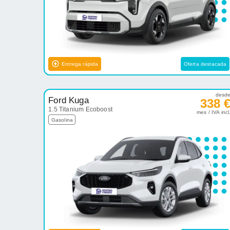
Entrega rápida
Oferta destacada
desd
Ford Kuga
338 
1.5 Titanium Ecoboost
mes / IVA incl
Gasolina