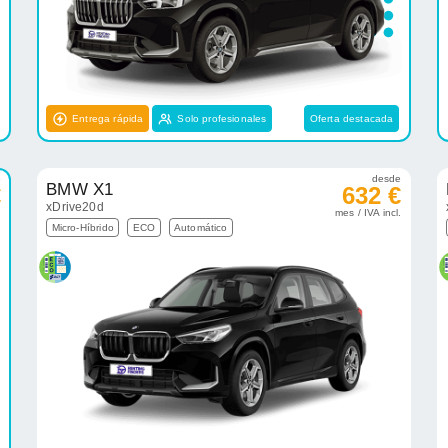
Entrega rápida
Solo profesionales
Oferta destacada
e
desde
BMW X1
€
632 €
xDrive20d
.
mes / IVA incl.
Micro-Híbrido
ECO
Automático