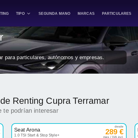
TING
TIPO
SEGUNDA MANO
MARCAS
PARTICULARES
r
ar para particulares, autónomos y empresas.
k de Renting Cupra Terramar
 te podrían interesar
e
desde
Seat Arona
€
289 €
1.0 TSI Start & Stop Style+
.
mes / IVA incl.