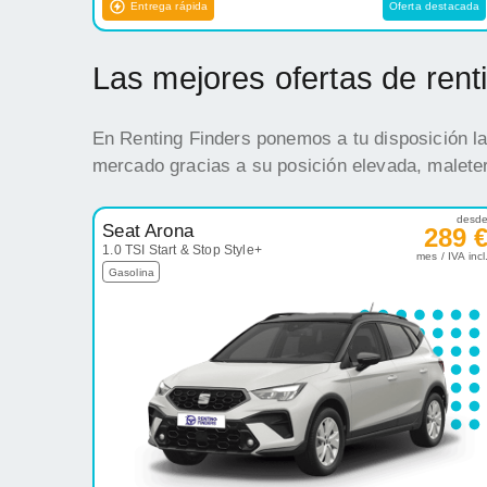
Entrega rápida
Oferta destacada
Las mejores ofertas de ren
En Renting Finders ponemos a tu disposición la
mercado gracias a su posición elevada, maleter
desd
Seat Arona
289 
1.0 TSI Start & Stop Style+
mes / IVA incl
Gasolina