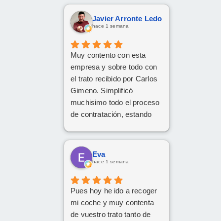
Javier Arronte Ledo
hace 1 semana
Muy contento con esta
empresa y sobre todo con
el trato recibido por Carlos
Gimeno. Simplificó
muchisimo todo el proceso
de contratación, estando
disponible en todo
momento y aclarando
cualquier posible duda.
Eva
Gracias Carlos!
hace 1 semana
Pues hoy he ido a recoger
mi coche y muy contenta
de vuestro trato tanto de