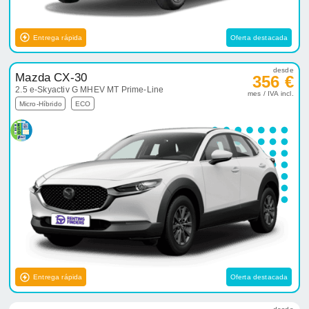
Entrega rápida
Oferta destacada
desde
Mazda CX-30
356 €
2.5 e-Skyactiv G MHEV MT Prime-Line
mes / IVA incl.
Micro-Híbrido
ECO
Entrega rápida
Oferta destacada