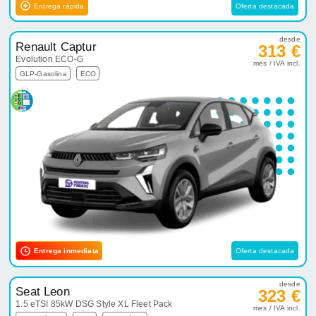
Entrega rápida
Oferta destacada
desde
Renault Captur
313 €
Evolution ECO-G
mes / IVA incl.
GLP-Gasolina
ECO
Entrega inmediata
Oferta destacada
desde
Seat Leon
323 €
1.5 eTSI 85kW DSG Style XL Fleet Pack
mes / IVA incl.