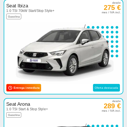
desde
Seat Ibiza
275 €
1.0 TSI 70kW Start/Stop Style+
mes / IVA incl.
Gasolina
Entrega inmediata
Oferta destacada
desde
Seat Arona
289 €
1.0 TSI Start & Stop Style+
mes / IVA incl.
Gasolina