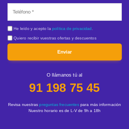
He leído y acepto la
política de privacidad
.
Quiero recibir vuestras ofertas y descuentos
Enviar
O llámanos tú al
91 198 75 45
Revisa nuestras
preguntas frecuentes
para más información
Nuestro horario es de L-V de 9h a 18h