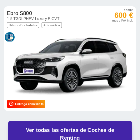
desde
Ebro S800
600 €
1.5 TGDI PHEV Luxury E-CVT
mes / IVA incl.
Híbrido-Enchufable
Automático
Entrega inmediata
Ver todas las ofertas de Coches de
Renting