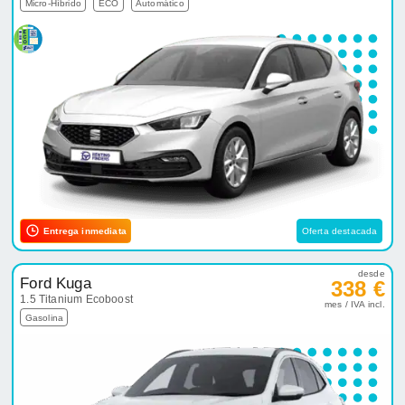
Micro-Híbrido
ECO
Automático
Entrega inmediata
Oferta destacada
desde
Ford Kuga
338 €
1.5 Titanium Ecoboost
mes / IVA incl.
Gasolina