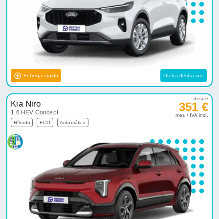
Entrega rápida
Oferta destacada
desde
Kia Niro
351 €
1.6 HEV Concept
mes / IVA incl.
Híbrido
ECO
Automático