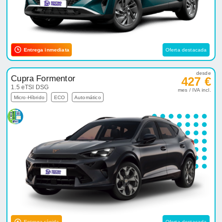
Entrega inmediata
Oferta destacada
desde
Cupra Formentor
427 €
1.5 eTSI DSG
mes / IVA incl.
Micro-Híbrido
ECO
Automático
Entrega rápida
Oferta destacada