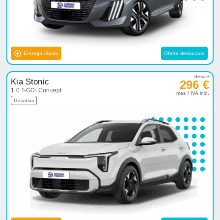
Entrega rápida
Oferta destacada
desde
Kia Stonic
296 €
1.0 T-GDi Concept
mes / IVA incl.
Gasolina