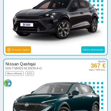
Entrega rápida
Oferta destacada
desde
Nissan Qashqai
367 €
DIG-T MHEV ACENTA 4×2
mes / IVA incl.
Micro-Híbrido
ECO