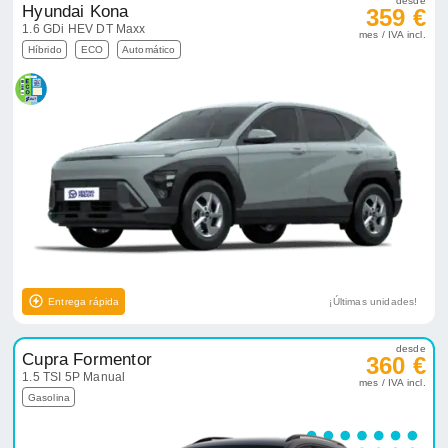
desde
Hyundai Kona
359 €
1.6 GDi HEV DT Maxx
mes / IVA incl.
Híbrido
ECO
Automático
Entrega rápida
¡Últimas unidades!
desde
Cupra Formentor
360 €
1.5 TSI 5P Manual
mes / IVA incl.
Gasolina