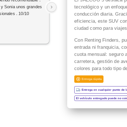
 y Sonia unos grandes
Con el comercial gonzalo
tecnológico y un enfoque 
sionales . 10/10
garcia.
conducción diaria. Graci
Porque a pesar de lo pesado
eficiencia, este SUV co
que sido.
ciudad como para viaje
Su paciencia i
Con Renting Finders, pu
perseverancia.
entrada ni franquicia, c
Han cumplido el sueño de mi
cuota mensual: seguro a
familia
De tener el coche deseado.
carretera, gestión de a
Un trato siempre amable i
colores para todo tipo de
cordial
Entrega rápida
Da gusto comunicarse con
personas asi.
Entrega en cualquier punto de l
El vehículo entregado puede no co