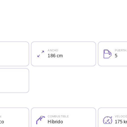
ANCHO
PUERTA
186 cm
5
N
COMBUSTIBLE
VELOCI
co
Híbrido
175 k