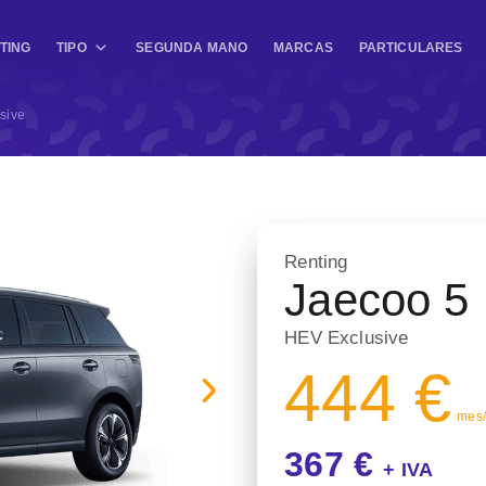
TING
TIPO
SEGUNDA MANO
MARCAS
PARTICULARES
sive
Renting
Jaecoo 5
HEV Exclusive
444 €
mes/ 
367 €
+ IVA