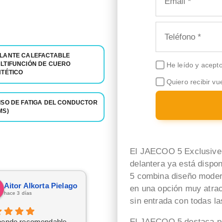
LANTE CALEFACTABLE
LTIFUNCIÓN DE CUERO
He leído y acept
NTÉTICO
Quiero recibir vu
ISO DE FATIGA DEL CONDUCTOR
MS)
El JAECOO 5 Exclusive 
delantera ya está disp
5 combina diseño modern
Aitor Alkorta Pielago
maycol moreno cuervo
en una opción muy atrac
hace 3 días
hace 12 horas
sin entrada con todas l
El JAECOO 5 destaca po
pendo recomendable .
Una experiencia de 10.