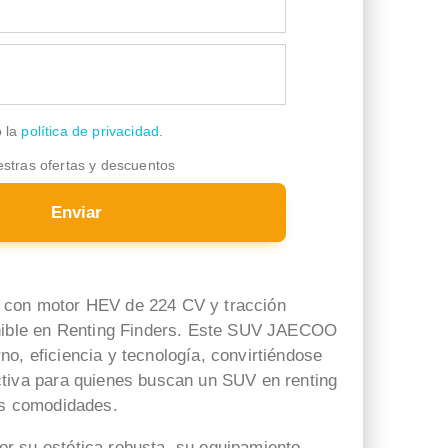
o la
política de privacidad
.
estras ofertas y descuentos
Enviar
con motor HEV de 224 CV y tracción
onible en Renting Finders. Este SUV JAECOO
o, eficiencia y tecnología, convirtiéndose
Josep Darbra Gaset
lucrecia leon mateos
tiva para quienes buscan un SUV en renting
hace 1 semana
hace 2 semanas
as comodidades.
r su estética robusta, su equipamiento
Sara Gil muy comprometida
Muy contenta con la atención