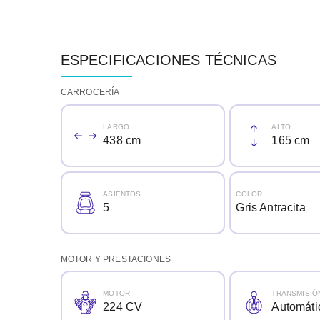
ESPECIFICACIONES TÉCNICAS
CARROCERÍA
LARGO
ALTO
438 cm
165 cm
ASIENTOS
COLOR
5
Gris Antracita
MOTOR Y PRESTACIONES
MOTOR
TRANSMISIÓ
224 CV
Automáti