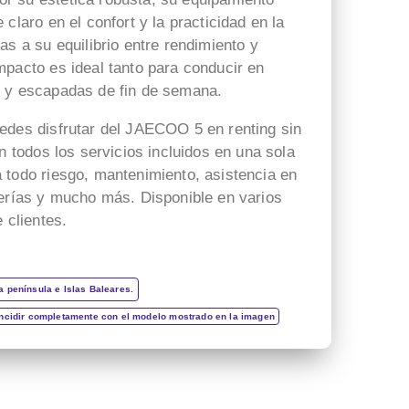
con su trabajo ,todo muy
recibida y la rapidez en
claro en el confort y la practicidad en la
rápido ,fácil y claro ,muchas
atenderme, Beatriz es súper
as a su equilibrio entre rendimiento y
gracias!!
amable y empática, con la
mpacto es ideal tanto para conducir en
seguridad que transmite una
s y escapadas de fin de semana.
buena profesional.
edes disfrutar del JAECOO 5 en renting sin
Gracias x todo.
on todos los servicios incluidos en una sola
 todo riesgo, mantenimiento, asistencia en
verías y mucho más. Disponible en varios
 clientes.
a península e Islas Baleares.
incidir completamente con el modelo mostrado en la imagen