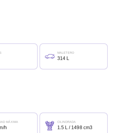
S
MALETERO
314 L
DAD MÁXIMA
CILINDRADA
m/h
1.5 L / 1498 cm3