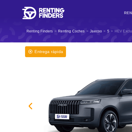
REN
Renting Finders
>
Renting Coches
>
Jaecoo
>
5
>
HEV Exclu
Entrega rápida