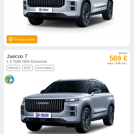
Entrega rápida
desde
Jaecoo 7
569 €
1.5 TGDi HEV Exclusive
mes / IVA incl.
Híbrido
ECO
Automático