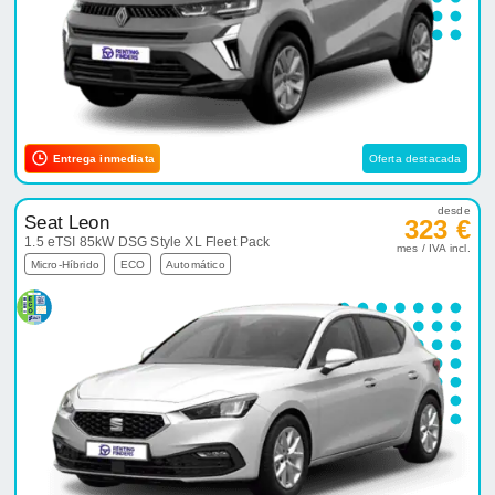
Entrega inmediata
Oferta destacada
desde
Seat Leon
323 €
1.5 eTSI 85kW DSG Style XL Fleet Pack
mes / IVA incl.
Micro-Híbrido
ECO
Automático