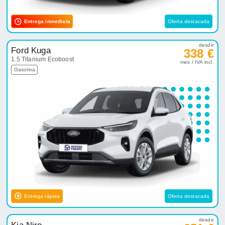
Entrega inmediata
Oferta destacada
desde
Ford Kuga
338 €
1.5 Titanium Ecoboost
mes / IVA incl.
Gasolina
Entrega rápida
Oferta destacada
desde