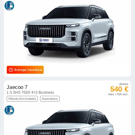
Entrega inmediata
desde
Jaecoo 7
540 €
1.5 SHS TGDI 4×2 Business
mes / IVA incl.
Híbrido-Enchufable
Automático