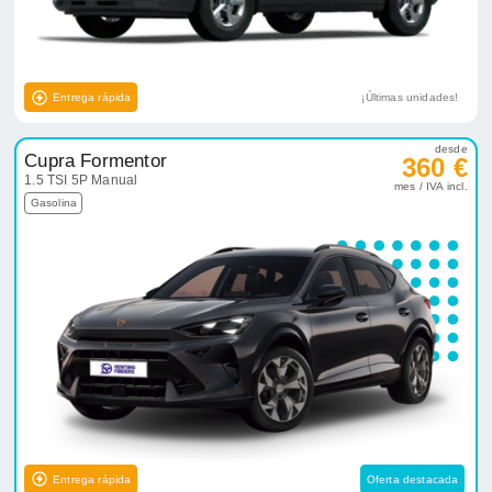
Entrega rápida
¡Últimas unidades!
desde
Cupra Formentor
360 €
1.5 TSI 5P Manual
mes / IVA incl.
Gasolina
Entrega rápida
Oferta destacada