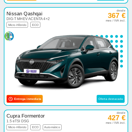
desde
Nissan Qashqai
367 €
DIG-T MHEV ACENTA 4×2
mes / IVA incl.
Micro-Híbrido
ECO
Entrega inmediata
Oferta destacada
desde
Cupra Formentor
427 €
1.5 eTSI DSG
mes / IVA incl.
Micro-Híbrido
ECO
Automático