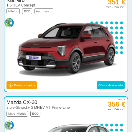
Kia Niro
351 €
1.6 HEV Concept
mes / IVA incl.
Híbrido
ECO
Automático
Entrega rápida
Oferta destacada
desde
Mazda CX-30
356 €
2.5 e-Skyactiv G MHEV MT Prime-Line
mes / IVA incl.
Micro-Híbrido
ECO