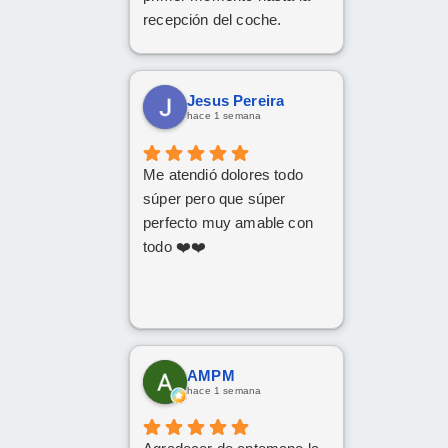
recepción del coche.
Respondió a todas
nuestras consultas y nos
mantuvo constantemente
Jesus Pereira
informados.
hace 1 semana
Muy contentos con el
nuevo coche.
Me atendió dolores todo
súper pero que súper
perfecto muy amable con
todo ❤️❤️
AMPM
hace 1 semana