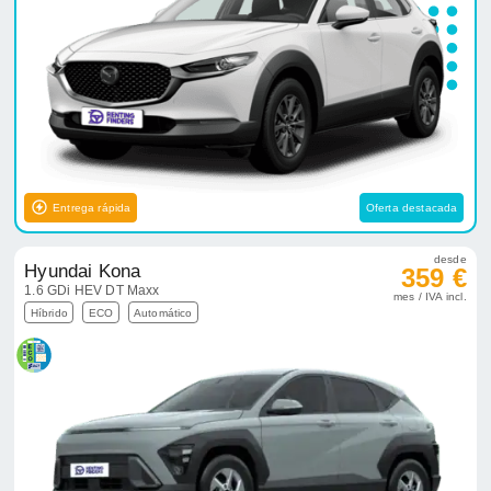
Entrega rápida
Oferta destacada
desde
Hyundai Kona
359 €
1.6 GDi HEV DT Maxx
mes / IVA incl.
Híbrido
ECO
Automático