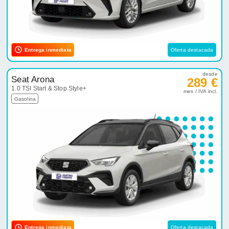
Entrega inmediata
Oferta destacada
desde
Seat Arona
289 €
1.0 TSI Start & Stop Style+
mes / IVA incl.
Gasolina
Entrega inmediata
Oferta destacada