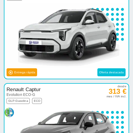
Entrega rápida
Oferta destacada
desde
Renault Captur
313 €
Evolution ECO-G
mes / IVA incl.
GLP-Gasolina
ECO