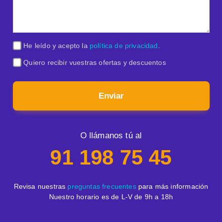
He leído y acepto la
política de privacidad
.
Quiero recibir vuestras ofertas y descuentos
Enviar
O llámanos tú al
91 198 75 45
Revisa nuestras
preguntas frecuentes
para más información
Nuestro horario es de L-V de 9h a 18h