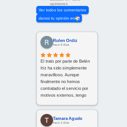
opiniones
Ver todos los comentarios
danos tu opinión en
Rulen Ordiz
hace 6 días
El trato por parte de Belén
Iriz ha sido simplemente
maravilloso. Aunque
finalmente no hemos
contratado el servicio por
motivos externos, tengo
claro que si en el futuro
decido dar el paso, volveré
a ponerme en sus manos
Tamara Agudo
sin dudarlo. Da gusto
hace 2 días