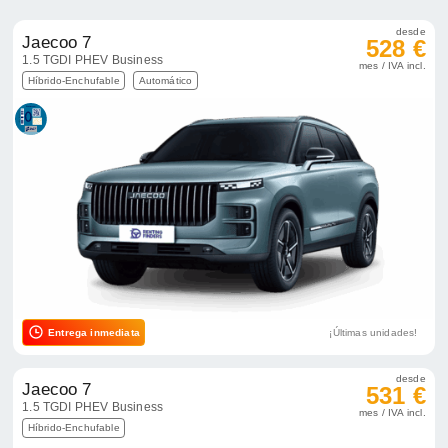
desde
Jaecoo 7
528 €
1.5 TGDI PHEV Business
mes / IVA incl.
Híbrido-Enchufable
Automático
Entrega inmediata
¡Últimas unidades!
desde
Jaecoo 7
531 €
1.5 TGDI PHEV Business
mes / IVA incl.
Híbrido-Enchufable