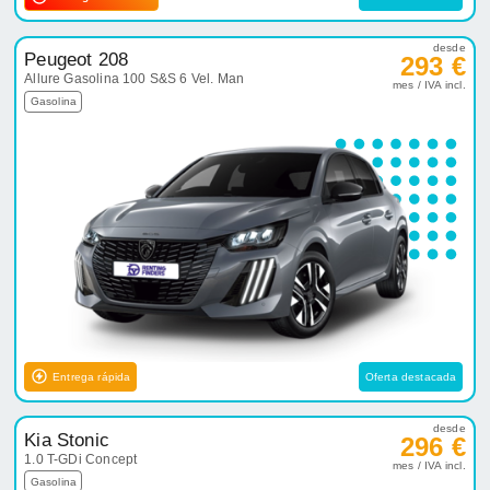
desde
Peugeot 208
293 €
Allure Gasolina 100 S&S 6 Vel. Man
mes / IVA incl.
Gasolina
Entrega rápida
Oferta destacada
desde
Kia Stonic
296 €
1.0 T-GDi Concept
mes / IVA incl.
Gasolina