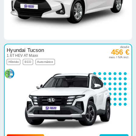
desde
Hyundai Tucson
456 €
1.6T HEV AT Maxx
mes / IVA incl.
Híbrido
ECO
Automático