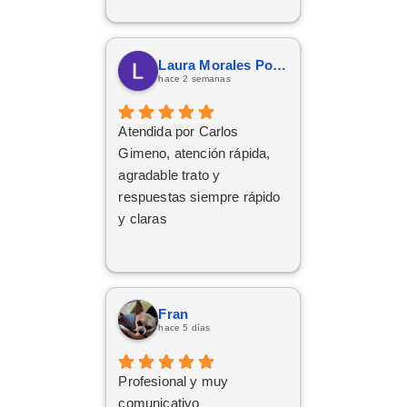
Respondió a todas
nuestras consultas y nos
mantuvo constantemente
Laura Morales Porras
informados.
hace 2 semanas
Muy contentos con el
nuevo coche.
Atendida por Carlos
Gimeno, atención rápida,
agradable trato y
respuestas siempre rápido
y claras
Fran
hace 5 días
Profesional y muy
comunicativo