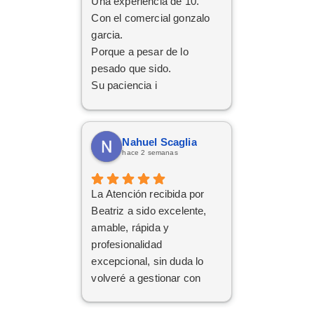
Una experiencia de 10.
Con el comercial gonzalo
garcia.
Porque a pesar de lo
pesado que sido.
Su paciencia i
perseverancia.
Han cumplido el sueño de
mi familia
Nahuel Scaglia
De tener el coche deseado.
hace 2 semanas
Un trato siempre amable i
cordial
La Atención recibida por
Da gusto comunicarse con
Beatriz a sido excelente,
personas asi.
amable, rápida y
profesionalidad
excepcional, sin duda lo
volveré a gestionar con
ellos las próximas
contrataciones.