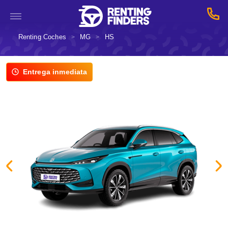
Renting Coches
MG
HS
>
>
Entrega inmediata