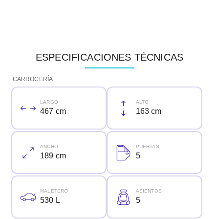
ESPECIFICACIONES TÉCNICAS
CARROCERÍA
LARGO
ALTO
467 cm
163 cm
ANCHO
PUERTAS
189 cm
5
MALETERO
ASIENTOS
530 L
5