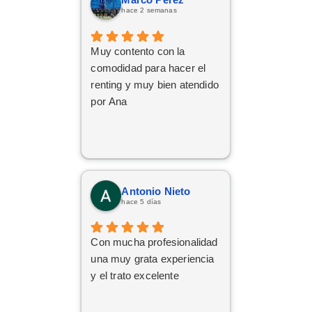
sin dudarlo. Da gusto
hace 2 semanas
encontrar profesionales tan
atentas, profesionales y
Muy contento con la
cercanas. ¡Muchísimas
comodidad para hacer el
gracias por todo!
renting y muy bien atendido
por Ana
Antonio Nieto
hace 5 días
Con mucha profesionalidad
una muy grata experiencia
y el trato excelente