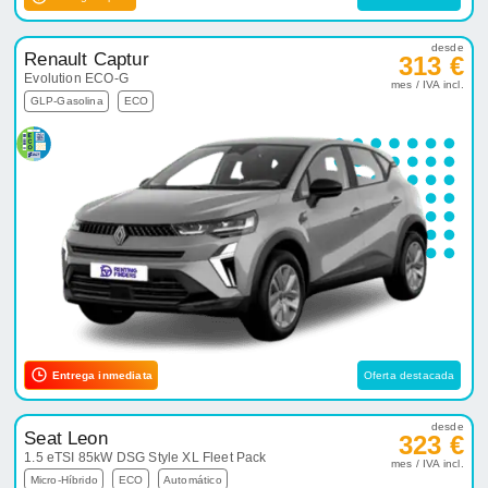
desde
Renault Captur
313 €
Evolution ECO-G
mes / IVA incl.
GLP-Gasolina
ECO
Entrega inmediata
Oferta destacada
desde
Seat Leon
323 €
1.5 eTSI 85kW DSG Style XL Fleet Pack
mes / IVA incl.
Micro-Híbrido
ECO
Automático