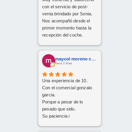
con el servicio de post-
venta brindado por Sonia.
Nos acompañó desde el
primer momento hasta la
recepción del coche.
Respondió a todas
nuestras consultas y nos
mantuvo constantemente
maycol moreno cuervo
informados.
hace 2 días
Muy contentos con el
nuevo coche.
Una experiencia de 10.
Con el comercial gonzalo
garcia.
Porque a pesar de lo
pesado que sido.
Su paciencia i
perseverancia.
Han cumplido el sueño de