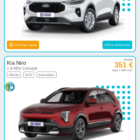
Entrega rápida
Oferta destacada
desde
Kia Niro
351 €
1.6 HEV Concept
mes / IVA incl.
Híbrido
ECO
Automático