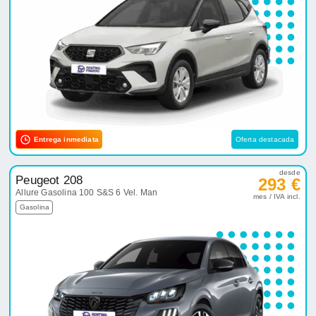
Entrega inmediata
Oferta destacada
desde
Peugeot 208
293 €
Allure Gasolina 100 S&S 6 Vel. Man
mes / IVA incl.
Gasolina