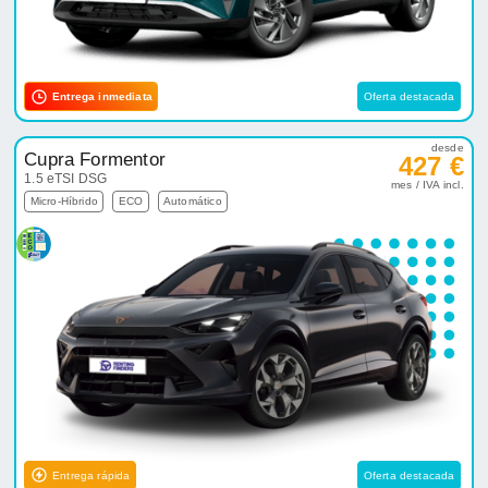
Entrega inmediata
Oferta destacada
desde
Cupra Formentor
427 €
1.5 eTSI DSG
mes / IVA incl.
Micro-Híbrido
ECO
Automático
Entrega rápida
Oferta destacada