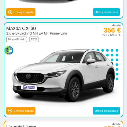
Entrega rápida
Oferta destacada
desde
Mazda CX-30
356 €
2.5 e-Skyactiv G MHEV MT Prime-Line
mes / IVA incl.
Micro-Híbrido
ECO
Entrega rápida
Oferta destacada
desde