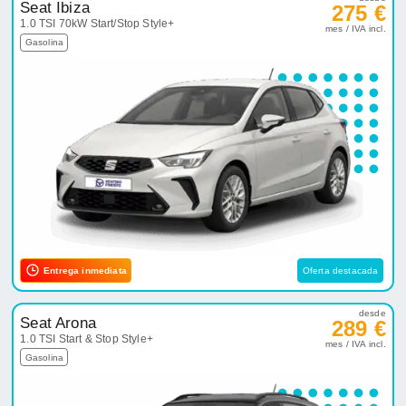
Seat Ibiza
275 €
1.0 TSI 70kW Start/Stop Style+
mes / IVA incl.
Gasolina
Entrega inmediata
Oferta destacada
desde
Seat Arona
289 €
1.0 TSI Start & Stop Style+
mes / IVA incl.
Gasolina