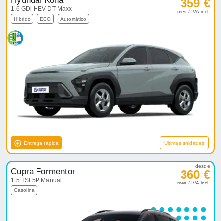
Hyundai Kona
359 €
1.6 GDi HEV DT Maxx
mes / IVA incl.
Híbrido
ECO
Automático
Entrega rápida
¡Últimas unidades!
desde
Cupra Formentor
360 €
1.5 TSI 5P Manual
mes / IVA incl.
Gasolina