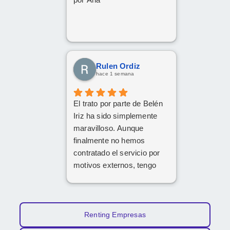
Rulen Ordiz
hace 1 semana
El trato por parte de Belén
Iriz ha sido simplemente
maravilloso. Aunque
finalmente no hemos
contratado el servicio por
motivos externos, tengo
claro que si en el futuro
decido dar el paso, volveré
a ponerme en sus manos
sin dudarlo. Da gusto
Renting Empresas
encontrar profesionales tan