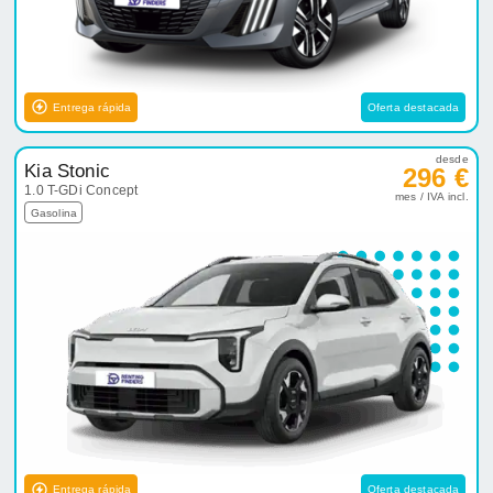
Entrega rápida
Oferta destacada
desde
Kia Stonic
296 €
1.0 T-GDi Concept
mes / IVA incl.
Gasolina
Entrega rápida
Oferta destacada