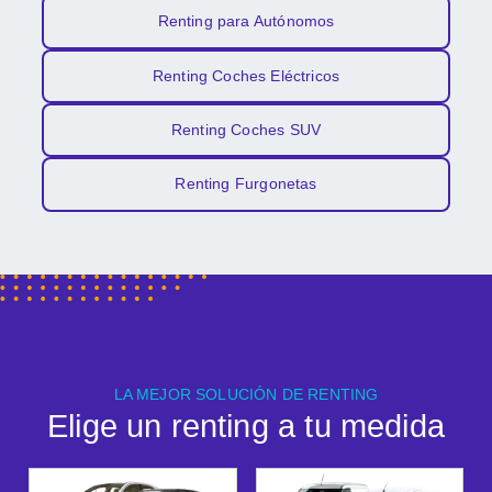
atentas, profesionales y
Renting para Autónomos
cercanas. ¡Muchísimas
gracias por todo!
Renting Coches Eléctricos
Renting Coches SUV
Renting Furgonetas
LA MEJOR SOLUCIÓN DE RENTING
Elige un renting a tu medida