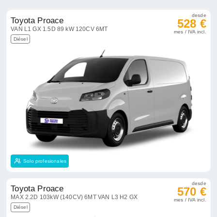
desde
Toyota Proace
528 €
VAN L1 GX 1.5D 89 kW 120CV 6MT
mes / IVA incl.
Diésel
Solo profesionales
desde
Toyota Proace
570 €
MAX 2.2D 103kW (140CV) 6MT VAN L3 H2 GX
mes / IVA incl.
Diésel