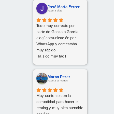
mi familia
José María Ferreras Prieto
De tener el coche deseado.
hace 3 días
Un trato siempre amable i
cordial
Todo muy correcto por
Da gusto comunicarse con
parte de Gonzalo García,
personas asi.
elegí comunicación por
WhatsApp y contestaba
muy rápido.
Ha sido muy fácil
Marco Perez
hace 2 semanas
Muy contento con la
comodidad para hacer el
renting y muy bien atendido
por Ana