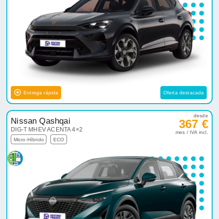
Entrega rápida
Oferta destacada
desde
Nissan Qashqai
367 €
DIG-T MHEV ACENTA 4×2
mes / IVA incl.
Micro-Híbrido
ECO