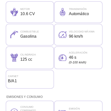
MOTOR
TRANSMISIÓN
10.6 CV
Automático
COMBUSTIBLE
VELOCIDAD MÁXIMA
Gasolina
96 km/h
ACELERACIÓN
CILINDRADA
46 s
125 cc
(0-100 km/h)
CARNET
B/A1
EMISIONES Y CONSUMO
CONSUMO
EMISIÓN
COMBINADO