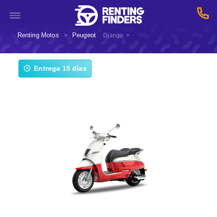
Renting Motos
Peugeot
>
Django
>
Entrega 15 días