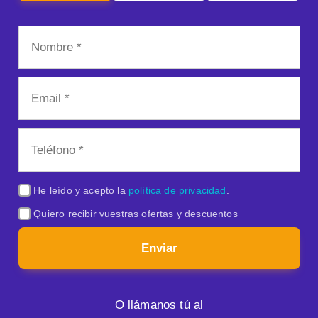
He leído y acepto la
política de privacidad
.
Quiero recibir vuestras ofertas y descuentos
Enviar
O llámanos tú al