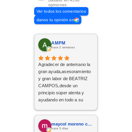
Basado en 4390
opiniones
Ver todos los comentarios
danos tu opinión en
AMPM
hace 2 semanas
Agradecer de antemano la
gran ayuda,asesoramiento
y gran labor de BEATRIZ
CAMPOS,desde un
principio súper atenta y
ayudando en todo a su
disposición,muy
recomendable,grandes
profesionales
maycol moreno cuervo
hace 3 días