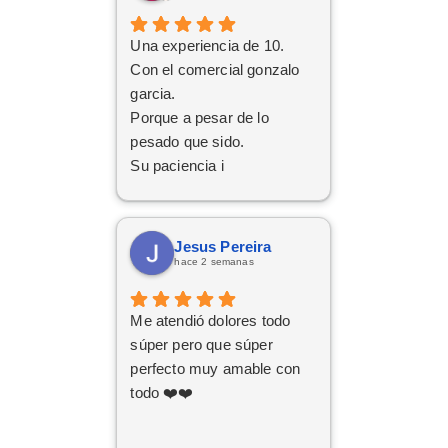
Una experiencia de 10.
Con el comercial gonzalo
garcia.
Porque a pesar de lo
pesado que sido.
Su paciencia i
perseverancia.
Han cumplido el sueño de
mi familia
Jesus Pereira
De tener el coche deseado.
hace 2 semanas
Un trato siempre amable i
cordial
Me atendió dolores todo
Da gusto comunicarse con
súper pero que súper
personas asi.
perfecto muy amable con
todo ❤️❤️