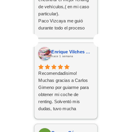
de vehículos,( en mi caso
particular).
Paco Vizcaya me guió
durante todo el proceso
para conseguir mi Cupra
Formentor al mejor precio.
Ahora a esperar la entrega
Enrique Vilches García
que esperamos sea lo más
hace 1 semana
rápida posible.
Recomendadísimo!
Muchas gracias a Carlos
Gimeno por guiarme para
obtener mi coche de
renting. Solventó mis
dudas, tuvo mucha
paciencia y he quedado
encantado. Gracias Carlos!