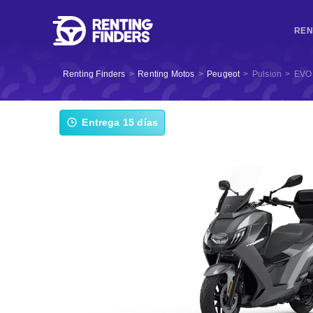
REN
Renting Finders
>
Renting Motos
>
Peugeot
>
Pulsion
>
EVO
Entrega 15 días