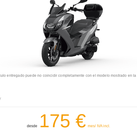
culo entregado puede no coincidir completamente con el modelo mostrado en l
Y
175 €
desde
mes/ IVA incl.