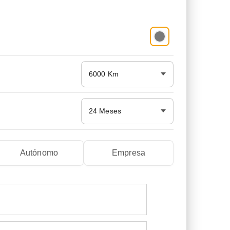
6000 Km
24 Meses
Autónomo
Empresa
Ivan Rehins
Javier Arronte Ledo
hace 2 semanas
hace 1 semana