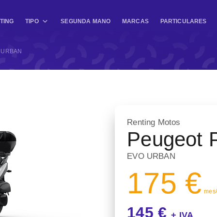
TING
TIPO
SEGUNDA MANO
MARCAS
PARTICULARES
 URBAN
Renting Motos
Peugeot P
EVO URBAN
175 €
mes/ 
145 €
+ IVA