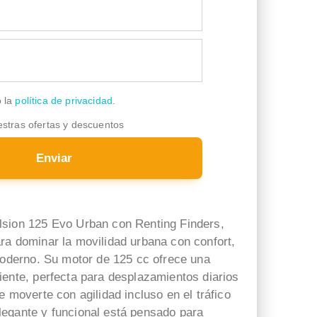
Todo perfecto y buen trato,
Muy contento con esta
salvo en la entrega del
empresa y sobre todo con el
vehículo que entiendo que
trato recibido por Carlos
ellos no tuvieron nada que
Gimeno. Simplificó
ver
muchisimo todo el proceso
de contratación, estando
o la
política de privacidad
.
disponible en todo momento
estras ofertas y descuentos
y aclarando cualquier posible
duda. Gracias Carlos!
Enviar
lsion 125 Evo Urban con Renting Finders,
ra dominar la movilidad urbana con confort,
 moderno. Su motor de 125 cc ofrece una
iente, perfecta para desplazamientos diarios
e moverte con agilidad incluso en el tráfico
egante y funcional está pensado para