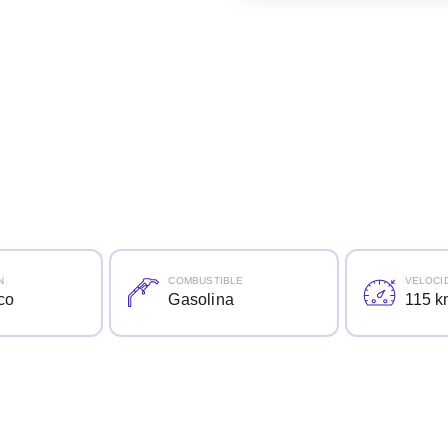
N
COMBUSTIBLE
VELOCI
co
Gasolina
115 k