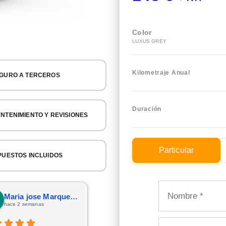
Color
LUXUS GREY
Kilometraje Anual
GURO A TERCEROS
Duración
NTENIMIENTO Y REVISIONES
Particular
PUESTOS INCLUIDOS
Maria jose Marquez Gonzalez
Israel Pelaez
hace 2 semanas
hace 5 días