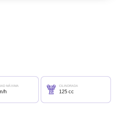
DAD MÁXIMA
CILINDRADA
m/h
125 cc