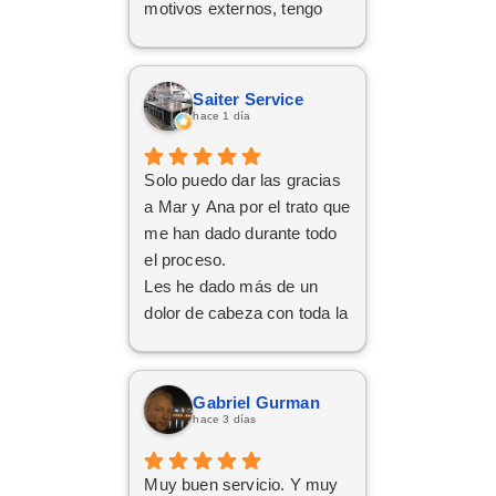
motivos externos, tengo
claro que si en el futuro
decido dar el paso, volveré
a ponerme en sus manos
Saiter Service
sin dudarlo. Da gusto
hace 1 día
encontrar profesionales tan
atentas, profesionales y
Solo puedo dar las gracias
cercanas. ¡Muchísimas
a Mar y Ana por el trato que
gracias por todo!
me han dado durante todo
el proceso.
Les he dado más de un
dolor de cabeza con toda la
documentación y los
trámites, pero siempre han
tenido una paciencia
Gabriel Gurman
increíble y un trato cercano
hace 3 días
y amable. Gracias a su
implicación y
Muy buen servicio. Y muy