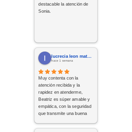
profesionalidad, al final han
destacable la atención de
conseguido sacar adelante
Sonia.
la operación de renting.
Da gusto encontrarse con
personas así. ¡Mil gracias
por todo!
lucrecia leon mateos
hace 1 semana
Muy contenta con la
atención recibida y la
rapidez en atenderme,
Beatriz es súper amable y
empática, con la seguridad
que transmite una buena
profesional.
Gracias x todo.