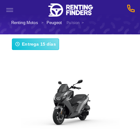
Renting Motos
Peugeot
>
Pulsion
>
Entrega 15 días