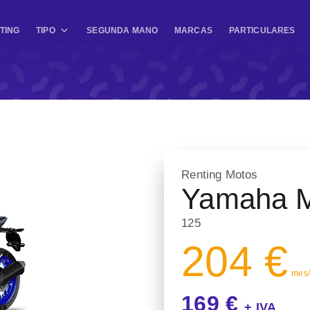
TING
TIPO
SEGUNDA MANO
MARCAS
PARTICULARES
Renting Motos
Yamaha 
125
204 €
mes/ 
169 €
+ IVA