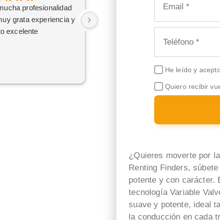
mucha profesionalidad
El trato por parte de Belén
uy grata experiencia y
Iriz ha sido simplemente
ato excelente
maravilloso. Aunque
finalmente no hemos
contratado el servicio por
motivos externos, tengo
He leído y acept
claro que si en el futuro
Quiero recibir vu
decido dar el paso, volveré a
ponerme en sus manos sin
dudarlo. Da gusto encontrar
profesionales tan atentas,
profesionales y cercanas.
¡Muchísimas gracias por
¿Quieres moverte por la
todo!
Renting Finders, súbete
potente y con carácter.
tecnología Variable Valv
suave y potente, ideal t
la conducción en cada t