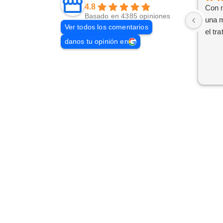
4.8
Con 
Basado en 4385 opiniones
una m
Ver todos los comentarios
el tr
danos tu opinión en