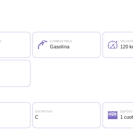
N
COMBUSTIBLE
VELOCI
Gasolina
120 k
DISTINTIVO
DEPÓSI
C
1 cuo