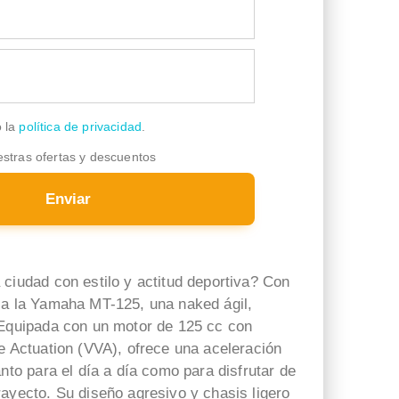
Todo perfecto, Marc una gran
El trato fabuloso y Asier nos
profesional resolvio todas
asesorado fenomenal
mis dudas resaltar lo bien
que me lo explico todo
gracias por todo.
o la
política de privacidad
.
estras ofertas y descuentos
Enviar
 ciudad con estilo y actitud deportiva? Con
 a la Yamaha MT-125, una naked ágil,
 Equipada con un motor de 125 cc con
e Actuation (VVA), ofrece una aceleración
anto para el día a día como para disfrutar de
rayecto. Su diseño agresivo y chasis ligero