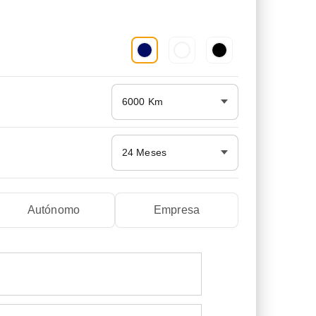
6000 Km
24 Meses
Autónomo
Empresa
jorge carpio
Tamara Agudo
hace 1 semana
hace 2 días