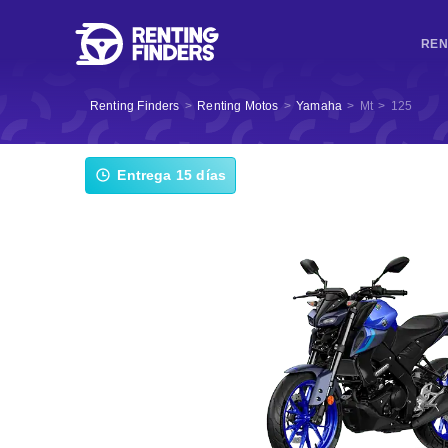
REN
Renting Finders
>
Renting Motos
>
Yamaha
>
Mt
>
125
Entrega 15 días