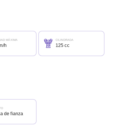
DAD MÁXIMA
CILINDRADA
m/h
125 cc
TO
ta de fianza