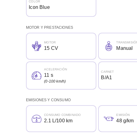
COLOR
Icon Blue
MOTOR Y PRESTACIONES
MOTOR
TRANSMISIÓ
15 CV
Manual
ACELERACIÓN
CARNET
11 s
B/A1
(0-100 km/h)
EMISIONES Y CONSUMO
CONSUMO COMBINADO
EMISIÓN
2.1 L/100 km
48 g/km