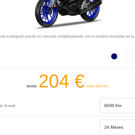
culo entregado puede no coincidir completamente con el modelo mostrado en l
204 €
desde
mes/ IVA incl.
6000 Km
je Anual
24 Meses