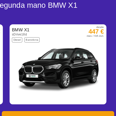
g segunda mano BMW X1
e
desde
BMW X1
€
447 €
sDrive18d
.
mes / IVA incl.
Diesel
Barcelona