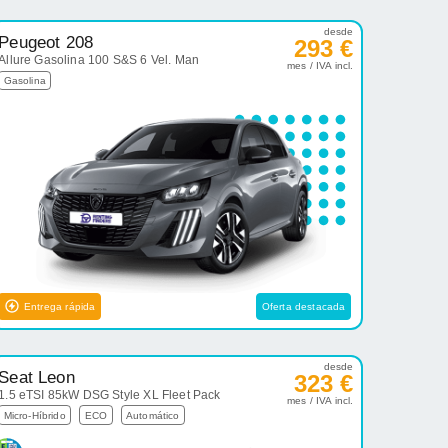
desde
Peugeot 208
293 €
Allure Gasolina 100 S&S 6 Vel. Man
mes / IVA incl.
Gasolina
Entrega rápida
Oferta destacada
desde
Seat Leon
323 €
1.5 eTSI 85kW DSG Style XL Fleet Pack
mes / IVA incl.
Micro-Híbrido
ECO
Automático