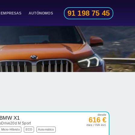
91 198 75 45
EMPRESAS
AUTÓNOMOS
desde
BMW X1
616 €
sDrive20d M Sport
mes / IVA incl.
Micro-Híbrido
ECO
Automático