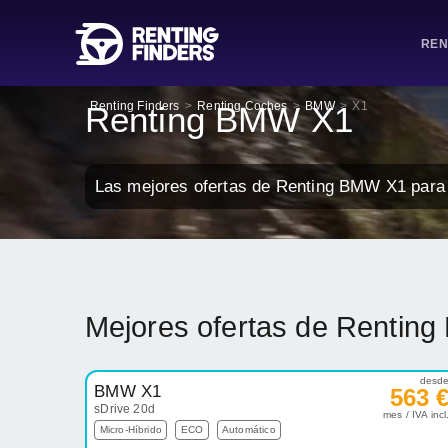
REN
Renting Finders
>
Renting Coches
>
BMW
>
X1
Renting BMW X1
Las mejores ofertas de Renting BMW X1 para 
Mejores ofertas de Rentin
desd
BMW X1
563 
sDrive 20d
mes / IVA incl
Micro-Híbrido
ECO
Automático