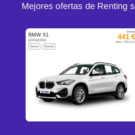
Mejores ofertas de Rentin
desd
BMW X1
441 
sDrive18d
mes / IVA incl
Diesel
Madrid