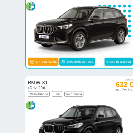
Entrega rápida
Solo profesionales
Oferta destacada
desd
BMW X1
632 
xDrive20d
mes / IVA incl
Micro-Híbrido
ECO
Automático