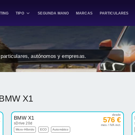
TING
TIPO
SEGUNDA MANO
MARCAS
PARTICULARES
particulares, autónomos y empresas.
g BMW X1
e
desde
BMW X1
€
576 €
sDrive 20d
.
mes / IVA incl.
Micro-Híbrido
ECO
Automático