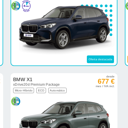
Oferta destacada
e
desde
BMW X1
€
677 €
xDrive20d Premium Package
.
mes / IVA incl.
Micro-Híbrido
ECO
Automático