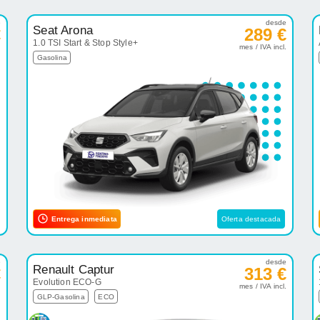
e
desde
Seat Arona
€
289 €
1.0 TSI Start & Stop Style+
.
mes / IVA incl.
Gasolina
Entrega inmediata
Oferta destacada
e
desde
Renault Captur
€
313 €
Evolution ECO-G
.
mes / IVA incl.
GLP-Gasolina
ECO