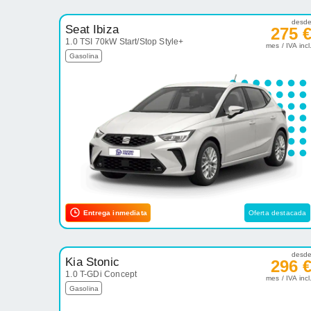
desd
Seat Ibiza
275 
1.0 TSI 70kW Start/Stop Style+
mes / IVA incl
Gasolina
Entrega inmediata
Oferta destacada
desd
Kia Stonic
296 
1.0 T-GDi Concept
mes / IVA incl
Gasolina